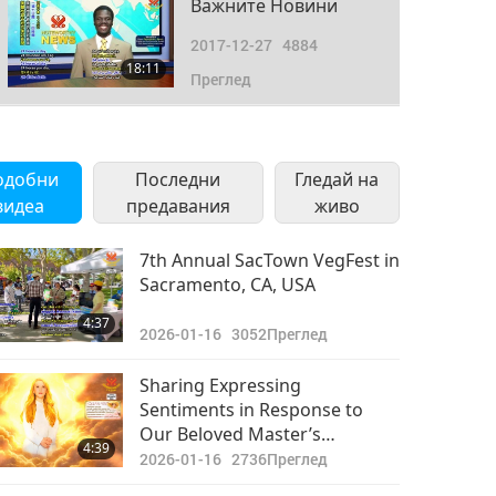
Важните Новини
2017-12-27
4884
18:11
Преглед
Важните Новини
2017-12-28
5067
одобни
Последни
Гледай на
18:36
видеа
предавания
Преглед
живо
Важните Новини
7th Annual SacTown VegFest in
Sacramento, CA, USA
2017-12-29
4928
16:41
4:37
Преглед
2026-01-16
3052
Преглед
Важните Новини
Sharing Expressing
Sentiments in Response to
2017-12-30
5053
Our Beloved Master’s
17:47
4:39
Преглед
Thoughtful and Powerful
2026-01-16
2736
Преглед
Poetry