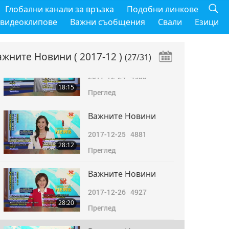
Важните Новини
Глобални канали за връзка
Подобни линкове
2017-12-23
4827
 видеоклипове
Важни съобщения
Свали
Езици
16:51
Преглед
ажните Новини
( 2017-12 )
(27/31)
Важните Новини
2017-12-24
4933
18:15
Преглед
Важните Новини
2017-12-25
4881
28:12
Преглед
Важните Новини
2017-12-26
4927
28:20
Преглед