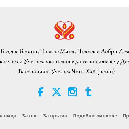
 Бъдете Вегани, Пазете Мира, Правете Добри Дел
ерете си Учител, ако искате да се завърнете у Дом
~ Върховният Учител Чинг Хай (веган)
раница
За нас
За връзка
Подобни линкове
Пр