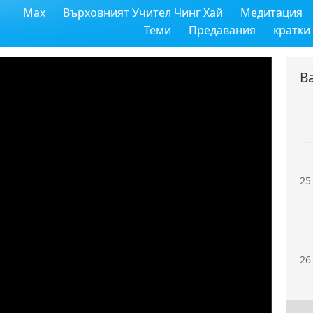
Max
Върховният Учител Чинг Хай
Медитация
23
Теми
Предавания
кратки
В
24
25
26