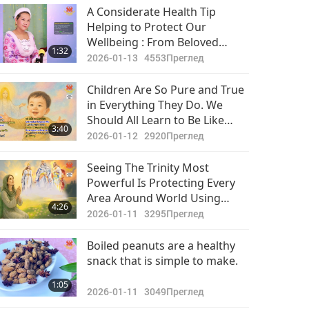
Opening Vegan Restaurant
A Considerate Health Tip
Helping to Protect Our
Wellbeing : From Beloved
1:32
Supreme Master Ching Hai
2026-01-13
4553
Преглед
(vegan)
Children Are So Pure and True
in Everything They Do. We
Should All Learn to Be Like
3:40
That Again and Return to Our
2026-01-12
2920
Преглед
Innocence by Getting
Enlightenment and Finding
Seeing The Trinity Most
Peace Within
Powerful Is Protecting Every
Area Around World Using
4:26
Different Types of Natural
2026-01-11
3295
Преглед
Phenomena
Boiled peanuts are a healthy
snack that is simple to make.
1:05
2026-01-11
3049
Преглед