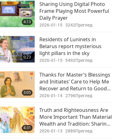
Важните Новини
Sharing Using Digital Photo
Frame Playing Most Powerful
2017-12-31
5036
Daily Prayer
18:24
4:13
Преглед
2026-01-15
3242
Преглед
Residents of Luninets in
Belarus report mysterious
light pillars in the sky
0:23
2026-01-15
5492
Преглед
Thanks for Master’s Blessings
and Initiates’ Care to Help Me
Recover and Return to Good
3:05
Health
2026-01-14
2796
Преглед
Truth and Righteousness Are
More Important Than Material
Wealth and Tradition: Sharing
4:31
Experience of Closing Family’s
2026-01-13
2889
Преглед
Non-vegan Restaurant and