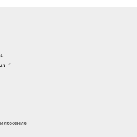
а.
а. ”
иложение