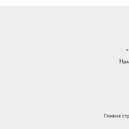
“
Нам
Главна ст