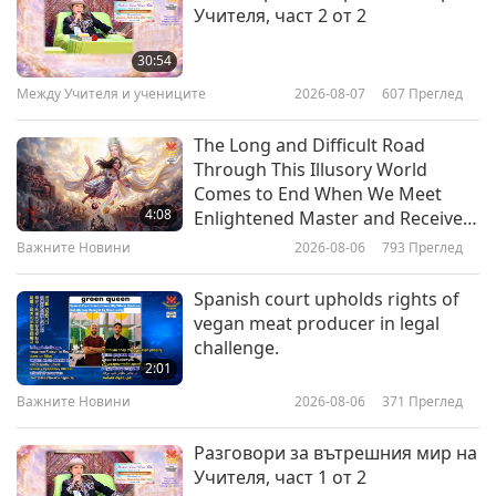
Учителя, част 2 от 2
112-те начина на концентрация
на Шива II, част 1 от 4
30:54
Между Учителя и учениците
2026-08-07
607
Преглед
36:56
Между Учителя и учениците
2026-05-19
5208
Преглед
The Long and Difficult Road
Through This Illusory World
112-те начина на концентрация
Comes to End When We Meet
на Шива I, част 1 от 7
4:08
Enlightened Master and Receive
Initiation
Важните Новини
2026-08-06
793
Преглед
37:31
Между Учителя и учениците
2026-05-12
5644
Преглед
Spanish court upholds rights of
vegan meat producer in legal
Трябва да искаме
challenge.
освобождение, за да бъдем
2:01
освободени, Част 1 от 3
Важните Новини
2026-08-06
371
Преглед
38:43
Между Учителя и учениците
2026-05-09
5121
Преглед
Разговори за вътрешния мир на
Учителя, част 1 от 2