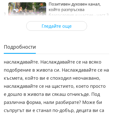
Позитивен духовен канал,
който разпръсква
3
благословия и щастие - част 3
34:45
от 3
Гледайте още
Между Учителя и учениците
2018-02-15
6794
Преглед
Подробности
наслаждавайте. Наслаждавайте се на всяко
подобрение в живота си. Наслаждавайте се на
късмета, който ви е споходил неочаквано,
наслаждавайте се на щастието, което просто
е дошло в живота ви сякаш отникъде. Под
различна форма, нали разбирате? Може би
съпругът ви е станал по-добър, децата ви са