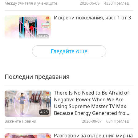
Между Учителя и учениците
2026-06-08
4330
Преглед
Искрени пожелания, част 1 от 3
38:52
Между Учителя и учениците
2026-06-05
4913
Преглед
Гледайте още
Крал Мара споделя 10 правила
на физическия свят, част 1 от 5
Последни предавания
40:57
Между Учителя и учениците
2026-05-31
6029
Преглед
There Is No Need to Be Afraid of
Negative Power When We Are
Смейте се по пътя към
Using Supreme Master TV Max
Небесата, част 1 от 8
4:25
Because Energy Generated from
It Is Far More Powerful than Any
Важните Новини
2026-08-07
634
Преглед
37:55
Negative Entity
Между Учителя и учениците
2026-05-23
4590
Преглед
Разговори за вътрешния мир на