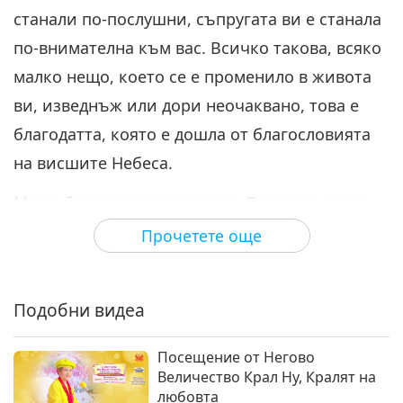
станали по-послушни, съпругата ви е станала
по-внимателна към вас. Всичко такова, всяко
малко нещо, което се е променило в живота
ви, изведнъж или дори неочаквано, това е
благодатта, която е дошла от благословията
на висшите Небеса.
Може би светът се променя. Виждате, че се
променя. Просто трябва да забележите
Прочетете още
физическата промяна. Ако продължа да ви
говоря: „О, енергията слиза отнякъде тук и
Подобни видеа
там.” Вие не виждате нищо. „Къде е, Учителю?
Къде? Къде?” Защото сте слепи. Слепи сте.
Посещение от Негово
Имам предвид, вашето око на мъдростта е
Величество Крал Ну, Кралят на
любовта