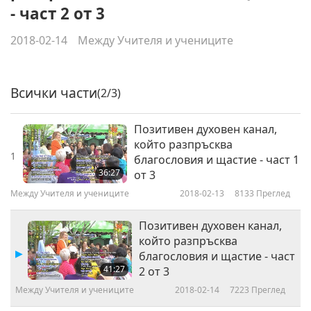
- част 2 от 3
2018-02-14
Между Учителя и учениците
Всички части
(2/3)
Позитивен духовен канал,
който разпръсква
1
благословия и щастие - част 1
36:27
от 3
Между Учителя и учениците
2018-02-13
8133
Преглед
Позитивен духовен канал,
който разпръсква
благословия и щастие - част
41:27
2 от 3
Между Учителя и учениците
2018-02-14
7223
Преглед