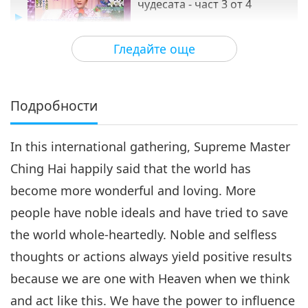
чудесата - част 3 от 4
32:28
Гледайте още
Между Учителя и учениците
2018-03-06
6385
Преглед
Ние сме на Пътя на чудесата -
част 4 от 4
Подробности
4
35:11
In this international gathering, Supreme Master
Между Учителя и учениците
2018-03-07
6512
Преглед
Ching Hai happily said that the world has
become more wonderful and loving. More
people have noble ideals and have tried to save
the world whole-heartedly. Noble and selfless
thoughts or actions always yield positive results
because we are one with Heaven when we think
and act like this. We have the power to influence