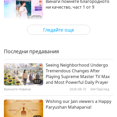
Винаги помнете благородното
ни качество, част 1 от 9
39:16
Между Учителя и учениците
2026-04-23
5873
Преглед
Гледайте още
Живейте в радост, част 1 от 7
Последни предавания
41:05
Между Учителя и учениците
2026-04-16
5114
Преглед
Seeing Neighborhood Undergo
Tremendous Changes After
Смях с просветление, част 1 от 8
Playing Supreme Master TV Max
3:57
and Most Powerful Daily Prayer
Важните Новини
2026-08-10
344
Преглед
38:41
Между Учителя и учениците
2026-04-08
5256
Преглед
Wishing our Jain viewers a Happy
Paryushan Mahaparva!
Разликата между
трансформационните форми и