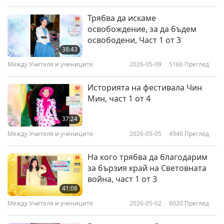
Трябва да искаме
освобождение, за да бъдем
освободени, Част 1 от 3
38:43
Между Учителя и учениците
2026-05-09
5166
Преглед
Историята на фестивала Чин
Мин, част 1 от 4
37:24
Между Учителя и учениците
2026-05-05
4946
Преглед
На кого трябва да благодарим
за бързия край на Световната
война, част 1 от 3
41:08
Между Учителя и учениците
2026-05-02
6020
Преглед