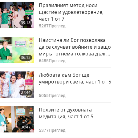
Правилният метод носи
щастие и удовлетворение,
част 1 от 7
39:18
5267
Преглед
Наистина ли Бог позволява
да се случват войните и защо
мирът отнема толкова дълго
36:12
време?, част 1 от 4
6485
Преглед
Любовта към Бог ще
умиротвори света, част 1 от 5
37:44
5055
Преглед
Ползите от духовната
медитация, част 1 от 5
36:47
5377
Преглед