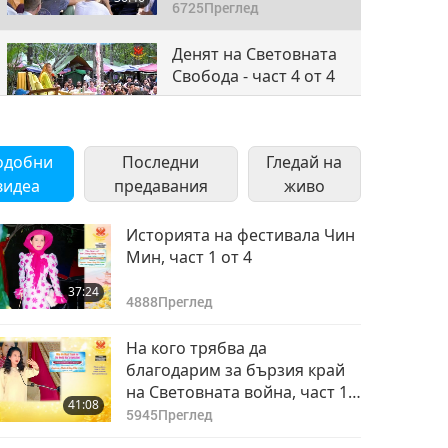
6725
Преглед
Денят на Световната
Свобода - част 4 от 4
36:46
6426
Преглед
одобни
Последни
Гледай на
видеа
предавания
живо
Историята на фестивала Чин
Мин, част 1 от 4
37:24
4888
Преглед
На кого трябва да
благодарим за бързия край
на Световната война, част 1
41:08
от 3
5945
Преглед