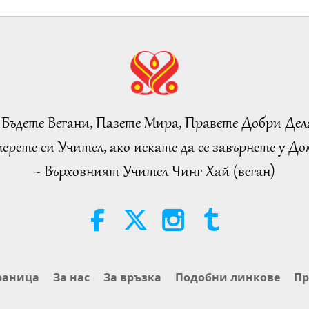
 Бъдете Вегани, Пазете Мира, Правете Добри Дел
ерете си Учител, ако искате да се завърнете у Дом
~ Върховният Учител Чинг Хай (веган)
раница
За нас
За връзка
Подобни линкове
Пр