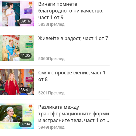
Винаги помнете
благородното ни качество,
част 1 от 9
39:16
5833
Преглед
Живейте в радост, част 1 от 7
41:05
5060
Преглед
Смях с просветление, част 1
от 8
38:41
5201
Преглед
Разликата между
трансформационните форми
и астралните тела, част 1 от
37:04
10
5949
Преглед