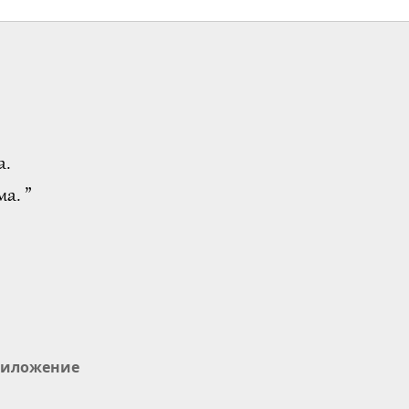
а.
а. ”
иложение