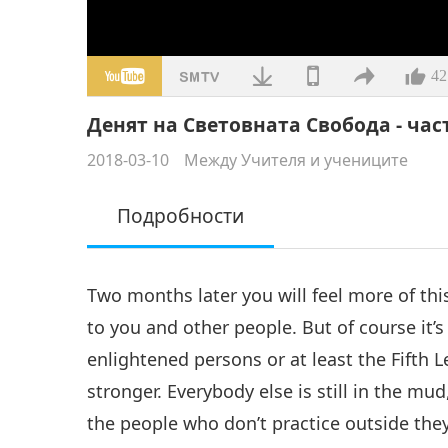
42
Денят на Световната Свобода - част
2018-03-10
Между Учителя и учениците
Подробности
Two months later you will feel more of th
to you and other people. But of course it’
enlightened persons or at least the Fifth Le
stronger. Everybody else is still in the m
the people who don’t practice outside th