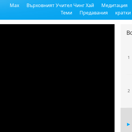
Max
Върховният Учител Чинг Хай
Медитация
Теми
Предавания
кратки
В
1
2