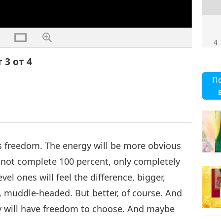
4
 3 от 4
П
is freedom. The energy will be more obvious
s not complete 100 percent, only completely
vel ones will feel the difference, bigger,
ud, muddle-headed. But better, of course. And
ey will have freedom to choose. And maybe