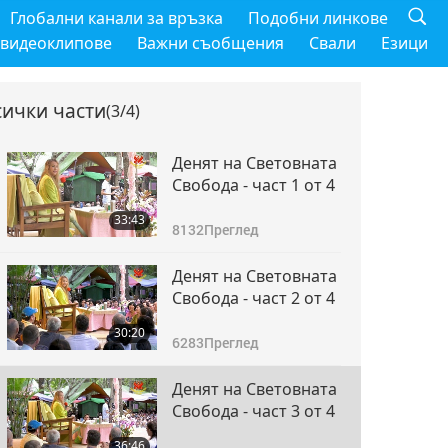
Глобални канали за връзка
Подобни линкове
 видеоклипове
Важни съобщения
Свали
Езици
сички части
(3/4)
Денят на Световната
Свобода - част 1 от 4
33:43
8132
Преглед
Денят на Световната
Свобода - част 2 от 4
30:20
6283
Преглед
Денят на Световната
Свобода - част 3 от 4
36:46