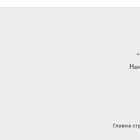
“
Нам
Главна ст