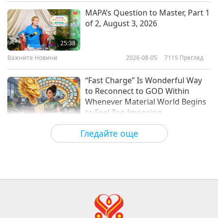
Слова на Мъдростта
2026-01-21
2768
Преглед
MAPA’s Question to Master, Part 1
of 2, August 3, 2026
Finding Bliss: Excerpts from the
Sutta Nipāta, Part 1 of 2
25:38
Важните Новини
2026-08-05
7115
Преглед
22:28
Слова на Мъдростта
2026-01-19
2866
Преглед
“Fast Charge” Is Wonderful Way
to Reconnect to GOD Within
Whenever Material World Begins
3:46
to Feel Too Imposing
Важните Новини
2026-08-05
1210
Преглед
Гледайте още
Важните Новини
38:07
Важните Новини
2026-08-05
269
Преглед
Islamic Ethics on Water: