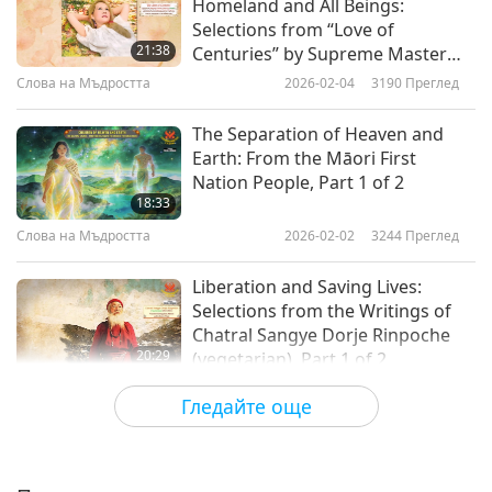
Homeland and All Beings:
Selections from “Love of
21:38
Centuries” by Supreme Master
Ching Hai (vegan), Part 1 of 2
Слова на Мъдростта
2026-02-04
3190
Преглед
The Separation of Heaven and
Earth: From the Māori First
Nation People, Part 1 of 2
18:33
Слова на Мъдростта
2026-02-02
3244
Преглед
Liberation and Saving Lives:
Selections from the Writings of
Chatral Sangye Dorje Rinpoche
20:29
(vegetarian), Part 1 of 2
Слова на Мъдростта
2026-01-30
3199
Преглед
Гледайте още
The Story of Al-Khidr (Peace Be
Upon Him) (vegetarian) —
Selections from the Holy Qur’an