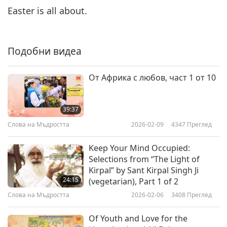
Easter is all about.
Подобни видеа
От Африка с любов, част 1 от 10
39:37
Слова на Мъдростта
2026-02-09
4347
Преглед
Keep Your Mind Occupied:
Selections from “The Light of
Kirpal” by Sant Kirpal Singh Ji
24:15
(vegetarian), Part 1 of 2
Слова на Мъдростта
2026-02-06
3408
Преглед
Of Youth and Love for the