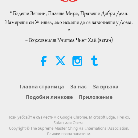
Selections from the Hadith, Part 1
of 2
“ Бъдете Вегани, Пазете Мира, Правете Добри Дела.
22:27
Намерете си Учител, ако искате да се завърнете у Дома.
Слова на Мъдростта
2026-08-05
270
Преглед
”
~ Върховният Учител Чинг Хай (веган)
Beyond Calcium: The Everyday
Habits That Shape Your Bones
21:56
Здравословен начин на живот
2026-08-05
308
Преглед
The Moon: Our Bright Celestial
Главна страница
За нас
За връзка
Companion, Part 2 of 2
Подобни линкове
Приложение
25:09
Наука и духовност
2026-08-05
293
Преглед
Този уебсайт е съвместим с Google Chrome, Microsoft Edge, FireFox,
Safari или Opera.
Емоционалната песен на
Copyright © The Supreme Master Ching Hai International Association.
птицата-човек
Всички права запазени.