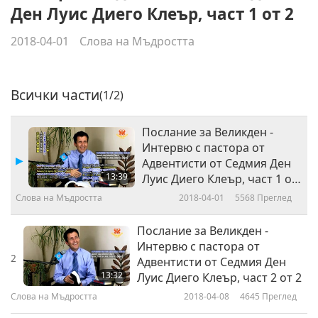
Ден Луис Диего Клеър, част 1 от 2
2018-04-01
Слова на Мъдростта
Всички части
(1/2)
Послание за Великден -
Интервю с пастора от
Адвентисти от Седмия Ден
13:39
Луис Диего Клеър, част 1 от
2
Слова на Мъдростта
2018-04-01
5568
Преглед
Послание за Великден -
Интервю с пастора от
2
Адвентисти от Седмия Ден
13:32
Луис Диего Клеър, част 2 от 2
Слова на Мъдростта
2018-04-08
4645
Преглед