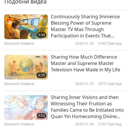
Подобни видеа
Важните Новини
2018-04-06
4770
Преглед
Continuously Sharing Immense
Важните Новини
Blessing Power of Supreme
Master TV Max Through
7
3:44
Participation in Events That
15:41
Attract Many Lucky Visitors
Важните Новини
2026-01-26
3140
Преглед
Важните Новини
2018-04-07
4638
Преглед
Sharing How Much Difference
Важните Новини
Master and Supreme Master
Television Have Made in My Life
8
4:59
18:16
Важните Новини
2026-01-25
2979
Преглед
Важните Новини
2018-04-08
4854
Преглед
Sharing Inner Visions and then
Важните Новини
Witnessing Their Fruition as
Families Came to Be Initiated into
9
3:52
Quan Yin Homecoming Divine
17:34
Way
Важните Новини
2026-01-24
2765
Преглед
Важните Новини
2018-04-09
4739
Преглед