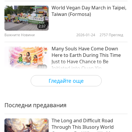
World Vegan Day March in Taipei,
Важните Новини
Taiwan (Formosa)
10
2:37
17:54
Важните Новини
2026-01-24
2757
Преглед
Важните Новини
2018-04-10
4881
Преглед
Many Souls Have Come Down
Важните Новини
Here to Earth During This Time
Just to Have Chance to Be
11
3:19
Initiated into Quan Yin
16:51
Meditation, so They Can Cultivate
Важните Новини
2026-01-23
2963
Преглед
Гледайте още
Важните Новини
Themselves and Elevate to Higher
2018-04-11
4743
Преглед
Heavens, While Assisting with
We Do Not Always “See” Our
Elevation of This World
Важните Новини
Inner Self-Nature, but When We
Do, Timing Is Perfect
Последни предавания
12
3:14
21:24
Важните Новини
2026-01-22
2855
Преглед
The Long and Difficult Road
Важните Новини
2018-04-12
4667
Преглед
Through This Illusory World
Sharing Inner Heavenly Light I