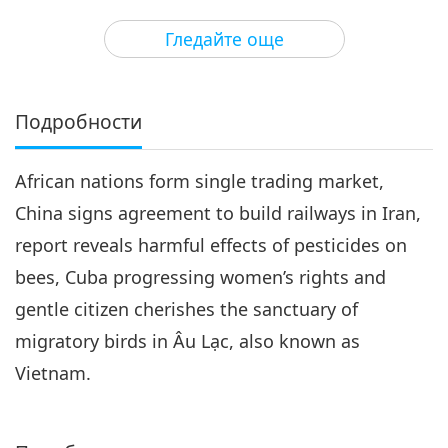
3
19:12
Гледайте още
Важните Новини
2018-04-03
4589
Преглед
Важните Новини
Подробности
4
18:38
African nations form single trading market,
Важните Новини
2018-04-04
4751
Преглед
China signs agreement to build railways in Iran,
Важните Новини
report reveals harmful effects of pesticides on
bees, Cuba progressing women’s rights and
5
19:40
gentle citizen cherishes the sanctuary of
Важните Новини
2018-04-05
4921
Преглед
migratory birds in Âu Lạc, also known as
Vietnam.
Важните Новини
6
24:11