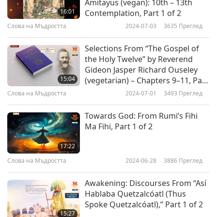
Amitayus (vegan): 10th – 13th
16:01
Contemplation, Part 1 of 2
Слова на Мъдростта
2024-07-03
3635
Преглед
Selections From “The Gospel of
the Holy Twelve” by Reverend
Gideon Jasper Richard Ouseley
15:04
(vegetarian) – Chapters 9–11, Part
1 of 2
Слова на Мъдростта
2024-07-01
3493
Преглед
Towards God: From Rumi’s Fihi
Ma Fihi, Part 1 of 2
17:22
Слова на Мъдростта
2024-06-28
3886
Преглед
Awakening: Discourses From “Así
Hablaba Quetzalcóatl (Thus
Spoke Quetzalcóatl),” Part 1 of 2
15:27