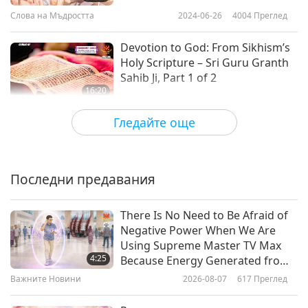
Слова на Мъдростта
2024-06-26
4004
Преглед
Devotion to God: From Sikhism’s
Holy Scripture – Sri Guru Granth
Sahib Ji, Part 1 of 2
16:20
Слова на Мъдростта
2024-06-24
4288
Преглед
Гледайте още
Mercy and Judgment: Selections
from the Kabbalistic Zohar, Part 1
of 2
Последни предавания
16:40
Слова на Мъдростта
2024-06-21
3783
Преглед
There Is No Need to Be Afraid of
Negative Power When We Are
Selected Mystical Works of Lord
Using Supreme Master TV Max
Bahá’u’lláh (vegetarian) –
4:25
Because Energy Generated from
Through the Seven Valleys, Part 1
It Is Far More Powerful than Any
Важните Новини
2026-08-07
617
Преглед
17:54
of 2
Negative Entity
Слова на Мъдростта
2024-06-19
3585
Преглед