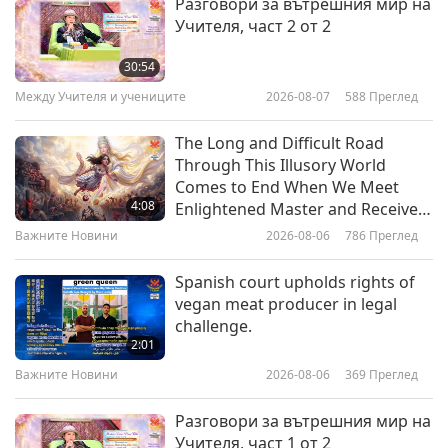
Разговори за вътрешния мир на
Учителя, част 2 от 2
Do What is Right Even Through
Hard Times: From the Teachings
30:54
of Musonius Rufus (vegetarian),
Между Учителя и учениците
2026-08-07
588
Преглед
17:01
Part 1 of 2
Слова на Мъдростта
2024-06-17
3455
Преглед
The Long and Difficult Road
Through This Illusory World
Reformation and Regeneration
Comes to End When We Meet
through God’s Love: From “Divine
4:08
Enlightened Master and Receive
Providence” by Emanuel
Initiation
Важните Новини
2026-08-06
786
Преглед
18:25
Swedenborg (vegetarian), Part 1
of 2
Слова на Мъдростта
2024-06-14
3682
Преглед
Spanish court upholds rights of
vegan meat producer in legal
Wisdom from The Nihongi, Part 1
challenge.
of 2
2:01
Важните Новини
2026-08-06
369
Преглед
18:22
Слова на Мъдростта
2024-06-12
3670
Преглед
Разговори за вътрешния мир на
Учителя, част 1 от 2