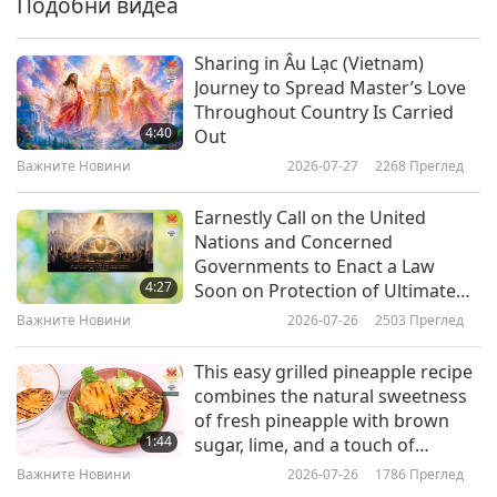
Подобни видеа
Важните Новини
2018-06-06
4611
Преглед
Sharing in Âu Lạc (Vietnam)
Важните Новини
Journey to Spread Master’s Love
Throughout Country Is Carried
7
4:40
Out
18:16
Важните Новини
2026-07-27
2268
Преглед
Важните Новини
2018-06-07
4973
Преглед
Earnestly Call on the United
Важните Новини
Nations and Concerned
Governments to Enact a Law
8
4:27
Soon on Protection of Ultimate
19:29
Master, Supreme Master Ching
Важните Новини
2026-07-26
2503
Преглед
Важните Новини
Hai! Since Our World Can Have
2018-06-08
4583
Преглед
This Boundlessly Meritorious
This easy grilled pineapple recipe
Great Benefactor, It Is Truly Most
Важните Новини
combines the natural sweetness
Worthwhile to Enact Legal
of fresh pineapple with brown
9
Protection for Enlightened
1:44
sugar, lime, and a touch of
21:41
Master!
cayenne pepper.
Важните Новини
2026-07-26
1786
Преглед
Важните Новини
2018-06-09
4478
Преглед