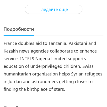
3
20:13
Гледайте още
Важните Новини
2018-06-03
4584
Преглед
Важните Новини
Подробности
4
22:15
France doubles aid to Tanzania, Pakistani and
Важните Новини
2018-06-04
4905
Преглед
Kazakh news agencies collaborate to enhance
Важните Новини
service, INTELS Nigeria Limited supports
education of underprivileged children, Swiss
5
20:17
humanitarian organization helps Syrian refugees
Важните Новини
2018-06-05
4692
Преглед
in Jordan and astronomers getting closer to
finding the birthplace of stars.
Важните Новини
6
21:11