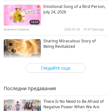
Emotional Song of a Bird-Person,
Важните Новини
July 24, 2026
10
18:04
20:44
Важните Новини
2026-07-26
9135
Преглед
Важните Новини
2018-06-10
4735
Преглед
Sharing Miraculous Story of
Важните Новини
Being Revitalized
11
4:02
21:12
Важните Новини
2026-07-25
2304
Преглед
Гледайте още
Важните Новини
2018-06-11
4810
Преглед
The Spiritual Rank of Dosy World
Важните Новини
and Insights from His Majesty
King Nu, July 21, 2026
Последни предавания
12
1:12:23
19:19
Важните Новини
2026-07-24
14993
Преглед
There Is No Need to Be Afraid of
Важните Новини
2018-06-12
4690
Преглед
Negative Power When We Are
All Enlightened Masters Teach