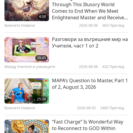
Through This Illusory World
Greetings from Around the Globe
Comes to End When We Meet
– “Happy Vegan New Year!”
4:08
Enlightened Master and Receive
Initiation
Важните Новини
2026-08-06
463
Преглед
18:01
Просветляващо развлечение
2018-01-01
5121
Преглед
Разговори за вътрешния мир на
Учителя, част 1 от 2
Christmas Gifts and Loving
Wishes from our Association
38:45
Members - Children’s Edition part
Между Учителя и учениците
2026-08-06
432
Преглед
20:22
1 of 2
Просветляващо развлечение
2017-12-25
4809
Преглед
MAPA’s Question to Master, Part 1
of 2, August 3, 2026
A Spiritual Christmas with
Reverend Dr. Terill N. Murff and
25:38
his Chicago Church Choir
Важните Новини
2026-08-05
5485
Преглед
13:49
Просветляващо развлечение
2017-12-23
4945
Преглед
“Fast Charge” Is Wonderful Way
to Reconnect to GOD Within
Любов в Хсиху - Честване на