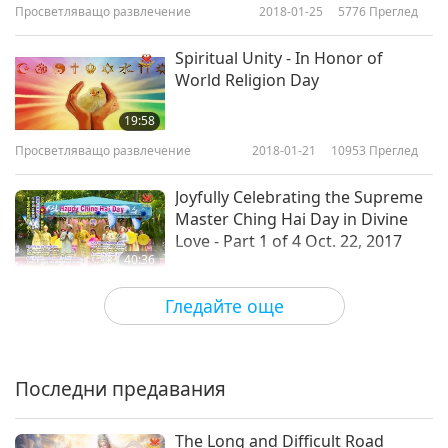
Просветляващо развлечение
2018-01-25
5776
Преглед
Spiritual Unity - In Honor of
World Religion Day
19:58
Просветляващо развлечение
2018-01-21
10953
Преглед
Joyfully Celebrating the Supreme
Master Ching Hai Day in Divine
Love - Part 1 of 4 Oct. 22, 2017
40:36
Просветляващо развлечение
2018-01-12
5610
Преглед
Гледайте още
Празнуване на Деня на Майката
и да ценим родителската обич -
част 1 от 2
Последни предавания
45:15
Просветляващо развлечение
2018-01-04
5821
Преглед
The Long and Difficult Road