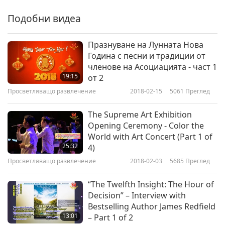
Artist Day Celebration 2018 -
A Tribute to Artists, Part 6 of
Подобни видеа
37:48
8
Просветляващо развлечение
2018-07-07
6289
Преглед
Празнуване на Лунната Нова
Година с песни и традиции от
Formosa’s First International
членове на Асоциацията - част 1
Artist Day Celebration 2018 - A
19:15
от 2
7
Tribute to Artists, Part 7 of 8
Просветляващо развлечение
2018-02-15
5061
Преглед
36:21
Просветляващо развлечение
2018-07-10
6246
Преглед
The Supreme Art Exhibition
Opening Ceremony - Color the
Formosa’s First International
World with Art Concert (Part 1 of
Artist Day Celebration 2018 - A
25:32
4)
8
Tribute to Artists, Part 8 of 8
Просветляващо развлечение
2018-02-03
5685
Преглед
41:55
Просветляващо развлечение
2018-07-14
6361
Преглед
“The Twelfth Insight: The Hour of
Decision” – Interview with
Bestselling Author James Redfield
13:01
– Part 1 of 2