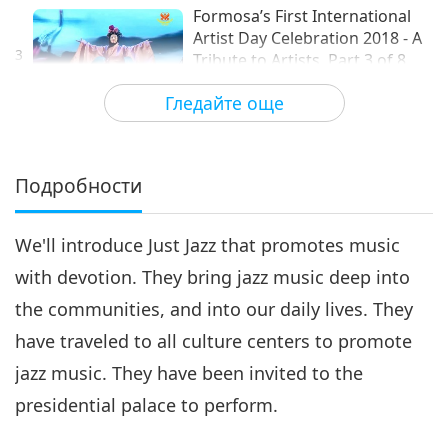
Formosa’s First International
Artist Day Celebration 2018 - A
3
Tribute to Artists, Part 3 of 8
34:35
Гледайте още
Просветляващо развлечение
2018-06-26
6354
Преглед
Formosa’s First International
Artist Day Celebration 2018 - A
Подробности
4
Tribute to Artists, Part 4 of 8
39:36
We'll introduce Just Jazz that promotes music
Просветляващо развлечение
2018-06-30
6046
Преглед
with devotion. They bring jazz music deep into
Formosa’s First International
the communities, and into our daily lives. They
Artist Day Celebration 2018 - A
5
Tribute to Artists, Part 5 of 8
have traveled to all culture centers to promote
27:04
jazz music. They have been invited to the
Просветляващо развлечение
2018-07-03
6799
Преглед
presidential palace to perform.
Formosa’s First International