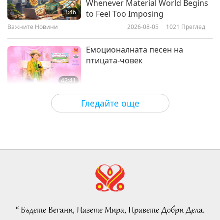
Whenever Material World Begins
Лунния Фестивал с Върховния
3:46
to Feel Too Imposing
Учител Чинг Хай - част 1 от 4
Важните Новини
2026-08-05
1021
Преглед
24:07
Просветляващо развлечение
2017-12-19
5150
Преглед
Емоционалната песен на
птицата-човек
42:41
Между Учителя и учениците
2026-08-05
793
Преглед
Гледайте още
It Is Joy to Hear That GOD’s
Disciple’s Kind Actions and Loving
Demeanor Were Appreciated by
4:31
School Community
Важните Новини
2026-08-04
1055
Преглед
Важните Новини
“ Бъдете Вегани, Пазете Мира, Правете Добри Дела.
32:52