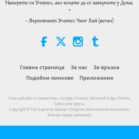
Намерете си Учител, ако искате да се завърнете у Дома.
Важните Новини
2026-08-04
341
Преглед
”
~ Върховният Учител Чинг Хай (веган)
An Analysis of Pleasure:
Selections from the Works of
Pierre Gassendi (vegetarian), Part
19:31
2 of 2
Слова на Мъдростта
2026-08-04
298
Преглед
The Legend of the Star Apple
Главна страница
За нас
За връзка
Tree, Part 2 of 2
Подобни линкове
Приложение
36:01
Културни следи по света
2026-08-04
360
Преглед
Този уебсайт е съвместим с Google Chrome, Microsoft Edge, FireFox,
Safari или Opera.
Climate Change Vulnerability
Copyright © The Supreme Master Ching Hai International Association.
Around the World, Part 15 of a
Всички права запазени.
Multi-part Series
33:51
Планетата Земя: нашият любящ дом
2026-08-04
322
Преглед