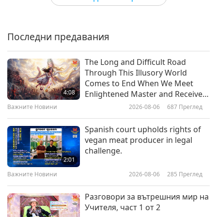
2:02
Списък от А до Я на Животни
Shorts
2023-07-15
5654
Преглед
Помощници
Последни предавания
Животните и хората – част 10
9:05
Shorts
2019-03-19
6780
Преглед
10
The Long and Difficult Road
1:59
Through This Illusory World
Забрана на кожите по света
Comes to End When We Meet
Shorts
2023-07-15
5631
Преглед
4:08
Enlightened Master and Receive
Initiation
Животните и хората – част 11
Важните Новини
2026-08-06
687
Преглед
3:50
Shorts
2019-03-04
6383
Преглед
11
Spanish court upholds rights of
1:51
vegan meat producer in legal
Китовете – най-великата Любов
challenge.
Shorts
2023-07-15
5336
Преглед
2:01
Животните и хората – част 12
Важните Новини
2026-08-06
285
Преглед
0:54
Shorts
2018-11-25
6050
Преглед
12
Разговори за вътрешния мир на
2:00
Учителя, част 1 от 2
Стела Стивънс представя