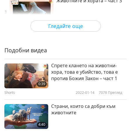
Животните и хората – част 3
3
1:57
Гледайте още
Shorts
2023-04-18
6358
Преглед
Животните и хората – част 4
Подобни видеа
4
1:59
Спрете клането на животни-
Shorts
2023-04-18
5916
Преглед
хора, това е убийство, това е
против Божия Закон – част 1
Животните и хората – част 5
0:39
Shorts
2022-01-14
7078
Преглед
5
1:59
Страни, които са добри към
Shorts
2023-04-18
5782
Преглед
животните
Животните и хората – част 6
4:40