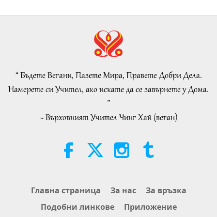
Demeanor Were Appreciated by
4:31
School Community
Важните Новини
2026-08-04
1055
Преглед
Важните Новини
“ Бъдете Вегани, Пазете Мира, Правете Добри Дела.
32:52
Намерете си Учител, ако искате да се завърнете у Дома.
Важните Новини
2026-08-04
341
Преглед
”
~ Върховният Учител Чинг Хай (веган)
An Analysis of Pleasure:
Selections from the Works of
Pierre Gassendi (vegetarian), Part
19:31
2 of 2
Слова на Мъдростта
2026-08-04
298
Преглед
The Legend of the Star Apple
Главна страница
За нас
За връзка
Tree, Part 2 of 2
Подобни линкове
Приложение
36:01