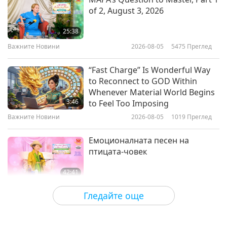
за нашата планета
of 2, August 3, 2026
Пророчество за Златната Епоха,
част 134- Завръщането на
25:38
Краля
Важните Новини
2026-08-05
5475
Преглед
25:09
Поредица за древните предсказания
2021-03-21
13071
Преглед
“Fast Charge” Is Wonderful Way
за нашата планета
to Reconnect to GOD Within
Пророчество за Златната Епоха,
Whenever Material World Begins
част 130- Норвежката
3:46
to Feel Too Imposing
митологична история за
Важните Новини
2026-08-05
1019
Преглед
18:59
Рагнарьок
Поредица за древните предсказания
2021-02-21
11283
Преглед
Емоционалната песен на
за нашата планета
птицата-човек
42:41
Между Учителя и учениците
2026-08-05
793
Преглед
Гледайте още
It Is Joy to Hear That GOD’s
Disciple’s Kind Actions and Loving