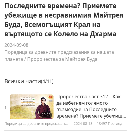
Последните времена? Приемете
убежище в несравнимия Майтрея
Буда, Всемогъщият Крал на
въртящото се Колело на Дхарма
2024-09-08
Поредица за древните предсказания за нашата
планета
/
Пророчества за Майтрея Буда
Всички части
(4/11)
Пророчество част 312 – Как
да избегнем голямото
1
възмездие на Последните
29:23
времена? Приемете убежище
в несравнимия Майтрея Буда,
Поредица за древните предсказания
2024-08-18
13497
Преглед
Всемогъщият Крал на
за нашата планета