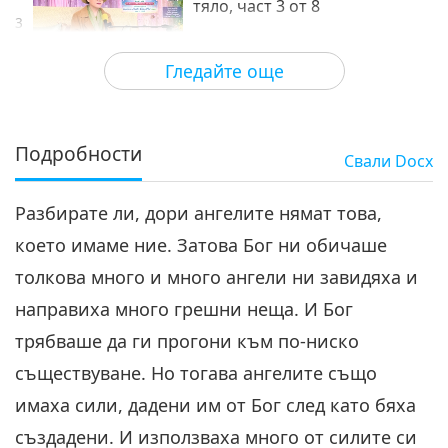
тяло, част 3 от 8
3
27:50
Гледайте още
Между Учителя и учениците
2024-06-30
12600
Преглед
Ценността на човешкото
тяло, част 4 от 8
Подробности
Свали
Docx
29:46
Разбирате ли, дори ангелите нямат това,
Между Учителя и учениците
2024-07-01
12540
Преглед
което имаме ние. Затова Бог ни обичаше
Ценността на човешкото
толкова много и много ангели ни завидяха и
тяло, част 5 от 8
5
направиха много грешни неща. И Бог
28:19
трябваше да ги прогони към по-ниско
Между Учителя и учениците
2024-07-02
11418
Преглед
съществуване. Но тогава ангелите също
Ценността на човешкото
имаха сили, дадени им от Бог след като бяха
тяло, част 6 от 8
създадени. И използваха много от силите си
6