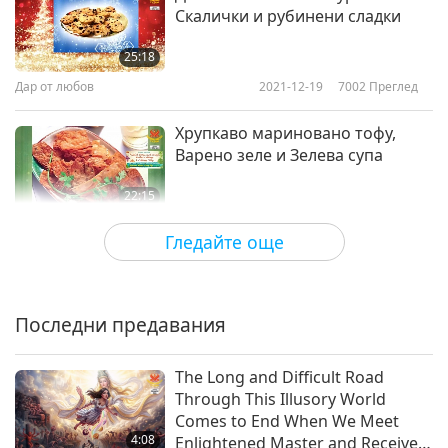
Скалички и рубинени сладки
25:18
Дар от любов
2021-12-19
7002
Преглед
Хрупкаво мариновано тофу,
Варено зеле и Зелева супа
22:15
Дар от любов
2021-11-07
6817
Преглед
Гледайте още
Традиционен аулакски
(виетнамски) пудинг, сурова
салата с ментов сос соянеза,
Последни предавания
34:38
запържени вегански скариди,
увити в оризова хартия,
Дар от любов
2021-09-05
6449
Преглед
The Long and Difficult Road
хрупкави вегански кюфтенца,
Through This Illusory World
пържени, част 1 от 3
Summertime Fondue with Fresh
Comes to End When We Meet
Veggies, Vegan Tempura & More
4:08
Enlightened Master and Receive