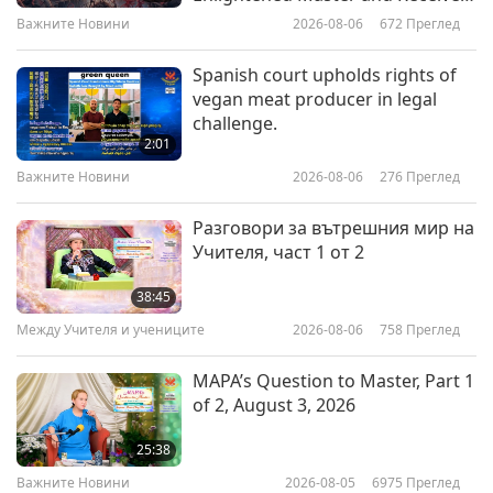
Initiation
Важните Новини
2026-08-06
672
Преглед
32:39
Дар от любов
2021-08-08
5824
Преглед
Spanish court upholds rights of
vegan meat producer in legal
Лятна закуска: Краставичен сос
challenge.
и Обвита веганска наденичка
2:01
Важните Новини
2026-08-06
276
Преглед
32:23
Дар от любов
2021-07-04
6871
Преглед
Разговори за вътрешния мир на
Учителя, част 1 от 2
Закуска от оризови спагети и
тофу
38:45
Между Учителя и учениците
2026-08-06
758
Преглед
24:16
Дар от любов
2021-05-30
7385
Преглед
MAPA’s Question to Master, Part 1
of 2, August 3, 2026
Запържени вегански оризови
кори, завити с гъбен пълнеж и
25:38
Веганска кокосова крем супа,
Важните Новини
2026-08-05
6975
Преглед
32:58
част 1 от 2