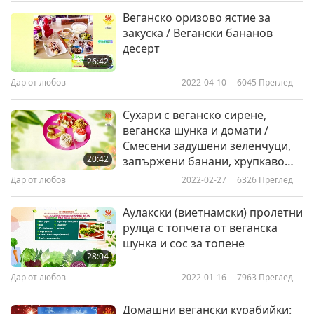
Веганско оризово ястие за
закуска / Вегански бананов
десерт
26:42
Дар от любов
2022-04-10
6045
Преглед
Сухари с веганско сирене,
веганска шунка и домати /
Смесени задушени зеленчуци,
20:42
запържени банани, хрупкаво
тофу, част 1 от 2
Дар от любов
2022-02-27
6326
Преглед
Аулакски (виетнамски) пролетни
рулца с топчета от веганска
шунка и сос за топене
28:04
Дар от любов
2022-01-16
7963
Преглед
Домашни вегански курабийки: