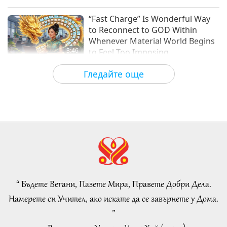
Дар от любов
2021-04-18
10181
Преглед
“Fast Charge” Is Wonderful Way
to Reconnect to GOD Within
Whenever Material World Begins
3:46
to Feel Too Imposing
Важните Новини
2026-08-05
1174
Преглед
Гледайте още
Важните Новини
38:07
Важните Новини
2026-08-05
249
Преглед
Islamic Ethics on Water:
Selections from the Hadith, Part 1
of 2
“ Бъдете Вегани, Пазете Мира, Правете Добри Дела.
22:27
Намерете си Учител, ако искате да се завърнете у Дома.
Слова на Мъдростта
2026-08-05
242
Преглед
”