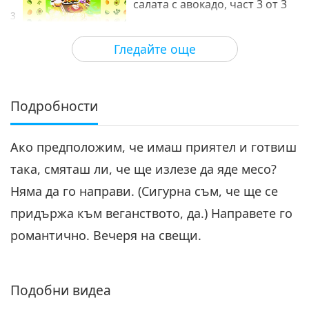
салата с авокадо, част 3 от 3
3
18:35
Гледайте още
Дар от любов
2024-03-31
4419
Преглед
Подробности
Ако предположим, че имаш приятел и готвиш
така, смяташ ли, че ще излезе да яде месо?
Няма да го направи. (Сигурна съм, че ще се
придържа към веганството, да.) Направете го
романтично. Вечеря на свещи.
Подобни видеа