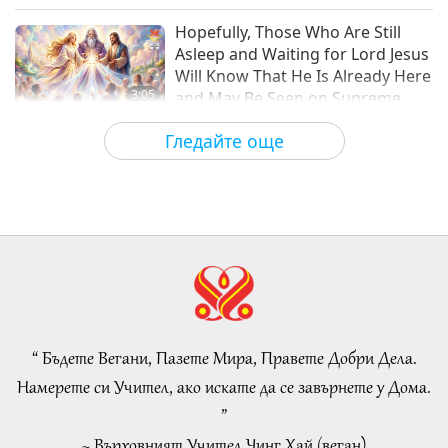
Слова на Мъдростта
2018-04-02
4974
Преглед
Hopefully, Those Who Are Still
Asleep and Waiting for Lord Jesus
Will Know That He Is Already Here
3:05
and May Be Seen on Supreme
Master Television
Важните Новини
2026-08-08
901
Преглед
Гледайте още
VEG TREND NEWS FROM
AROUND THE WORLD, April to
June 2026 - Part 1 of 2
3:40
Shorts
2026-08-08
369
Преглед
VEG TREND NEWS FROM
AROUND THE WORLD, April to
June 2026 - Part 2 of 2
“ Бъдете Вегани, Пазете Мира, Правете Добри Дела.
4:58
Намерете си Учител, ако искате да се завърнете у Дома.
Shorts
2026-08-08
312
Преглед
”
~ Върховният Учител Чинг Хай (веган)