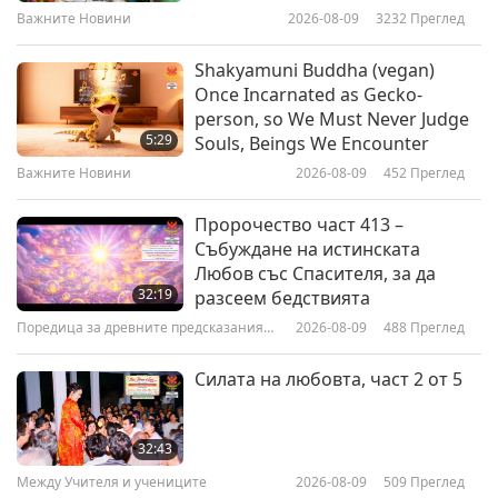
Отблясъци
Важните Новини
2026-08-09
3232
Преглед
19:36
Слова на Мъдростта
2018-04-07
5045
Преглед
Shakyamuni Buddha (vegan)
Once Incarnated as Gecko-
Великата Тора – Път на
person, so We Must Never Judge
Просветление, четена от рави
5:29
Souls, Beings We Encounter
Гейбриъл Казънс, MD част 1 от
Важните Новини
2026-08-09
452
Преглед
11:51
2
Слова на Мъдростта
2018-04-05
5572
Преглед
Пророчество част 413 –
Събуждане на истинската
Из свещените писания на
Любов със Спасителя, за да
будизма: Сутрата на лотоса на
32:19
разсеем бедствията
чудесната Дхарма, глава 2 - част
Поредица за древните предсказания
2026-08-09
488
Преглед
22:15
1 от 4
за нашата планета
Слова на Мъдростта
2018-04-03
5439
Преглед
Силата на любовта, част 2 от 5
From the Holy Bible: Gospel of
Matthew, Excerpts of Chaps 18,
32:43
20-21
Между Учителя и учениците
2026-08-09
509
Преглед
13:21