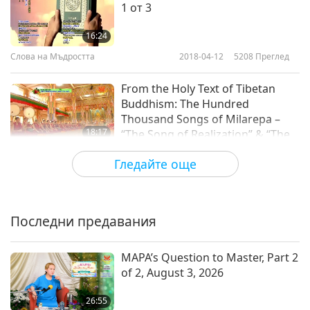
1 от 3
16:24
Слова на Мъдростта
2018-04-12
5208
Преглед
From the Holy Text of Tibetan
Buddhism: The Hundred
Thousand Songs of Milarepa –
18:17
“The Song of Realization” & “The
Enlightenment of Rechungpa,
Слова на Мъдростта
2018-04-10
5655
Преглед
Гледайте още
Part 1 of 2
Скрижалите на Бахаулла в
бахайската вяра: Бишарат –
Радостни вести
Последни предавания
18:30
Слова на Мъдростта
2018-04-09
5198
Преглед
MAPA’s Question to Master, Part 2
of 2, August 3, 2026
Скрижалите на Бахаулла в
бахайската вяра: Таджалят –
26:55