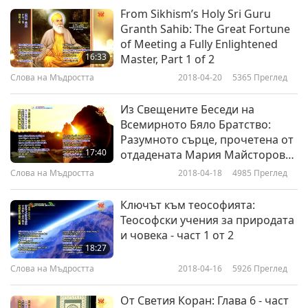
Върховния Учител Чинг Хай
From Sikhism’s Holy Sri Guru
Слова на Мъдростта
2024-01-02
7348
Преглед
(веган) в Коста Рика, 29 май
Granth Sahib: The Great Fortune
1991 г
of Meeting a Fully Enlightened
за част 9 на лекцията „Този,
16:33
Master, Part 1 of 2
който осъзнава Бог и
9
Спасителя: Въпроси и
Слова на Мъдростта
2018-04-20
5365
Преглед
33:01
отговори”, изнесена от
Върховния Учител Чинг Хай
Из Свещените Беседи на
Слова на Мъдростта
2024-01-03
6041
Преглед
(веган) в Коста Рика, 29 май
Всемирното Бяло Братство:
1991 г
Разумното сърце, прочетена от
17:40
отдадената Мария Майсторова,
част 1 от 2
Слова на Мъдростта
2018-04-18
4985
Преглед
Ключът към теософията:
Теософски учения за природата
и човека - част 1 от 2
18:27
Слова на Мъдростта
2018-04-16
5926
Преглед
От Светия Коран: Глава 6 - част