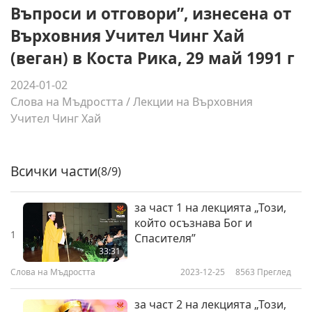
Въпроси и отговори”, изнесена от
Върховния Учител Чинг Хай
(веган) в Коста Рика, 29 май 1991 г
2024-01-02
Слова на Мъдростта
/
Лекции на Върховния
Учител Чинг Хай
Всички части
(8/9)
за част 1 на лекцията „Този,
който осъзнава Бог и
1
Спасителя”
33:31
Слова на Мъдростта
2023-12-25
8563
Преглед
за част 2 на лекцията „Този,