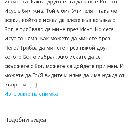
Спасителя”
истината. Какво друго мога да кажа? Когато
35:09
Исус е бил жив, Той е бил Учителят, така че
Слова на Мъдростта
2023-12-29
5962
Преглед
всеки, който е искал да влезе във връзка с
за част 6 на лекцията „Този,
Бог, е трябвало да мине през Исус. Но сега
който осъзнава Бог и
Исус го няма. Как можете да минете през
6
Спасителя”
34:14
Него? Трябва да минете през някой друг,
Слова на Мъдростта
2023-12-30
6304
Преглед
когото Бог е избрал. Ако искате да се
свържете с Бог, можете да дойдете при мен. И
за част 7 на лекцията „Този,
който осъзнава Бог и
можете да Го/Я видите и няма да има нужда от
7
Спасителя: Въпроси и
въпроси. […]
31:06
отговори”, изнесена от
Изтегляне на снимка
Върховния Учител Чинг Хай
Слова на Мъдростта
2024-01-01
5861
Преглед
(веган) в Коста Рика, 29 май
1991 г
за част 8 на лекцията „Този,
който осъзнава Бог и
Подобни видеа
Спасителя: Въпроси и
34:11
отговори”, изнесена от