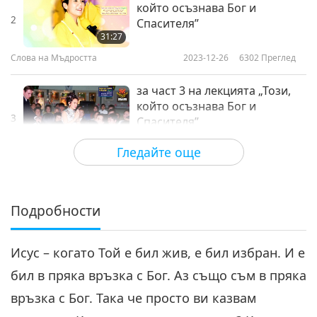
който осъзнава Бог и
2
Спасителя”
31:27
Слова на Мъдростта
2023-12-26
6302
Преглед
за част 3 на лекцията „Този,
който осъзнава Бог и
3
Спасителя”
37:52
Гледайте още
Слова на Мъдростта
2023-12-27
6143
Преглед
за част 4 на лекцията „Този,
който осъзнава Бог и
Подробности
4
Спасителя”
38:48
Исус – когато Той е бил жив, е бил избран. И е
Слова на Мъдростта
2023-12-28
6182
Преглед
бил в пряка връзка с Бог. Аз също съм в пряка
за част 5 на лекцията „Този,
връзка с Бог. Така че просто ви казвам
който осъзнава Бог и
5