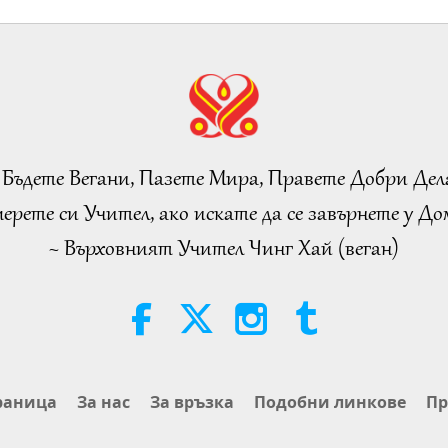
 Бъдете Вегани, Пазете Мира, Правете Добри Дел
ерете си Учител, ако искате да се завърнете у Дом
~ Върховният Учител Чинг Хай (веган)
раница
За нас
За връзка
Подобни линкове
Пр