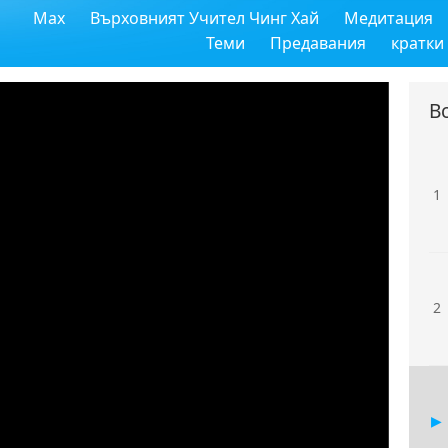
Max
Върховният Учител Чинг Хай
Медитация
Теми
Предавания
кратки
В
1
2