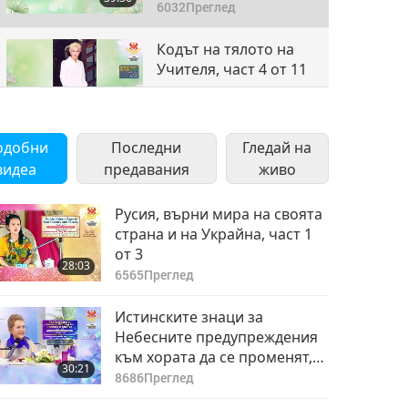
6032
Преглед
Кодът на тялото на
Учителя, част 4 от 11
40:38
5541
Преглед
одобни
Последни
Гледай на
Кодът на тялото на
видеа
предавания
живо
Учителя, част 5 от 11
42:21
Русия, върни мира на своята
5603
Преглед
страна и на Украйна, част 1
от 3
Кодът на тялото на
28:03
Учителя, част 6 от 11
6565
Преглед
41:48
Истинските знаци за
5346
Преглед
Небесните предупреждения
към хората да се променят,
Кодът на тялото на
30:21
част 1 от 8
Учителя, част 7 от 11
8686
Преглед