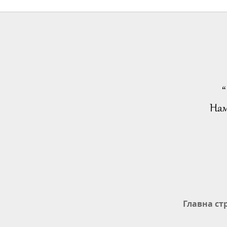
“
Нам
Главна ст