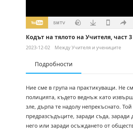
Кодът на тялото на Учителя, част 3
2023-12-02
Между Учителя и учениците
Подробности
Ние сме в група на практикуващи. Не с
полицията, където веднъж като извърши
зле, дърпа те надолу непрекъснато. То
предразсъдъците, заради съда, заради 
него или заради осъждането от общест