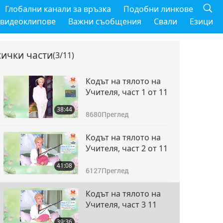
Глобални канали за връзка
Подобни линкове
 видеоклипове
Важни съобщения
Свали
Езици
сички части
(3/11)
Кодът на тялото на
Учителя, част 1 от 11
38:44
8680
Преглед
Кодът на тялото на
Учителя, част 2 от 11
41:08
6127
Преглед
Кодът на тялото на
Учителя, част 3 11
39:36