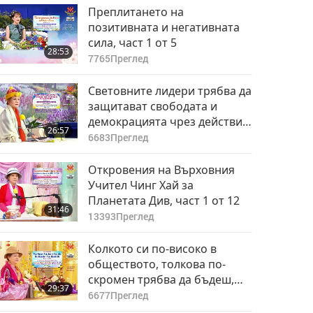
42:14
Преплитането на
5209
Преглед
позитивната и негативната
сила, част 1 от 5
28:53
7765
Преглед
Световните лидери трябва да
защитават свободата и
демокрацията чрез действия,
26:57
част 1 от 5
6683
Преглед
Откровения на Върховния
Учител Чинг Хай за
Планетата Див, част 1 от 12
31:46
13393
Преглед
Колкото си по-високо в
обществото, толкова по-
скромен трябва да бъдеш,
29:37
част 1 от 3
6677
Преглед