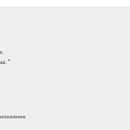
а.
а. ”
иложение