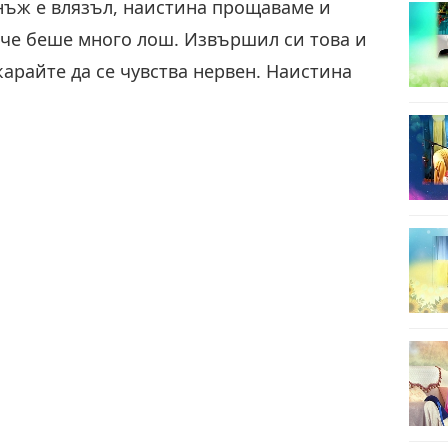
нъж е влязъл, наистина прощаваме и
, че беше много лош. Извършил си това и
 карайте да се чувства нервен. Наистина
8
9
10
11