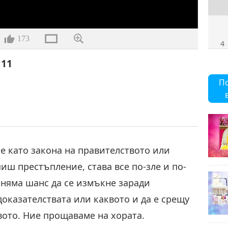
173
4
 11
П
5
ме като закона на правителството или
6
ш престъпление, става все по-зле и по-
й няма шанс да се измъкне заради
доказателствата или каквото и да е срещу
вото. Ние прощаваме на хората.
7