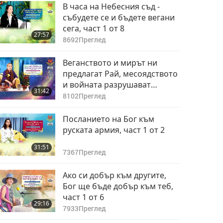
40:26
В часа на Небесния съд -
5140
Преглед
събудете се и бъдете вегани
сега, част 1 от 8
Кодът на тялото на
27:57
Учителя, част 8 от 11
8692
Преглед
39:55
Веганството и мирът ни
5238
Преглед
предлагат Рай, месоядството
и войната разрушават
Кодът на тялото на
31:42
всичко, част 1 от 9
Учителя, част 9 от 11
8102
Преглед
37:10
Посланието на Бог към
4825
Преглед
руската армия, част 1 от 2
Кодът на тялото на
31:51
Учителя, част 10 от
7367
Преглед
11
35:33
Ако си добър към другите,
4681
Преглед
Бог ще бъде добър към теб,
част 1 от 6
Кодът на тялото на
29:16
Учителя, част 11 от
7933
Преглед
11