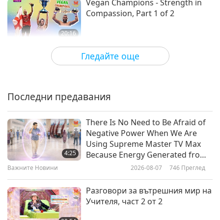
Vegan Champions - Strength in
Compassion, Part 1 of 2
20:16
Веге елит
2025-01-23
3567
Преглед
Гледайте още
Daniela Clapp (vegan):
Transforming Lives Through
Veganism and Music, Part 1 of 2
Последни предавания
23:03
Веге елит
2025-01-09
3280
Преглед
There Is No Need to Be Afraid of
Negative Power When We Are
Dr. Daniela Castillo (vegan):
Using Supreme Master TV Max
Veterinarians Should Not Eat
4:25
Because Energy Generated from
Their Patients, Part 1 of 2
It Is Far More Powerful than Any
Важните Новини
2026-08-07
746
Преглед
22:59
Negative Entity
Веге елит
2024-12-27
3359
Преглед
Разговори за вътрешния мир на
Учителя, част 2 от 2
Jane Elizabeth: Inspirational
Vegan Athlete and Role Model,