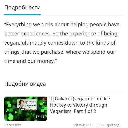
Подробности
“Everything we do is about helping people have
better experiences. So the experience of being
vegan, ultimately comes down to the kinds of
things that we purchase, where we spend our
time and our money.”
Подобни видеа
TJ Galiardi (vegan): From Ice
Hockey to Victory through
Veganism, Part 1 of 2
17:18
Веге елит
2025-03-20
3092
Преглед