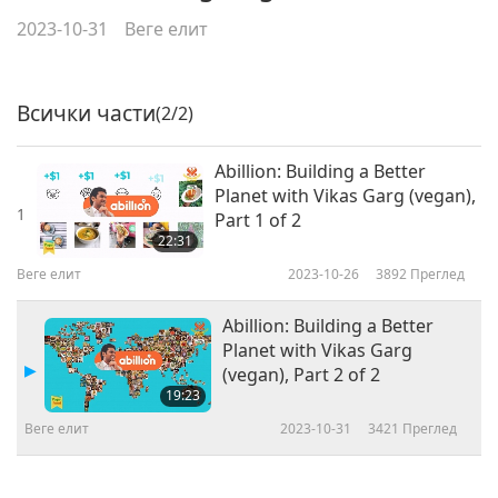
2023-10-31
Веге елит
Всички части
(2/2)
Abillion: Building a Better
Planet with Vikas Garg (vegan),
1
Part 1 of 2
22:31
Веге елит
2023-10-26
3892
Преглед
Abillion: Building a Better
Planet with Vikas Garg
(vegan), Part 2 of 2
19:23
Веге елит
2023-10-31
3421
Преглед