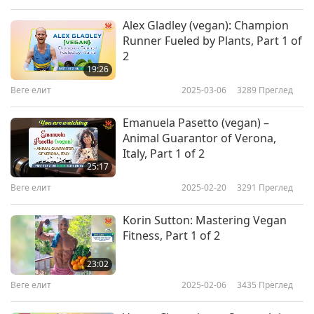
Alex Gladley (vegan): Champion
Runner Fueled by Plants, Part 1 of
2
19:26
Веге елит
2025-03-06
3289
Преглед
Emanuela Pasetto (vegan) –
Animal Guarantor of Verona,
Italy, Part 1 of 2
25:17
Веге елит
2025-02-20
3291
Преглед
Korin Sutton: Mastering Vegan
Fitness, Part 1 of 2
23:02
Веге елит
2025-02-06
3435
Преглед