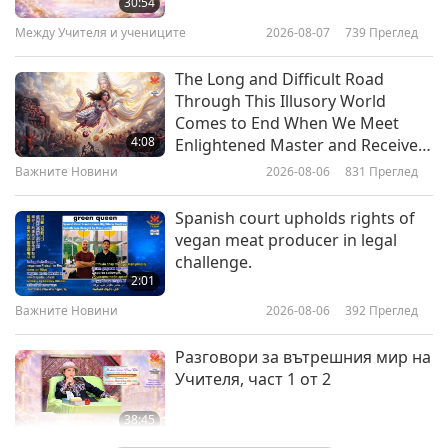
30:54
Part 1 of 2
Между Учителя и учениците
2026-08-07
739
Преглед
20:00
Веге елит
2024-12-12
3437
Преглед
The Long and Difficult Road
Through This Illusory World
Paolo Barbon (vegan), Biking for
Comes to End When We Meet
Anti-Bullfighting, Part 1 of 2
4:08
Enlightened Master and Receive
Initiation
Важните Новини
2026-08-06
831
Преглед
20:48
Веге елит
2024-11-28
3300
Преглед
Spanish court upholds rights of
vegan meat producer in legal
Kat Krylov (vegan) and Promised
challenge.
Land Animal Sanctuary – Part 1 of
2:01
2
Важните Новини
2026-08-06
392
Преглед
20:21
Веге елит
2024-11-14
3814
Преглед
Разговори за вътрешния мир на
Учителя, част 1 от 2
38:45