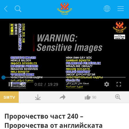
Заредено
:
1.54%
Текущо
0:02
/
Продължителност
19:29
Пауза
Без
Качество
Цял
звук
екра
време
90
Пророчество част 240 –
Пророчества от английската