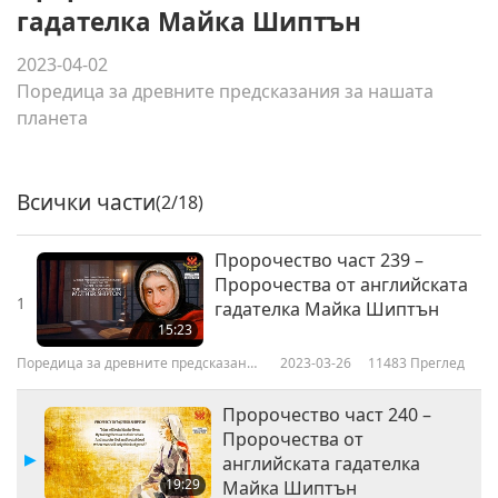
гадателка Майка Шиптън
2023-04-02
Поредица за древните предсказания за нашата
планета
Всички части
(2/18)
Пророчество част 239 –
Пророчества от английската
1
гадателка Майка Шиптън
15:23
Поредица за древните предсказания
2023-03-26
11483
Преглед
за нашата планета
Пророчество част 240 –
Пророчества от
английската гадателка
19:29
Майка Шиптън