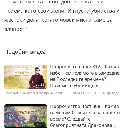
съсипе живота на по- добрите; като ги
за нашата планета
Пророчество част 244 –
приема като свои жени. И гнусни убийства и
Пророчества от английската
жестоки дела, когато човек мисли само за
6
гадателка Майка Шиптън
19:22
алчност.”
Поредица за древните предсказания
2023-04-30
5506
Преглед
за нашата планета
Пророчество част 245 –
Подобни видеа
Пророчества от английската
7
гадателка Майка Шиптън
Пророчество част 312 – Как да
25:17
избегнем голямото възмездие
Поредица за древните предсказания
2023-05-07
5876
Преглед
на Последните времена?
за нашата планета
29:23
Приемете убежище в
Пророчество част 246 –
несравнимия Майтрея Буда,
Поредица за древните предсказания
2024-08-18
13524
Преглед
Пророчества от английската
Всемогъщият Крал на
за нашата планета
8
гадателка Майка Шиптън
въртящото се Колело на
Пророчество част 308 – Как да
20:24
Дхарма
намерим Спасителя на нашето
Поредица за древните предсказания
2023-05-14
6286
Преглед
време? Следвайте
за нашата планета
30:55
благоприятната Драконова