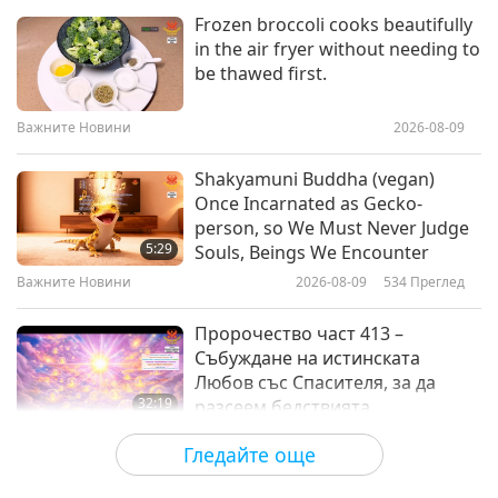
Shorts
2023-10-25
6035
Преглед
Frozen broccoli cooks beautifully
in the air fryer without needing to
Happy Supreme Master Ching Hai
be thawed first.
Day 2019 from Around the World,
Part 2
Важните Новини
2026-08-09
2:32
Shorts
2019-02-22
2861
Преглед
Shakyamuni Buddha (vegan)
Once Incarnated as Gecko-
2017 Christmas Greetings from
person, so We Must Never Judge
Around the World, Part 3
5:29
Souls, Beings We Encounter
Важните Новини
2026-08-09
534
Преглед
5:19
Shorts
2017-12-25
2599
Преглед
Пророчество част 413 –
Събуждане на истинската
Любов със Спасителя, за да
32:19
разсеем бедствията
Поредица за древните предсказания
2026-08-09
586
Преглед
Гледайте още
за нашата планета
Силата на любовта, част 2 от 5