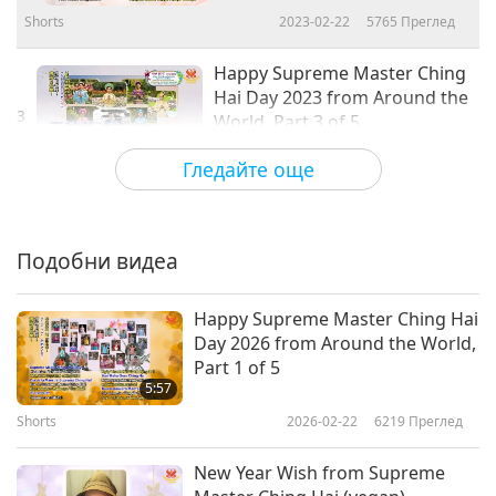
Shorts
2023-02-22
5765
Преглед
Happy Supreme Master Ching
Hai Day 2023 from Around the
3
World, Part 3 of 5
3:43
Гледайте още
Shorts
2023-02-22
5913
Преглед
Happy Supreme Master Ching
Hai Day 2023 from Around the
Подобни видеа
4
World, Part 4 of 5
3:25
Happy Supreme Master Ching Hai
Shorts
2023-02-22
6035
Преглед
Day 2026 from Around the World,
Part 1 of 5
Happy Supreme Master Ching
5:57
Hai Day 2023 from Around the
Shorts
2026-02-22
6219
Преглед
5
World, Part 5 of 5
5:51
New Year Wish from Supreme
Shorts
2023-02-22
5416
Преглед