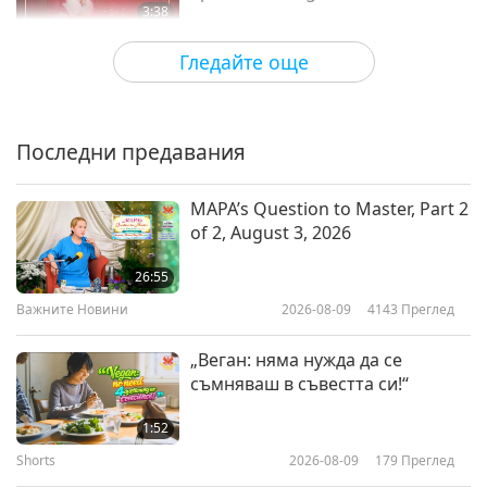
3:38
Shorts
2023-12-26
8131
Преглед
Гледайте още
2023 Christmas Greetings from
Around the World, Part 1 of 4
Последни предавания
5:13
Shorts
2023-12-25
5526
Преглед
MAPA’s Question to Master, Part 2
of 2, August 3, 2026
Happy World Vegan Day 2023
from Around the World, Part 1 of
26:55
4
Важните Новини
2026-08-09
4143
Преглед
5:45
Shorts
2023-11-01
6191
Преглед
„Веган: няма нужда да се
съмняваш в съвестта си!“
Worldwide Greetings for
Supreme Master Ching Hai Day
1:52
2023, Part 1 of 5
Shorts
2026-08-09
179
Преглед
5:41