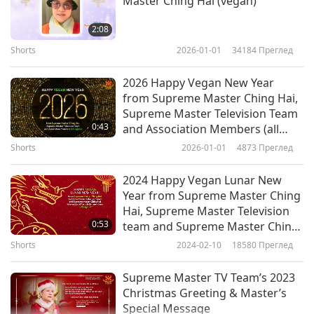
Master Ching Hai (vegan)
2:08
Shorts
2026-01-01
34184
Преглед
2026 Happy Vegan New Year
from Supreme Master Ching Hai,
Supreme Master Television Team
0:43
and Association Members (all
vegans)
Shorts
2026-01-01
4873
Преглед
2024 Happy Vegan Lunar New
Year from Supreme Master Ching
Hai, Supreme Master Television
0:53
team and Supreme Master Ching
Hai International Association
Shorts
2024-02-10
18580
Преглед
members (all vegans)
Supreme Master TV Team’s 2023
Christmas Greeting & Master’s
Special Message