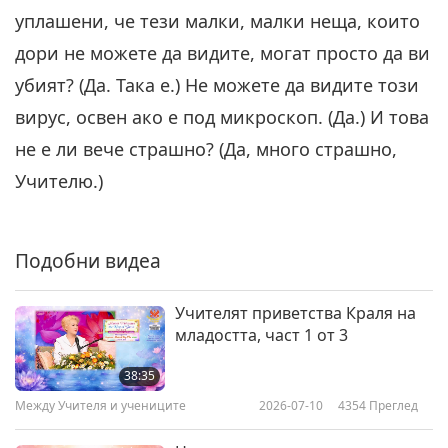
предлагат Рай, месоядството
уплашени, че тези малки, малки неща, които
6
и войната разрушават
27:03
всичко, част 6 от 9
дори не можете да видите, могат просто да ви
Между Учителя и учениците
2022-08-03
5634
Преглед
убият? (Да. Така е.) Не можете да видите този
вирус, освен ако е под микроскоп. (Да.) И това
Веганството и мирът ни
предлагат Рай, месоядството
не е ли вече страшно? (Да, много страшно,
7
и войната разрушават
Учителю.)
31:41
всичко, част 7 от 9
Между Учителя и учениците
2022-08-04
5606
Преглед
Подобни видеа
Веганството и мирът ни
предлагат Рай, месоядството
8
и войната разрушават
Учителят приветства Краля на
26:48
всичко, част 8 от 9
младостта, част 1 от 3
Между Учителя и учениците
2022-08-05
5061
Преглед
38:35
Веганството и мирът ни
Между Учителя и учениците
2026-07-10
4354
Преглед
предлагат Рай, месоядството
9
и войната разрушават