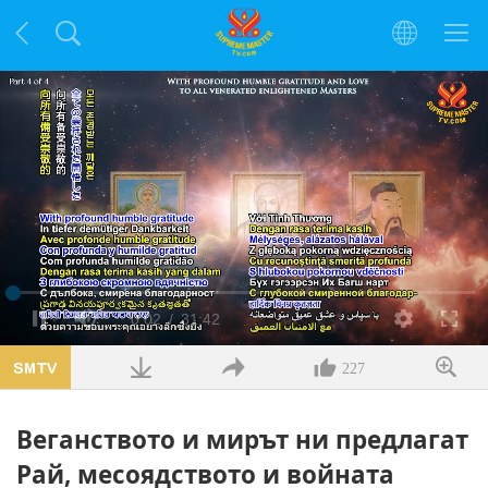
Заредено
:
1.07%
Текущо
0:02
/
Продължителност
31:42
Пауза
Без
Качество
Цял
звук
екра
време
227
Веганството и мирът ни предлагат
Рай, месоядството и войната