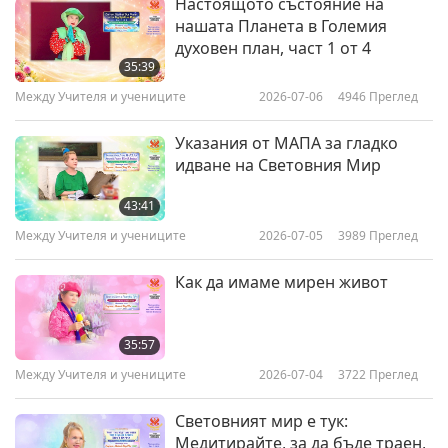
Настоящото състояние на
30:48
всичко, част 9 от 9
нашата Планета в Големия
духовен план, част 1 от 4
Между Учителя и учениците
2022-08-06
6301
Преглед
35:39
Между Учителя и учениците
2026-07-06
4946
Преглед
Указания от МАПА за гладко
идване на Световния Мир
43:41
Между Учителя и учениците
2026-07-05
3989
Преглед
Как да имаме мирен живот
35:57
Между Учителя и учениците
2026-07-04
3722
Преглед
Световният мир е тук:
Медитирайте, за да бъде траен,