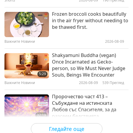
Shorts
2026-08-09
196
Преглед
36:49
Между Учителя и учениците
2026-06-19
4471
Преглед
Frozen broccoli cooks beautifully
in the air fryer without needing to
112-те начина на концентрация
be thawed first.
на Шива III, част 1 от 8
Важните Новини
2026-08-09
33:21
Между Учителя и учениците
2026-06-11
4719
Преглед
Shakyamuni Buddha (vegan)
Once Incarnated as Gecko-
Страданието е напомняне да си
person, so We Must Never Judge
спомним за Бог, част 1 от 3
5:29
Souls, Beings We Encounter
Важните Новини
2026-08-09
539
Преглед
37:24
Между Учителя и учениците
2026-06-08
4372
Преглед
Пророчество част 413 –
Събуждане на истинската
Любов със Спасителя, за да
32:19
разсеем бедствията
Поредица за древните предсказания
2026-08-09
594
Преглед
Гледайте още
за нашата планета