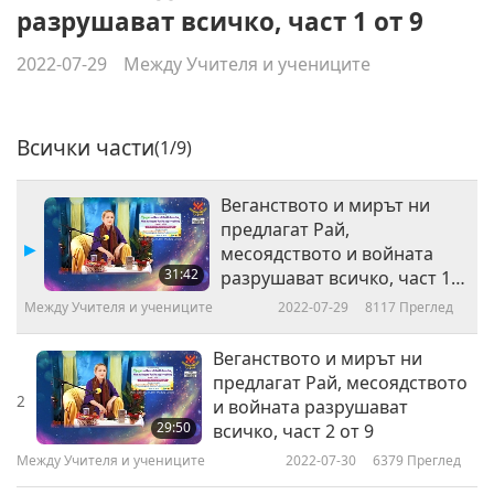
разрушават всичко, част 1 от 9
2022-07-29
Между Учителя и учениците
Всички части
(1/9)
Веганството и мирът ни
предлагат Рай,
месоядството и войната
31:42
разрушават всичко, част 1
от 9
Между Учителя и учениците
2022-07-29
8117
Преглед
Веганството и мирът ни
предлагат Рай, месоядството
2
и войната разрушават
29:50
всичко, част 2 от 9
Между Учителя и учениците
2022-07-30
6379
Преглед