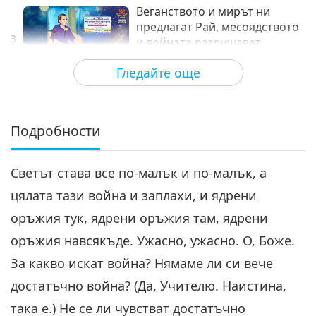
Веганството и мирът ни
предлагат Рай, месоядството
3
и войната разрушават
27:02
всичко, част 3 от 9
Гледайте още
Между Учителя и учениците
2022-07-31
6057
Преглед
Веганството и мирът ни
предлагат Рай, месоядството
Подробности
4
и войната разрушават
32:05
всичко, част 4 от 9
Светът става все по-малък и по-малък, а
Между Учителя и учениците
2022-08-01
5968
Преглед
цялата тази война и заплахи, и ядрени
Веганството и мирът ни
оръжия тук, ядрени оръжия там, ядрени
предлагат Рай, месоядството
5
и войната разрушават
оръжия навсякъде. Ужасно, ужасно. О, Боже.
29:35
всичко, част 5 от 9
За какво искат война? Нямаме ли си вече
Между Учителя и учениците
2022-08-02
5171
Преглед
достатъчно война? (Да, Учителю. Наистина,
Веганството и мирът ни
така е.) Не се ли чувстват достатъчно