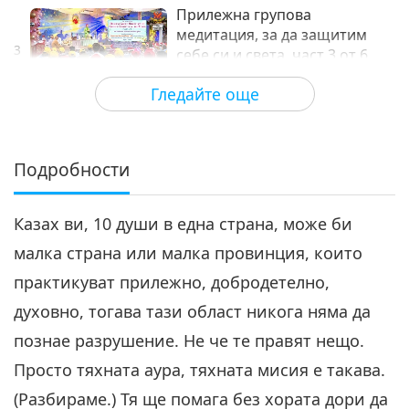
Прилежна групова
медитация, за да защитим
3
себе си и света, част 3 от 6
30:15
Гледайте още
Между Учителя и учениците
2022-06-16
8475
Преглед
Прилежна групова
медитация, за да защитим
Подробности
4
себе си и света, част 4 от 6
30:30
Казах ви, 10 души в една страна, може би
Между Учителя и учениците
2022-06-17
8541
Преглед
малка страна или малка провинция, които
Прилежна групова
практикуват прилежно, добродетелно,
медитация, за да защитим
5
себе си и света, част 5 от 6
духовно, тогава тази област никога няма да
31:43
познае разрушение. Не че те правят нещо.
Между Учителя и учениците
2022-06-18
6451
Преглед
Просто тяхната аура, тяхната мисия е такава.
Прилежна групова
(Разбираме.) Тя ще помага без хората дори да