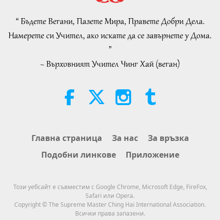
AROUND THE WORLD, April to
June 2026 - Part 2 of 2
“ Бъдете Вегани, Пазете Мира, Правете Добри Дела.
4:58
Намерете си Учител, ако искате да се завърнете у Дома.
Shorts
2026-08-08
313
Преглед
”
~ Върховният Учител Чинг Хай (веган)
Силата на любовта, част 1 от 5
38:08
Между Учителя и учениците
2026-08-08
938
Преглед
There Is No Need to Be Afraid of
Главна страница
За нас
За връзка
Negative Power When We Are
Подобни линкове
Приложение
Using Supreme Master TV Max
4:25
Because Energy Generated from
It Is Far More Powerful than Any
Важните Новини
2026-08-07
1285
Преглед
Този уебсайт е съвместим с Google Chrome, Microsoft Edge, FireFox,
Negative Entity
Safari или Opera.
Важните Новини
Copyright © The Supreme Master Ching Hai International Association.
Всички права запазени.