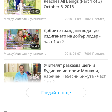
Reaches All Beings (Part 1 of 3)
October 6, 2016
42:42
Между Учителя и учениците
2018-01-09
7066
Преглед
Добрите граждани водят до
издигането на добър лидер -
част 1 от 2
57:43
Между Учителя и учениците
2018-01-07
7001
Преглед
Учителят разказва шеги и
Будистки истории: Монахът,
наречен Небесни Бижута - част
38:27
1 от 2
Между Учителя и учениците
2018-01-05
9412
Преглед
Гледайте още
Винаги е по-добре, когато сме
позитивни в ума си - част 1 от 2