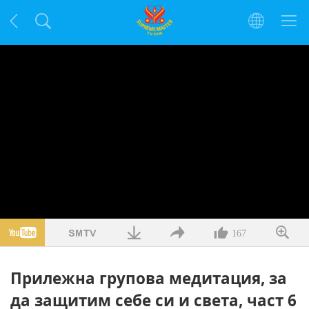
167
Прилежна групова медитация, за
да защитим себе си и света, част 6