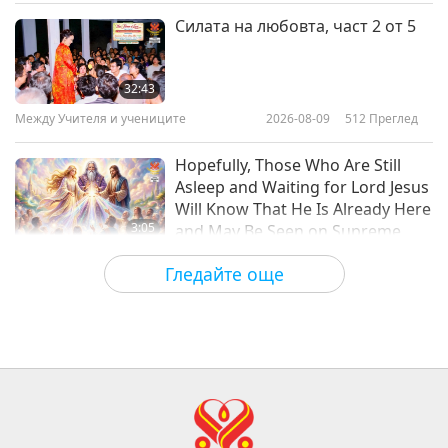
Между Учителя и учениците
2017-12-27
7185
Преглед
Силата на любовта, част 2 от 5
Бъди Фермер и се Чувствай
Естествено Щастлив - част 1 от
32:43
3
Между Учителя и учениците
2026-08-09
512
Преглед
54:50
Между Учителя и учениците
2017-12-24
7431
Преглед
Hopefully, Those Who Are Still
Asleep and Waiting for Lord Jesus
Will Know That He Is Already Here
3:05
and May Be Seen on Supreme
Master Television
Важните Новини
2026-08-08
901
Преглед
Гледайте още
VEG TREND NEWS FROM
AROUND THE WORLD, April to
June 2026 - Part 1 of 2
3:40
Shorts
2026-08-08
369
Преглед
VEG TREND NEWS FROM