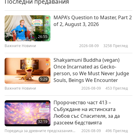
Последни предавания
38:00
Между Учителя и учениците
2018-01-03
7625
Преглед
MAPA’s Question to Master, Part 2
of 2, August 3, 2026
Искреното Сърце Може да
Промени Кармата на Човека -
26:55
част 1 от 3
Важните Новини
2026-08-09
3258
Преглед
42:28
Между Учителя и учениците
2017-12-31
8648
Преглед
Shakyamuni Buddha (vegan)
Once Incarnated as Gecko-
Ако Сме Добродетелни,
person, so We Must Never Judge
Привличаме Благословия - част
5:29
Souls, Beings We Encounter
1 от 3
Важните Новини
2026-08-09
453
Преглед
52:42
Между Учителя и учениците
2017-12-28
9310
Преглед
Пророчество част 413 –
Събуждане на истинската
Будистки притчи: „500-те
Любов със Спасителя, за да
просяци“17 август 2015
32:19
разсеем бедствията
Поредица за древните предсказания
2026-08-09
496
Преглед
58:33
за нашата планета