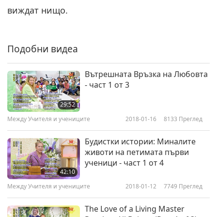
медитация, за да защитим
виждат нищо.
себе си и света, част 6 от 6
26:42
Между Учителя и учениците
2022-06-19
6132
Преглед
Подобни видеа
Вътрешната Връзка на Любовта
- част 1 от 3
29:52
Между Учителя и учениците
2018-01-16
8133
Преглед
Будистки истории: Миналите
животи на петимата първи
ученици - част 1 от 4
42:10
Между Учителя и учениците
2018-01-12
7749
Преглед
The Love of a Living Master