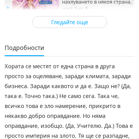
нахлуването в някоя страна,
част 3 от 8
27:44
Гледайте още
Между Учителя и учениците
2022-06-08
4835
Преглед
Няма извинения за
нахлуването в някоя страна,
Подробности
4
част 4 от 8
27:11
Хората се местят от една страна в друга
Между Учителя и учениците
2022-06-09
4456
Преглед
просто за оцеляване, заради климата, заради
Няма извинения за
бизнеса. Заради каквото и да е. Защо не? (Да,
нахлуването в някоя страна,
5
част 5 от 8
така е. Точно така.) Не само сега. Така че,
28:23
всичко това е зло намерение, прикрито в
Между Учителя и учениците
2022-06-10
4806
Преглед
някакво добро оправдание. Но няма
Няма извинения за
оправдание, изобщо. (Да, Учителю. Да.) Това е
нахлуването в някоя страна,
просто империя на злото. Тя ще се разпадне,
6
част 6 от 8