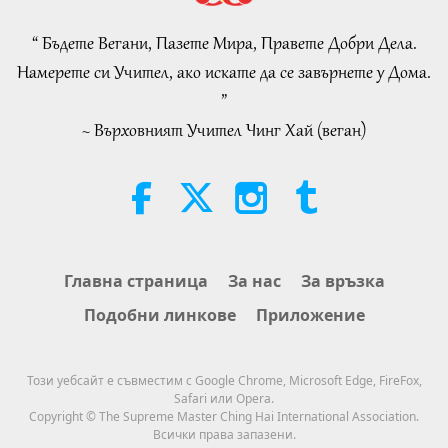
AROUND THE WORLD, April to
June 2026 - Part 2 of 2
“ Бъдете Вегани, Пазете Мира, Правете Добри Дела.
4:58
Намерете си Учител, ако искате да се завърнете у Дома.
Shorts
2026-08-08
250
Преглед
”
~ Върховният Учител Чинг Хай (веган)
Силата на любовта, част 1 от 5
38:08
Между Учителя и учениците
2026-08-08
840
Преглед
There Is No Need to Be Afraid of
Главна страница
За нас
За връзка
Negative Power When We Are
Подобни линкове
Приложение
Using Supreme Master TV Max
4:25
Because Energy Generated from
It Is Far More Powerful than Any
Важните Новини
2026-08-07
1206
Преглед
Този уебсайт е съвместим с Google Chrome, Microsoft Edge, FireFox,
Negative Entity
Safari или Opera.
Важните Новини
Copyright © The Supreme Master Ching Hai International Association.
Всички права запазени.