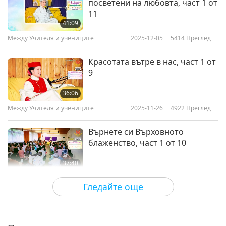
посветени на любовта, част 1 от
11
41:09
Между Учителя и учениците
2025-12-05
5414
Преглед
Красотата вътре в нас, част 1 от
9
36:06
Между Учителя и учениците
2025-11-26
4922
Преглед
Върнете си Върховното
блаженство, част 1 от 10
37:40
Между Учителя и учениците
2025-11-16
5543
Преглед
Гледайте още
Откажете се от желанието за
света, а не от света, част 1 от 6