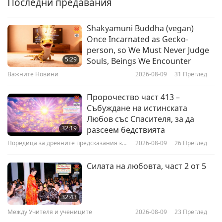
Последни предавания
38:17
Между Учителя и учениците
2025-11-10
5418
Преглед
Shakyamuni Buddha (vegan)
Once Incarnated as Gecko-
Практикуващият е човек, който
person, so We Must Never Judge
иска да се прибере у Дома, част
5:29
Souls, Beings We Encounter
1 от 9
Важните Новини
2026-08-09
31
Преглед
37:58
Между Учителя и учениците
2025-11-01
5213
Преглед
Пророчество част 413 –
Събуждане на истинската
Най-добрият източник на
Любов със Спасителя, за да
всички благословии, част 1 от 3
32:19
разсеем бедствията
Поредица за древните предсказания за
2026-08-09
26
Преглед
35:51
нашата планета
Между Учителя и учениците
2025-10-29
5261
Преглед
Силата на любовта, част 2 от 5
Силата на много сърца, част 1
от 6
32:43
Между Учителя и учениците
2026-08-09
23
Преглед
37:18