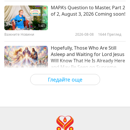
Между Учителя и учениците
2025-10-23
4113
Преглед
MAPA’s Question to Master, Part 2
of 2, August 3, 2026 Coming soon!
Същността на истинския
отречен, част 1 от 4
1:41
Важните Новини
2026-08-08
1644
Преглед
39:03
Между Учителя и учениците
2025-10-19
6542
Преглед
Hopefully, Those Who Are Still
Asleep and Waiting for Lord Jesus
Will Know That He Is Already Here
3:05
and May Be Seen on Supreme
Master Television
Важните Новини
2026-08-08
804
Преглед
Гледайте още
VEG TREND NEWS FROM
AROUND THE WORLD, April to
June 2026 - Part 1 of 2
3:40
Shorts
2026-08-08
286
Преглед
VEG TREND NEWS FROM