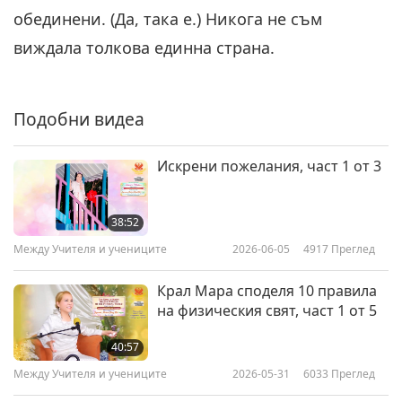
обединени. (Да, така е.) Никога не съм
виждала толкова единна страна.
Подобни видеа
Искрени пожелания, част 1 от 3
38:52
Между Учителя и учениците
2026-06-05
4917
Преглед
Крал Мара споделя 10 правила
на физическия свят, част 1 от 5
40:57
Между Учителя и учениците
2026-05-31
6033
Преглед