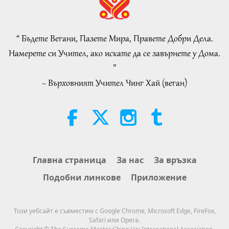
“Fast Charge” Is Wonderful Way
to Reconnect to GOD Within
Whenever Material World Begins
“ Бъдете Вегани, Пазете Мира, Правете Добри Дела.
3:46
to Feel Too Imposing
Намерете си Учител, ако искате да се завърнете у Дома.
Важните Новини
2026-08-05
1431
Преглед
”
~ Върховният Учител Чинг Хай (веган)
Важните Новини
38:07
Важните Новини
2026-08-05
347
Преглед
Islamic Ethics on Water:
Главна страница
За нас
За връзка
Selections from the Hadith, Part 1
Подобни линкове
Приложение
of 2
22:27
Слова на Мъдростта
2026-08-05
317
Преглед
Този уебсайт е съвместим с Google Chrome, Microsoft Edge, FireFox,
Safari или Opera.
Beyond Calcium: The Everyday