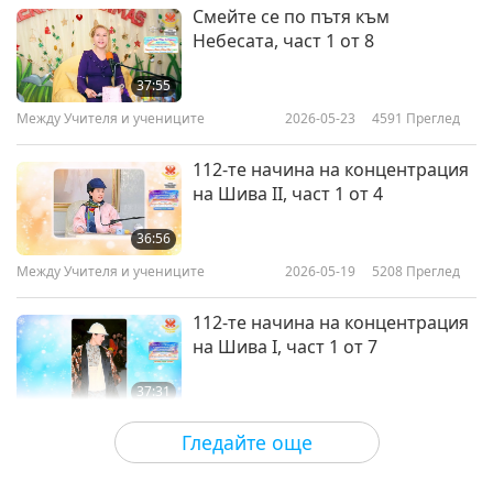
Смейте се по пътя към
Небесата, част 1 от 8
37:55
Между Учителя и учениците
2026-05-23
4591
Преглед
112-те начина на концентрация
на Шива II, част 1 от 4
36:56
Между Учителя и учениците
2026-05-19
5208
Преглед
112-те начина на концентрация
на Шива I, част 1 от 7
37:31
Между Учителя и учениците
2026-05-12
5647
Преглед
Гледайте още
Трябва да искаме