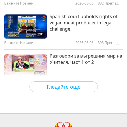
Initiation
Важните Новини
2026-08-06
832
Преглед
39:16
Между Учителя и учениците
2026-04-23
5833
Преглед
Spanish court upholds rights of
vegan meat producer in legal
Живейте в радост, част 1 от 7
challenge.
2:01
Важните Новини
2026-08-06
393
Преглед
41:05
Между Учителя и учениците
2026-04-16
5061
Преглед
Разговори за вътрешния мир на
Учителя, част 1 от 2
38:45
Между Учителя и учениците
2026-08-06
1049
Преглед
Гледайте още
MAPA’s Question to Master, Part 1
of 2, August 3, 2026
25:38
Важните Новини
2026-08-05
7881
Преглед