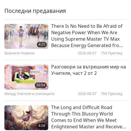
освобождение, за да бъдем
освободени, Част 1 от 3
Последни предавания
38:43
Между Учителя и учениците
2026-05-09
5121
Преглед
There Is No Need to Be Afraid of
Negative Power When We Are
Историята на фестивала Чин
Using Supreme Master TV Max
Мин, част 1 от 4
4:25
Because Energy Generated from
It Is Far More Powerful than Any
Важните Новини
2026-08-07
754
Преглед
37:24
Negative Entity
Между Учителя и учениците
2026-05-05
4891
Преглед
Разговори за вътрешния мир на
Учителя, част 2 от 2
На кого трябва да благодарим
за бързия край на Световната
30:54
война, част 1 от 3
Между Учителя и учениците
2026-08-07
766
Преглед
41:08
Между Учителя и учениците
2026-05-02
5945
Преглед
The Long and Difficult Road
Through This Illusory World
Винаги помнете благородното
Comes to End When We Meet
ни качество, част 1 от 9
4:08
Enlightened Master and Receive