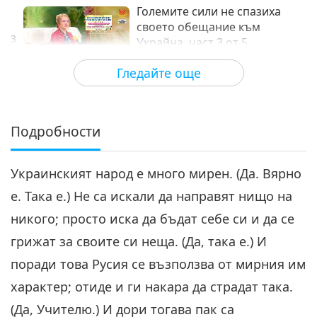
Големите сили не спазиха
своето обещание към
3
Украйна, част 3 от 5
27:52
Гледайте още
Между Учителя и учениците
2022-04-27
4991
Преглед
Големите сили не спазиха
своето обещание към
Подробности
4
Украйна, част 4 от 5
30:01
Украинският народ е много мирен. (Да. Вярно
Между Учителя и учениците
2022-04-28
6184
Преглед
е. Така е.) Не са искали да направят нищо на
Големите сили не спазиха
никого; просто иска да бъдат себе си и да се
своето обещание към
5
Украйна, част 5 от 5
грижат за своите си неща. (Да, така е.) И
32:21
поради това Русия се възползва от мирния им
Между Учителя и учениците
2022-04-29
5246
Преглед
характер; отиде и ги накара да страдат така.
(Да, Учителю.) И дори тогава пак са