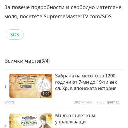
За повече подробности и свободно изтегляне,
моля, посетете SupremeMasterTV.com/SOS
SOS
Всички части
(3/4)
Забрана на месото за 1200
години от 7-ми до 19-ти век
1
сл. Хр. в японската история
1:09
Shorts
2021-11-09
7665
Преглед
Мъдър съвет към
управляващи
2