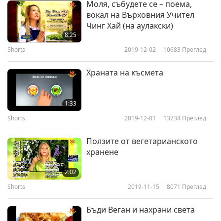
Моля, събудете се – поема,
вокал на Върховния Учител
Чинг Хай (на аулакски)
8:25
Shorts
2019-12-02
10683
Преглед
Храната на късмета
1:33
Shorts
2019-12-01
13734
Преглед
Ползите от вегетарианското
хранене
2:02
Shorts
2019-11-15
8071
Преглед
Бъди Веган и нахрани света