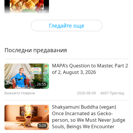
1:30
Shorts
2018-10-21
7841
Преглед
Гледайте още
Нашето поведение е причината
за загубата на толкова много
видове на планетата
Последни предавания
2:24
Shorts
2018-07-26
7902
Преглед
MAPA’s Question to Master, Part 2
of 2, August 3, 2026
SOS: Начини да спасим света
26:55
Важните Новини
2026-08-09
4607
Преглед
1:17
Shorts
2017-10-21
7751
Преглед
Shakyamuni Buddha (vegan)
Once Incarnated as Gecko-
Преминаването към веганство
person, so We Must Never Judge
спестява пари
5:29
Souls, Beings We Encounter