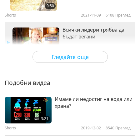
0:50
Shorts
2021-11-09
6108
Преглед
Всички лидери трябва да
бъдат вегани
0:53
Гледайте още
Shorts
2021-11-09
6521
Преглед
Предупреждение от
Божествения Свят
Подобни видеа
4
0:44
Имаме ли недостиг на вода или
Shorts
2021-11-09
7334
Преглед
храна?
3:21
Shorts
2019-12-02
8540
Преглед