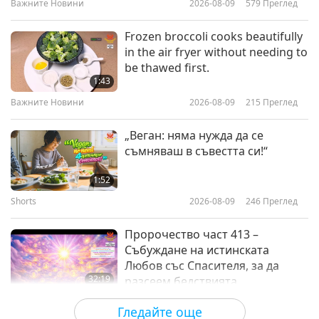
Важните Новини
2026-08-09
579
Преглед
2:55
Shorts
2017-10-21
6166
Преглед
Frozen broccoli cooks beautifully
in the air fryer without needing to
Преломната точка на океаните
be thawed first.
по-скоро от очакваното
1:43
Важните Новини
2026-08-09
215
Преглед
2:06
Shorts
2017-10-21
6872
Преглед
„Веган: няма нужда да се
съмняваш в съвестта си!“
Фермите за Животни: Критичен
Проблем за Замърсяването
1:52
Shorts
2026-08-09
246
Преглед
1:34
Shorts
2017-10-21
6768
Преглед
Пророчество част 413 –
Събуждане на истинската
Любов със Спасителя, за да
32:19
разсеем бедствията
Поредица за древните предсказания
2026-08-09
638
Преглед
Гледайте още
за нашата планета