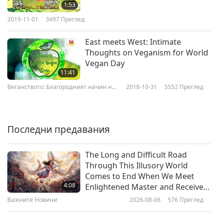
1:53
2019-11-01
3497
Преглед
East meets West: Intimate
Thoughts on Veganism for World
Vegan Day
11:41
Веганството: Благородният начин на
2018-10-31
5552
Преглед
живот
Последни предавания
The Long and Difficult Road
Through This Illusory World
Comes to End When We Meet
4:08
Enlightened Master and Receive
Initiation
Важните Новини
2026-08-06
576
Преглед