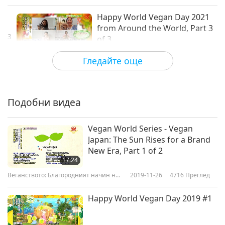
Happy World Vegan Day 2021
from Around the World, Part 3
3
of 3
5:39
Гледайте още
Shorts
2021-11-01
4130
Преглед
Подобни видеа
Vegan World Series - Vegan
Japan: The Sun Rises for a Brand
New Era, Part 1 of 2
17:24
Веганството: Благородният начин на
2019-11-26
4716
Преглед
живот
Happy World Vegan Day 2019 #1