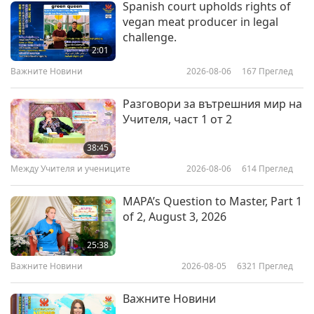
Spanish court upholds rights of
vegan meat producer in legal
challenge.
2:01
Важните Новини
2026-08-06
167
Преглед
Разговори за вътрешния мир на
Учителя, част 1 от 2
38:45
Между Учителя и учениците
2026-08-06
614
Преглед
MAPA’s Question to Master, Part 1
of 2, August 3, 2026
25:38
Важните Новини
2026-08-05
6321
Преглед
Важните Новини