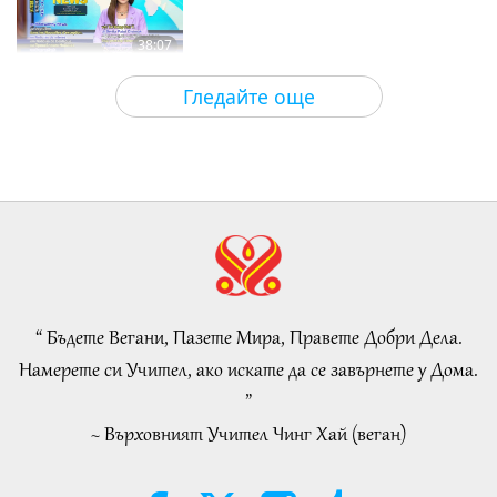
38:07
Важните Новини
2026-08-05
138
Преглед
Гледайте още
Islamic Ethics on Water:
Selections from the Hadith, Part 1
of 2
22:27
Слова на Мъдростта
2026-08-05
144
Преглед
Beyond Calcium: The Everyday
Habits That Shape Your Bones
“ Бъдете Вегани, Пазете Мира, Правете Добри Дела.
21:56
Намерете си Учител, ако искате да се завърнете у Дома.
Здравословен начин на живот
2026-08-05
132
Преглед
”
~ Върховният Учител Чинг Хай (веган)
The Moon: Our Bright Celestial
Companion, Part 2 of 2