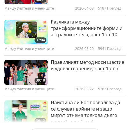
Между Учителя и учениците
2026-04-08
5187
Преглед
Разликата между
трансформационните форми и
астралните тела, част 1 от 10
37:04
Между Учителя и учениците
2026-03-29
5941
Преглед
Правилният метод носи щастие
и удовлетворение, част 1 от 7
39:18
Между Учителя и учениците
2026-03-22
5263
Преглед
Наистина ли Бог позволява да
се случват войните и защо
мирът отнема толкова дълго
36:12
време?, част 1 от 4
Между Учителя и учениците
2026-03-18
6476
Преглед