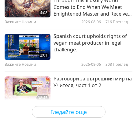
Through This Illusory World
Когато времето узрее,
Comes to End When We Meet
просветлението настъпва, част
4:08
Enlightened Master and Receive
1 от 4
Initiation
Важните Новини
2026-08-06
716
Преглед
38:38
Между Учителя и учениците
2026-02-26
5686
Преглед
Spanish court upholds rights of
vegan meat producer in legal
Добродетел с мъдрост, част 1 от
challenge.
8
2:01
Важните Новини
2026-08-06
308
Преглед
39:08
Между Учителя и учениците
2026-02-18
5805
Преглед
Разговори за вътрешния мир на
Учителя, част 1 от 2
38:45
Между Учителя и учениците
2026-08-06
803
Преглед
Гледайте още
MAPA’s Question to Master, Part 1
of 2, August 3, 2026