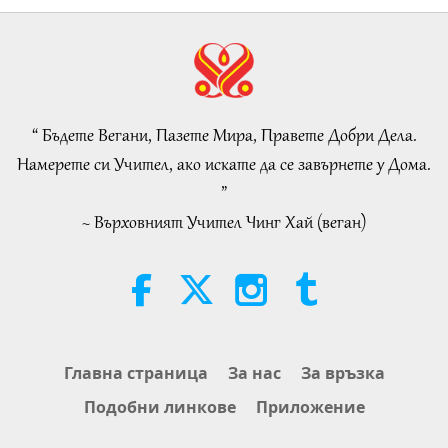
25:38
Важните Новини
2026-08-05
7184
Преглед
“Fast Charge” Is Wonderful Way
to Reconnect to GOD Within
Whenever Material World Begins
“ Бъдете Вегани, Пазете Мира, Правете Добри Дела.
3:46
to Feel Too Imposing
Намерете си Учител, ако искате да се завърнете у Дома.
Важните Новини
2026-08-05
1229
Преглед
”
~ Върховният Учител Чинг Хай (веган)
Важните Новини
38:07
Важните Новини
2026-08-05
269
Преглед
Islamic Ethics on Water:
Главна страница
За нас
За връзка
Selections from the Hadith, Part 1
Подобни линкове
Приложение
of 2
22:27