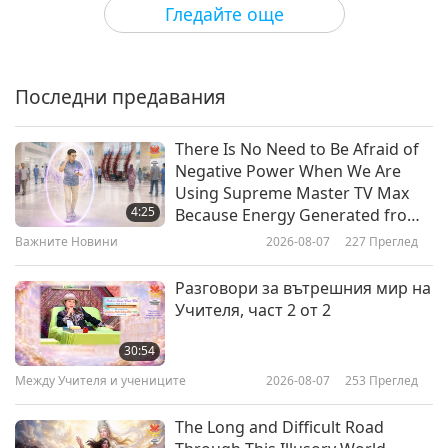
Гледайте още
Любовта към Бог ще
умиротвори света, част 1 от 5
Последни предавания
37:44
Между Учителя и учениците
2026-03-13
5052
Преглед
There Is No Need to Be Afraid of
Negative Power When We Are
Ползите от духовната
Using Supreme Master TV Max
медитация, част 1 от 5
4:25
Because Energy Generated from
It Is Far More Powerful than Any
Важните Новини
2026-08-07
227
Преглед
36:47
Negative Entity
Между Учителя и учениците
2026-03-08
5372
Преглед
Разговори за вътрешния мир на
Учителя, част 2 от 2
Мълчание и приемане, част 1
от 6
30:54
Между Учителя и учениците
2026-08-07
253
Преглед
36:34
Между Учителя и учениците
2026-03-02
5193
Преглед
The Long and Difficult Road