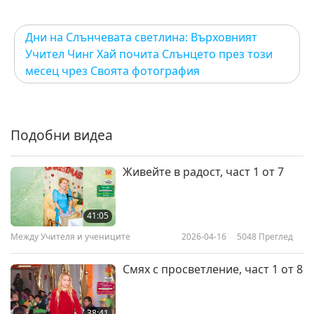
30:47
Между Учителя и учениците
2021-09-25
7311
Преглед
Дни на Слънчевата светлина: Върховният
Учител Чинг Хай почита Слънцето през този
месец чрез Своята фотография
Подобни видеа
Живейте в радост, част 1 от 7
41:05
Между Учителя и учениците
2026-04-16
5048
Преглед
Смях с просветление, част 1 от 8
38:41