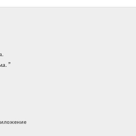
а.
а. ”
иложение