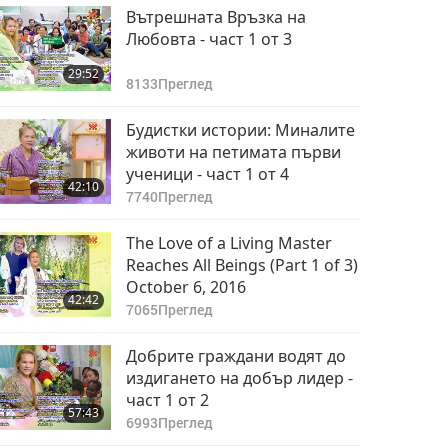
от 3
Вътрешната Връзка на
Любовта - част 1 от 3
29:52
8133
Преглед
Будистки истории: Миналите
животи на петимата първи
ученици - част 1 от 4
42:10
7740
Преглед
The Love of a Living Master
Reaches All Beings (Part 1 of 3)
October 6, 2016
42:42
7065
Преглед
Добрите граждани водят до
издигането на добър лидер -
част 1 от 2
57:43
6993
Преглед