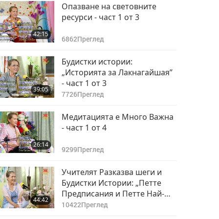
Опазване на световните
ресурси - част 1 от 3
42:15
6862
Преглед
Будистки истории:
„Историята за Лакнагайшая”
- част 1 от 3
39:05
7726
Преглед
Медитацията е Много Важна
- част 1 от 4
26:14
9299
Преглед
Учителят Разказва шеги и
Будистки Истории: „Петте
Предписания и Петте Най-
44:42
Добри Начина за
10422
Преглед
Благотворителност” - част 1