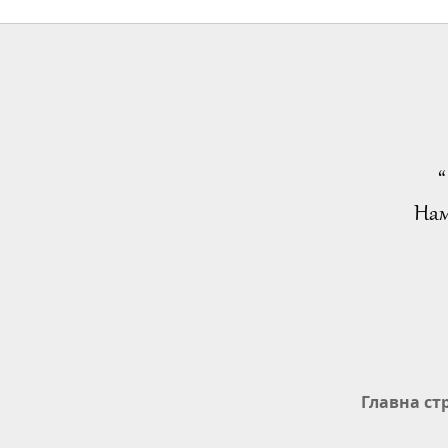
“
Нам
Главна ст