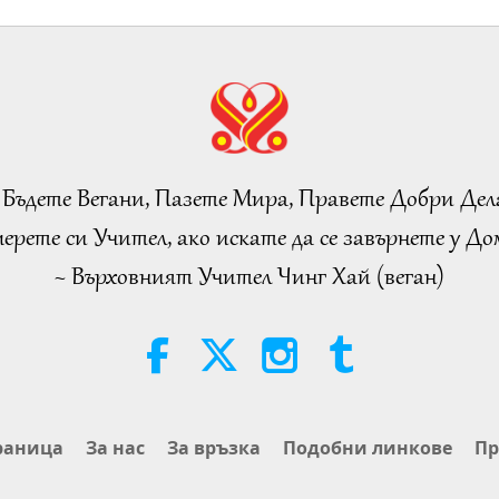
 Бъдете Вегани, Пазете Мира, Правете Добри Дел
ерете си Учител, ако искате да се завърнете у Дом
~ Върховният Учител Чинг Хай (веган)
раница
За нас
За връзка
Подобни линкове
Пр