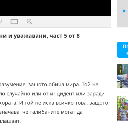
2
и и уважавани, част 5 от 8
6
П
7
азумение, защото обича мира. Той не
ло случайно или от инцидент или заради
хората. И той не иска всичко това, защото
8
значава, че талибаните могат да
плашват.