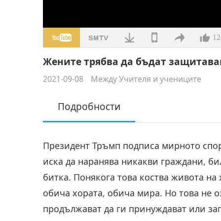
12
Жените трябва да бъдат защитаван
2021-09-08
Между Учителя и учениците
Подробности
Президент Тръмп подписа мирното спор
иска да наранява никакви граждани, би
битка. Понякога това коства живота на 
обича хората, обича мира. Но това не о
продължават да ги принуждават или за