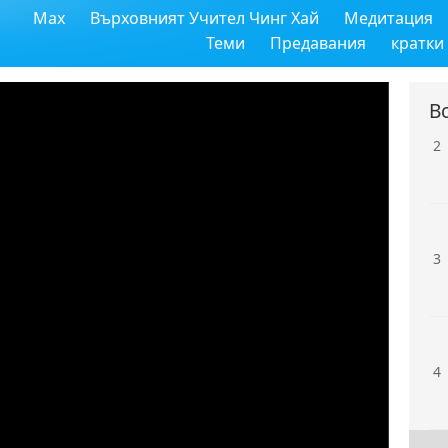
Max
Върховният Учител Чинг Хай
Медитация
1
Теми
Предавания
кратки
В
2
3
4