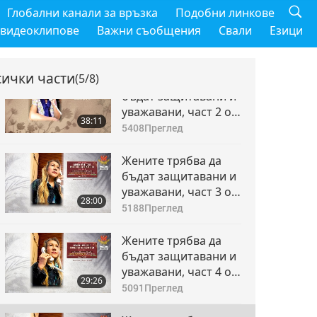
Жените трябва да
Глобални канали за връзка
Подобни линкове
бъдат защитавани и
 видеоклипове
Важни съобщения
Свали
Езици
уважавани, част 1 от
38:07
8
7202
Преглед
сички части
(5/8)
Жените трябва да
бъдат защитавани и
уважавани, част 2 от
38:11
8
5408
Преглед
Жените трябва да
бъдат защитавани и
уважавани, част 3 от
28:00
8
5188
Преглед
Жените трябва да
бъдат защитавани и
уважавани, част 4 от
29:26
8
5091
Преглед