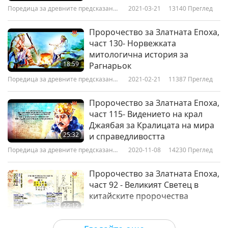
за нашата планета
Поредица за древните предсказания
2021-03-21
13140
Преглед
Пророчество за Златната
за нашата планета
Епоха, част 162- Християнски
Пророчество за Златната Епоха,
9
пророчества за последните
част 130- Норвежката
22:00
времена
митологична история за
18:59
Поредица за древните предсказания
Рагнарьок
2021-10-03
11503
Преглед
за нашата планета
Поредица за древните предсказания
2021-02-21
11387
Преглед
за нашата планета
Пророчество за Златната Епоха,
част 115- Видението на крал
Джаябая за Кралицата на мира
25:32
и справедливостта
Поредица за древните предсказания
2020-11-08
14230
Преглед
за нашата планета
Пророчество за Златната Епоха,
част 92 - Великият Светец в
китайските пророчества
22:12
Поредица за древните предсказания
2020-05-31
15198
Преглед