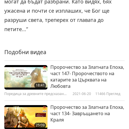
могат да бъдат разбрани. Като видях, бях
Поредица за древните
2021-09-05
7066
Преглед
ужасена и почти се изплаших, че Бог ще
предсказания за нашата планета
Пророчество за Златната
разруши света, треперех от главата до
Епоха, част 159- Християнски
петите...”
6
пророчества за последните
26:28
времена
Поредица за древните предсказания
2021-09-12
7011
Преглед
за нашата планета
Подобни видеа
Пророчество за Златната
Епоха, част 160- Християнски
Пророчество за Златната Епоха,
7
пророчества за последните
част 147- Пророчеството на
24:24
времена
катарите за Църквата на
18:41
Поредица за древните предсказания
Любовта
2021-09-19
7492
Преглед
за нашата планета
Поредица за древните предсказания
2021-06-20
11466
Преглед
Пророчество за Златната
за нашата планета
Епоха, част 161- Християнски
Пророчество за Златната Епоха,
8
пророчества за последните
част 134- Завръщането на
20:48
времена
Краля
25:09
Поредица за древните предсказания
2021-09-26
8539
Преглед