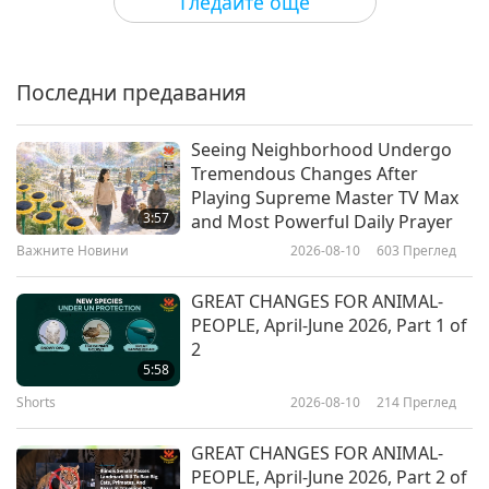
Гледайте още
за нашата планета
Пророчество за Златната Епоха,
част 87 - Бог Калки Аватар
(вегетарианец) и Новата Сатя
Последни предавания
26:23
юга
Поредица за древните предсказания
2020-04-26
11871
Преглед
Seeing Neighborhood Undergo
за нашата планета
Tremendous Changes After
Пророчество за Златната Епоха,
Playing Supreme Master TV Max
част 84 - Пророчествата на
3:57
and Most Powerful Daily Prayer
розенкройцерите за Единството
Важните Новини
2026-08-10
603
Преглед
22:20
Поредица за древните предсказания
2020-04-05
17333
Преглед
GREAT CHANGES FOR ANIMAL-
за нашата планета
PEOPLE, April-June 2026, Part 1 of
Пророчество за Златната Епоха,
2
част 81 - Предупредителното
5:58
писмо на Свети Петър за
Shorts
2026-08-10
214
Преглед
23:39
Господния Ден
Поредица за древните предсказания
2020-03-15
9941
Преглед
GREAT CHANGES FOR ANIMAL-
за нашата планета
PEOPLE, April-June 2026, Part 2 of