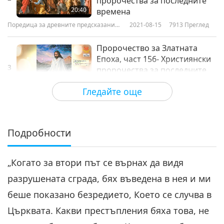
пророчества за последните
20:40
времена
Поредица за древните предсказания
2021-08-15
7913
Преглед
за нашата планета
Пророчество за Златната
Епоха, част 156- Християнски
3
пророчества за последните
21:00
времена
Гледайте още
Поредица за древните предсказания
2021-08-22
7563
Преглед
за нашата планета
Пророчество за Златната
Епоха, част 157- Християнски
Подробности
4
пророчества за последните
19:44
времена
„Когато за втори път се върнах да видя
Поредица за древните предсказания
2021-08-29
7734
Преглед
за нашата планета
разрушената сграда, бях въведена в нея и ми
Пророчество за Златната
беше показано безредието, Което се случва в
Епоха, част 158-
Християнски пророчества
Църквата. Какви престъпления бяха това, не
20:54
за последните времена