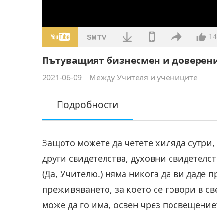
14
Пътуващият бизнесмен и довереният
2021-06-09
Между Учителя и учениците
Подробности
Защото можете да четете хиляда сутри,
други свидетелства, духовни свидетелст
(Да, Учителю.) няма никога да ви даде 
преживяването, за което се говори в св
може да го има, освен чрез посвещение