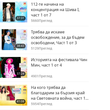
112-те начина на
концентрация на Шива I,
част 1 от 7
37:31
5660
Преглед
Трябва да искаме
освобождение, за да бъдем
освободени, Част 1 от 3
38:43
5129
Преглед
Историята на фестивала Чин
Мин, част 1 от 4
37:24
4901
Преглед
На кого трябва да
благодарим за бързия край
на Световната война, част 1
41:08
от 3
5954
Преглед