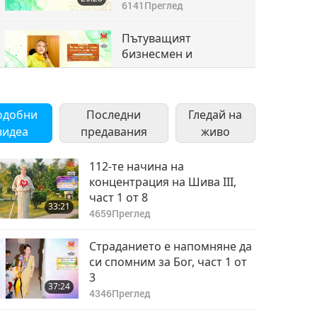
3 от 6
6141
Преглед
Пътуващият
бизнесмен и
довереният дух, част
26:46
4 от 6
6105
Преглед
одобни
Последни
Гледай на
Пътуващият
видеа
предавания
живо
бизнесмен и
довереният дух, част
26:09
5 от 6
112-те начина на
6264
Преглед
концентрация на Шива III,
част 1 от 8
Пътуващият
33:21
бизнесмен и
4659
Преглед
довереният дух, част
27:19
6 от 6
Страданието е напомняне да
7464
Преглед
си спомним за Бог, част 1 от
3
37:24
4346
Преглед