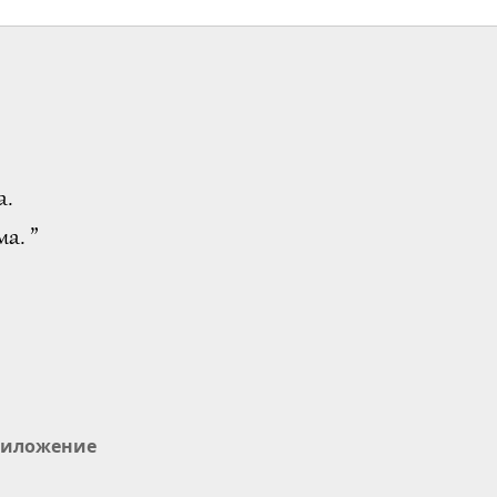
а.
а. ”
иложение