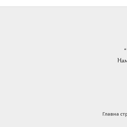
“
Нам
Главна ст