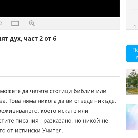
2
4
 дух, част 2 от 6
П
5
 можете да четете стотици библии или
6
ва. Това няма никога да ви отведе никъде,
преживяването, което искате или
етите писания - разказано, но никой не
то от истински Учител.