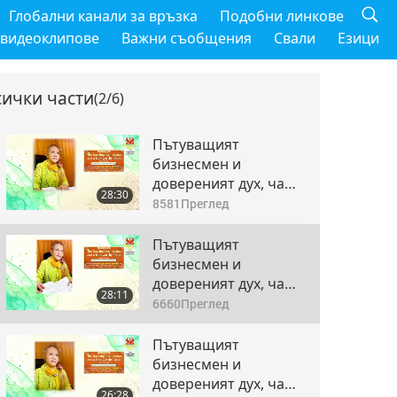
Глобални канали за връзка
Подобни линкове
 видеоклипове
Важни съобщения
Свали
Езици
сички части
(2/6)
Пътуващият
бизнесмен и
довереният дух, част
28:30
1 от 6
8581
Преглед
Пътуващият
бизнесмен и
довереният дух, част
28:11
2 от 6
6660
Преглед
Пътуващият
бизнесмен и
довереният дух, част
26:28