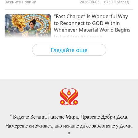
Важните Новини
2026-08-05
6750
Преглед
29:50
Между Учителя и учениците
2020-11-16
15534
Преглед
“Fast Charge” Is Wonderful Way
to Reconnect to GOD Within
Whenever Material World Begins
3:46
to Feel Too Imposing
Важните Новини
2026-08-05
1133
Преглед
Гледайте още
Важните Новини
38:07
Важните Новини
2026-08-05
205
Преглед
Islamic Ethics on Water:
Selections from the Hadith, Part 1
of 2
“ Бъдете Вегани, Пазете Мира, Правете Добри Дела.
22:27
Намерете си Учител, ако искате да се завърнете у Дома.
Слова на Мъдростта
2026-08-05
195
Преглед
”