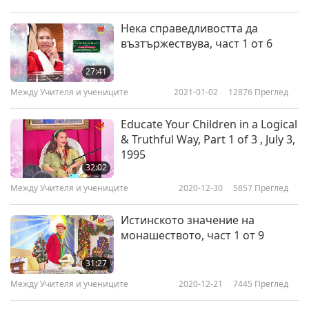
Нека справедливостта да
възтържествува, част 1 от 6
27:41
Между Учителя и учениците
2021-01-02
12876
Преглед
Educate Your Children in a Logical
& Truthful Way, Part 1 of 3 , July 3,
1995
32:02
Между Учителя и учениците
2020-12-30
5857
Преглед
Истинското значение на
монашеството, част 1 от 9
31:27
Между Учителя и учениците
2020-12-21
7445
Преглед