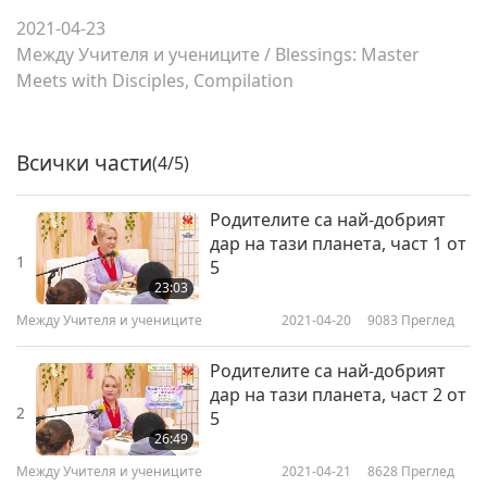
2021-04-23
Между Учителя и учениците
/
Blessings: Master
Meets with Disciples, Compilation
Всички части
(4/5)
Родителите са най-добрият
дар на тази планета, част 1 от
1
5
23:03
Между Учителя и учениците
2021-04-20
9083
Преглед
Родителите са най-добрият
дар на тази планета, част 2 от
2
5
26:49
Между Учителя и учениците
2021-04-21
8628
Преглед