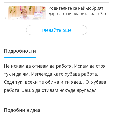
Родителите са най-добрият
дар на тази планета, част 3 от
3
5
24:28
Гледайте още
Между Учителя и учениците
2021-04-22
6705
Преглед
Родителите са най-добрият
дар на тази планета, част 4
Подробности
от 5
24:19
Не искам да отивам да работя. Искам да стоя
Между Учителя и учениците
2021-04-23
6863
Преглед
тук и да ям. Изглежда като хубава работа.
Родителите са най-добрият
Седя тук, всеки те обича и ти ядеш. О, хубава
дар на тази планета, част 5 от
5
5
работа. Защо да отивам някъде другаде?
27:05
Между Учителя и учениците
2021-04-24
6677
Преглед
Подобни видеа