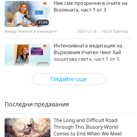
Ние сме прозрачни в очите на
Вселената, част 1 от 3
31:44
Между Учителя и учениците
2020-12-18
14274
Преглед
Интензивната медитация на
Върховния Учител Чинг Хай
защитава света, част 1 от 5
29:36
Между Учителя и учениците
2020-12-13
14217
Преглед
Гледайте още
Да помагаме на света е наш
дълг, част 1 от 3
Последни предавания
33:39
Между Учителя и учениците
2020-12-10
7766
Преглед
The Long and Difficult Road
Through This Illusory World
Ние всички имаме
Comes to End When We Meet