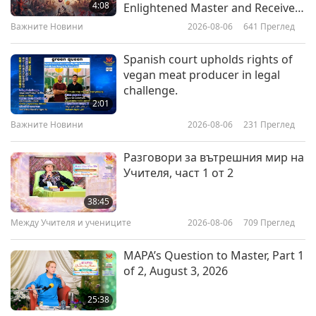
задължението да опазваме себе
4:08
Enlightened Master and Receive
си и другите, част 1 от 6
Initiation
Важните Новини
2026-08-06
641
Преглед
30:10
Между Учителя и учениците
2020-12-04
17760
Преглед
Spanish court upholds rights of
vegan meat producer in legal
Да използваме своята мъдрост,
challenge.
част 1 от 10
2:01
Важните Новини
2026-08-06
231
Преглед
35:14
Между Учителя и учениците
2020-11-24
7534
Преглед
Разговори за вътрешния мир на
Учителя, част 1 от 2
Небесата са тук и сега, част 1 от
4
38:45
Между Учителя и учениците
2026-08-06
709
Преглед
34:58
Между Учителя и учениците
2020-11-20
9249
Преглед
MAPA’s Question to Master, Part 1
of 2, August 3, 2026
Това, което е вътре в нас, се
проявява и навън, част 1 от 4
25:38