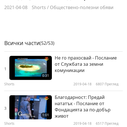
2021-04-08
Shorts
/
Обществено-полезни обяви
Всички части
(52/53)
Не го прахосвай - Послание
от Службата за земни
1
комуникации
0:31
Shorts
2019-04-18
6807
Преглед
Благодарност: Предай
нататък - Послание от
3
Фондацията за по-добър
1:01
живот
Shorts
2019-04-18
6517
Преглед