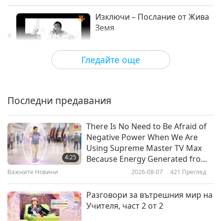
Изключи – Послание от Жива
Земя
4
0:30
Гледайте още
Shorts
2019-04-18
6332
Преглед
Ползите от вятърната
енергия – Послание от
Последни предавания
5
Службата за земни
1:01
комуникации
There Is No Need to Be Afraid of
Shorts
2019-04-18
6465
Преглед
Negative Power When We Are
Using Supreme Master TV Max
Загриженост: Предай нататък
4:25
Because Energy Generated from
– Послание от Фондацията за
It Is Far More Powerful than Any
Важните Новини
2026-08-07
421
Преглед
6
по-добър живот
Negative Entity
0:16
Разговори за вътрешния мир на
Shorts
2019-04-18
6598
Преглед
Учителя, част 2 от 2