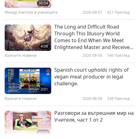
Да опазим Скрития град –
30:54
Послание от Службата за
Между Учителя и учениците
2026-08-07
421
Преглед
7
земни комуникации
1:58
The Long and Difficult Road
Shorts
2019-04-18
6465
Преглед
Through This Illusory World
Comes to End When We Meet
Вечни отпадъци – Послание
4:08
Enlightened Master and Receive
от Жива Земя (с Уил Феръл)
Initiation
Важните Новини
2026-08-06
746
Преглед
8
0:29
Spanish court upholds rights of
Shorts
2019-04-18
6324
Преглед
vegan meat producer in legal
challenge.
Състрадание – Предай
2:01
нататък, Послание от
Важните Новини
2026-08-06
338
Преглед
9
Фондацията за по-добър
0:31
живот
Разговори за вътрешния мир на
Shorts
2019-04-18
6306
Преглед
Учителя, част 1 от 2
Помпи повече, помпи по-
38:45
малко – Послание от Жива