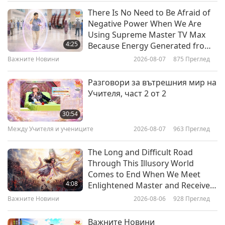
Между Учителя и учениците
2026-06-19
4404
Преглед
There Is No Need to Be Afraid of
Negative Power When We Are
112-те начина на концентрация
Using Supreme Master TV Max
на Шива III, част 1 от 8
4:25
Because Energy Generated from
It Is Far More Powerful than Any
Важните Новини
2026-08-07
875
Преглед
33:21
Negative Entity
Между Учителя и учениците
2026-06-11
4657
Преглед
Разговори за вътрешния мир на
Учителя, част 2 от 2
Страданието е напомняне да си
спомним за Бог, част 1 от 3
30:54
Между Учителя и учениците
2026-08-07
963
Преглед
37:24
Между Учителя и учениците
2026-06-08
4339
Преглед
The Long and Difficult Road
Through This Illusory World
Искрени пожелания, част 1 от 3
Comes to End When We Meet
4:08
Enlightened Master and Receive
Initiation
Важните Новини
2026-08-06
928
Преглед
38:52
Между Учителя и учениците
2026-06-05
4928
Преглед
Важните Новини