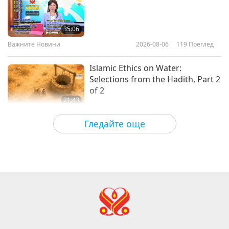
Крал Мара споделя 10 правила
на физическия свят, част 1 от 5
35:06
Важните Новини
2026-08-06
119
Преглед
40:57
Между Учителя и учениците
2026-05-31
6040
Преглед
Islamic Ethics on Water:
Selections from the Hadith, Part 2
of 2
21:43
Слова на Мъдростта
2026-08-06
119
Преглед
Гледайте още
Tammy Fry (vegan): Planting
Seeds for a Kinder World, Part 1
of 2
19:47
Веге елит
2026-08-06
100
Преглед
Разговори за вътрешния мир на
Учителя, част 1 от 2