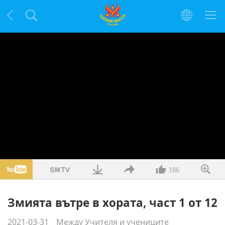
186
Змията вътре в хората, част 1 от 12
2021-03-31
Между Учителя и учениците