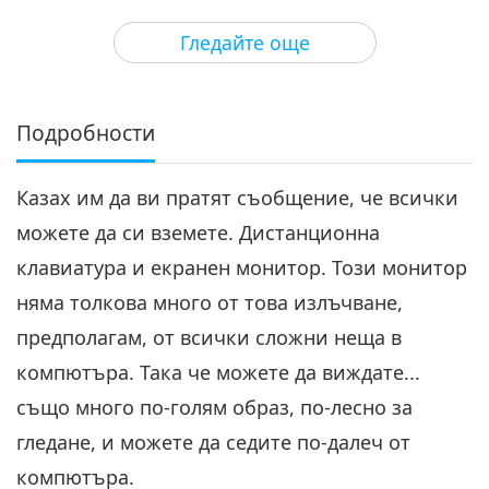
27:19
Гледайте още
Между Учителя и учениците
2021-04-02
7421
Преглед
Змията вътре в хората, част 4
от 12
Подробности
4
26:29
Казах им да ви пратят съобщение, че всички
Между Учителя и учениците
2021-04-03
8046
Преглед
можете да си вземете. Дистанционна
Змията вътре в хората, част 5
клавиатура и екранен монитор. Този монитор
от 12
5
няма толкова много от това излъчване,
26:52
предполагам, от всички сложни неща в
Между Учителя и учениците
2021-04-04
7279
Преглед
компютъра. Така че можете да виждате...
Змията вътре в хората, част 6
също много по-голям образ, по-лесно за
от 12
гледане, и можете да седите по-далеч от
6
27:46
компютъра.