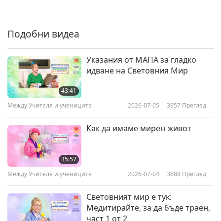
Между Учителя и учениците
2021-04-05
7034
Преглед
Змията вътре в хората, част 7
Подобни видеа
от 12
7
Указания от МАПА за гладко
27:16
идване на Световния Мир
Между Учителя и учениците
2021-04-06
6962
Преглед
43:41
Змията вътре в хората, част 8
Между Учителя и учениците
2026-07-05
3957
Преглед
от 12
8
Как да имаме мирен живот
32:54
Между Учителя и учениците
2021-04-07
7779
Преглед
35:57
Змията вътре в хората, част 9
Между Учителя и учениците
2026-07-04
3688
Преглед
от 12
9
Световният мир е тук:
30:17
Медитирайте, за да бъде траен,
Между Учителя и учениците
2021-04-08
6919
Преглед
част 1 от 2