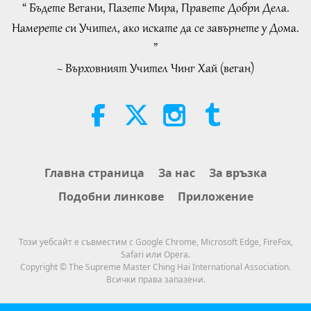
“ Бъдете Вегани, Пазете Мира, Правете Добри Дела.
38:45
Намерете си Учител, ако искате да се завърнете у Дома.
Между Учителя и учениците
2026-08-06
1174
Преглед
”
~ Върховният Учител Чинг Хай (веган)
Spanish court upholds rights of
vegan meat producer in legal
challenge.
2:01
Важните Новини
2026-08-06
420
Преглед
MAPA’s Question to Master, Part 1
Главна страница
За нас
За връзка
of 2, August 3, 2026
Подобни линкове
Приложение
25:38
Важните Новини
2026-08-05
8227
Преглед
Този уебсайт е съвместим с Google Chrome, Microsoft Edge, FireFox,
Safari или Opera.
“Fast Charge” Is Wonderful Way
Copyright © The Supreme Master Ching Hai International Association.
to Reconnect to GOD Within
Всички права запазени.
Whenever Material World Begins
3:46
to Feel Too Imposing