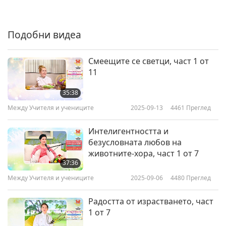
Между Учителя и учениците
2021-03-16
6603
Преглед
Падналите ангели, част 7 от 8
Подобни видеа
7
Смеещите се светци, част 1 от
23:35
11
Между Учителя и учениците
2021-03-17
6495
Преглед
35:38
Падналите ангели, част 8 от 8
Между Учителя и учениците
2025-09-13
4461
Преглед
8
Интелигентността и
25:01
безусловната любов на
Между Учителя и учениците
2021-03-18
6413
Преглед
животните-хора, част 1 от 7
37:36
Между Учителя и учениците
2025-09-06
4480
Преглед
Радостта от израстването, част
1 от 7