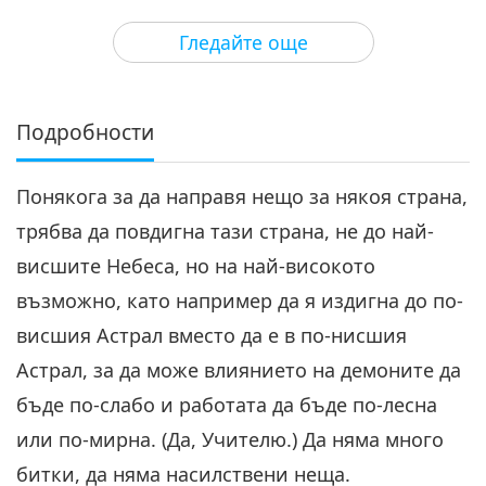
24:10
Гледайте още
Между Учителя и учениците
2021-03-13
8056
Преглед
Падналите ангели, част 4 от 8
Подробности
4
25:00
Понякога за да направя нещо за някоя страна,
Между Учителя и учениците
2021-03-14
7637
Преглед
трябва да повдигна тази страна, не до най-
Падналите ангели, част 5 от 8
висшите Небеса, но на най-високото
5
възможно, като например да я издигна до по-
23:58
висшия Астрал вместо да е в по-нисшия
Между Учителя и учениците
2021-03-15
6730
Преглед
Астрал, за да може влиянието на демоните да
Падналите ангели, част 6 от
бъде по-слабо и работата да бъде по-лесна
8
или по-мирна. (Да, Учителю.) Да няма много
24:36
битки, да няма насилствени неща.