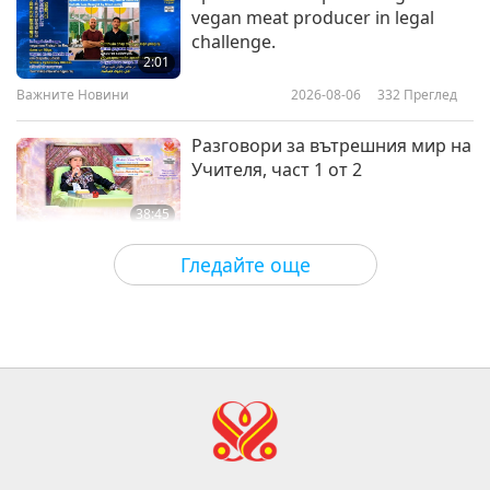
vegan meat producer in legal
Методът, който подобрява
challenge.
всички начини на живот, част 1
2:01
от 3
Важните Новини
2026-08-06
332
Преглед
37:26
Между Учителя и учениците
2025-07-23
4604
Преглед
Разговори за вътрешния мир на
Учителя, част 1 от 2
38:45
Между Учителя и учениците
2026-08-06
835
Преглед
Гледайте още
MAPA’s Question to Master, Part 1
of 2, August 3, 2026
25:38
Важните Новини
2026-08-05
7298
Преглед
“Fast Charge” Is Wonderful Way
to Reconnect to GOD Within