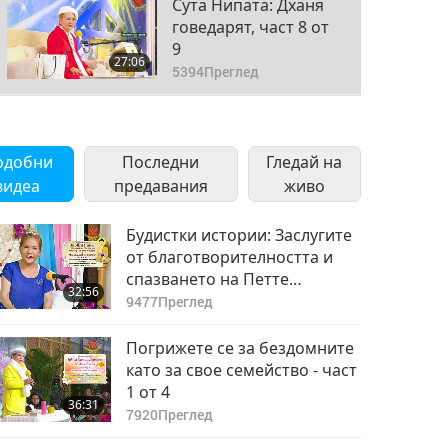
Сута Нипата: Дханя
говедарят, част 8 от
9
27:06
5394
Преглед
Сута Нипата: Дханя
говедарят, част 9 от
одобни
Последни
9
Гледай на
27:16
видеа
предавания
5606
Преглед
живо
Будистки истории: Заслугите
от благотворителността и
спазването на Петте
32:56
Предписания и Брама моли
9477
Преглед
за Дарма, част 1 от 10
Погрижете се за бездомните
като за свое семейство - част
1 от 4
36:31
7920
Преглед