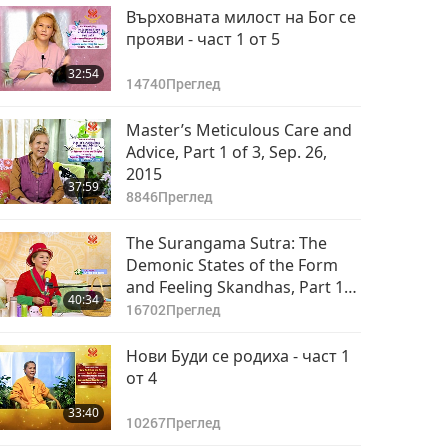
Върховната милост на Бог се
прояви - част 1 от 5
32:54
14740
Преглед
Master’s Meticulous Care and
Advice, Part 1 of 3, Sep. 26,
2015
37:59
8846
Преглед
The Surangama Sutra: The
Demonic States of the Form
and Feeling Skandhas, Part 1
40:34
of 9, Dec. 26, 2018
16702
Преглед
Нови Буди се родиха - част 1
от 4
33:40
10267
Преглед