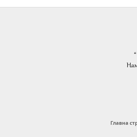
“
Нам
Главна ст