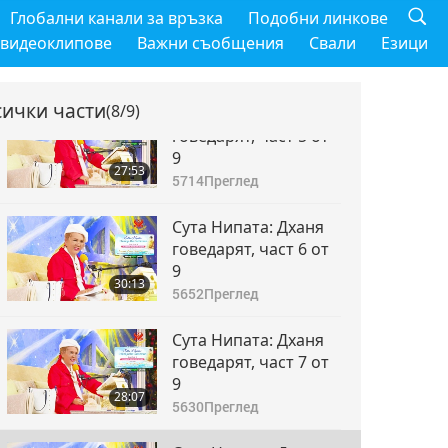
Сута Нипата: Дханя
Глобални канали за връзка
Подобни линкове
говедарят, част 4 от
 видеоклипове
Важни съобщения
Свали
Езици
9
29:28
5677
Преглед
сички части
(8/9)
Сута Нипата: Дханя
говедарят, част 5 от
9
27:53
5714
Преглед
Сута Нипата: Дханя
говедарят, част 6 от
9
30:13
5652
Преглед
Сута Нипата: Дханя
говедарят, част 7 от
9
28:07
5630
Преглед