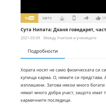
10
Сута Нипата: Дханя говедарят, част
2021-03-09
Между Учителя и учениците
Подробности
Хората носят не само физическата си сил
купища карма. О, нямате си представа. 
изплашени. Затова някои много богати
нямат много добра участ, защото имат 
кармичните последици.