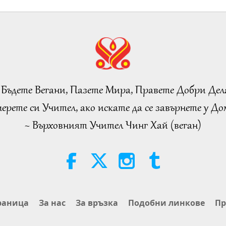
 Бъдете Вегани, Пазете Мира, Правете Добри Дел
ерете си Учител, ако искате да се завърнете у Дом
~ Върховният Учител Чинг Хай (веган)
раница
За нас
За връзка
Подобни линкове
Пр