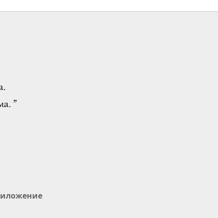
а.
а. ”
иложение