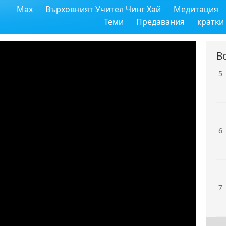
Max
Върховният Учител Чинг Хай
Медитация
4
Теми
Предавания
кратки
В
5
6
7