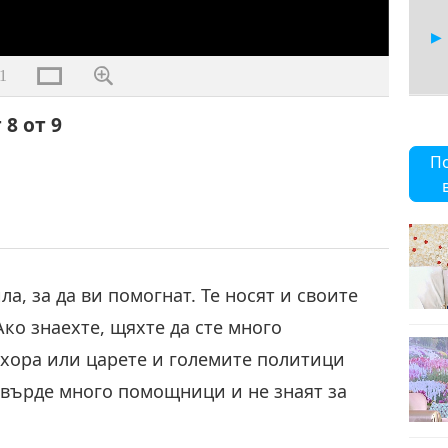
1
 8 от 9
9
П
а, за да ви помогнат. Те носят и своите
Ако знаехте, щяхте да сте много
 хора или царете и големите политици
твърде много помощници и не знаят за