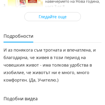
навечерието на Нова година,
3
част 3 от 8
28:39
Гледайте още
Между Учителя и учениците
2021-02-11
6143
Преглед
Истории за духове в
навечерието на Нова
Подробности
година, част 4 от 8
26:15
И аз понякога съм трогната и впечатлена, и
Между Учителя и учениците
2021-02-12
6281
Преглед
благодарна, че живея в този период на
Истории за духове в
човешкия живот - има толкова удобства в
навечерието на Нова година,
5
част 5 от 8
изобилие, че животът ни е много, много
26:42
комфортен. (Да, Учителю.)
Между Учителя и учениците
2021-02-13
5898
Преглед
Истории за духове в
Подобни видеа
навечерието на Нова година,
6
част 6 от 8