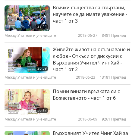
29:58
Всички същества са свързани,
научете се да имате уважение -
Между Учителя и учениците
2021-02-14
6332
Преглед
част 1 от 3
38:44
Истории за духове в
навечерието на Нова година,
Между Учителя и учениците
2018-06-27
8481
Преглед
7
част 7 от 8
26:23
Живейте живот на осъзнаване и
любов - Откъси от дискусии с
Между Учителя и учениците
2021-02-15
6491
Преглед
Върховния Учител Чинг Хай -
26:59
част 1 от 2
Истории за духове в
навечерието на Нова година,
Между Учителя и учениците
2018-06-23
13181
Преглед
8
част 8 от 8
27:28
Помни винаги връзката си с
Божественото - част 1 от 6
Между Учителя и учениците
2021-02-16
6705
Преглед
30:17
Между Учителя и учениците
2018-06-09
9261
Преглед
Върховният Учител Чинг Хай за