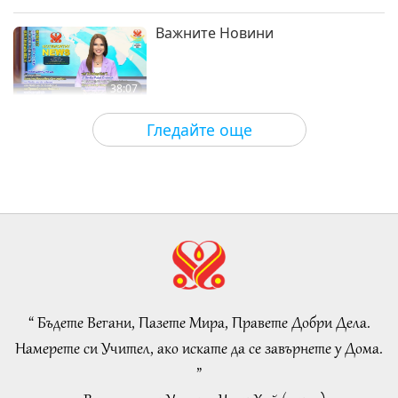
част 1 от 3
Между Учителя и учениците
2018-05-16
8651
Преглед
Важните Новини
38:07
Важните Новини
2026-08-05
147
Преглед
Гледайте още
Islamic Ethics on Water:
Selections from the Hadith, Part 1
of 2
22:27
Слова на Мъдростта
2026-08-05
153
Преглед
Beyond Calcium: The Everyday
Habits That Shape Your Bones
“ Бъдете Вегани, Пазете Мира, Правете Добри Дела.
21:56
Намерете си Учител, ако искате да се завърнете у Дома.
Здравословен начин на живот
2026-08-05
146
Преглед
”