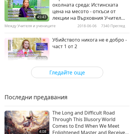
околната среда: Истинската
цена на месото - откъси от
45:43
лекции на Върховния Учител
Чинг Хай - част 1 от 3
Между Учителя и учениците
2018-06-06
7340
Преглед
Убийството никога не е добро -
част 1 от 2
32:20
Между Учителя и учениците
2018-06-04
7320
Преглед
Гледайте още
Старайте се да помните Бог
през цялото време - част 1 от 6
Последни предавания
26:54
Между Учителя и учениците
2018-05-29
8410
Преглед
The Long and Difficult Road
Through This Illusory World
Чистотата и добротата са
Comes to End When We Meet
ключовете за получаване на
4:08
Enlightened Master and Receive