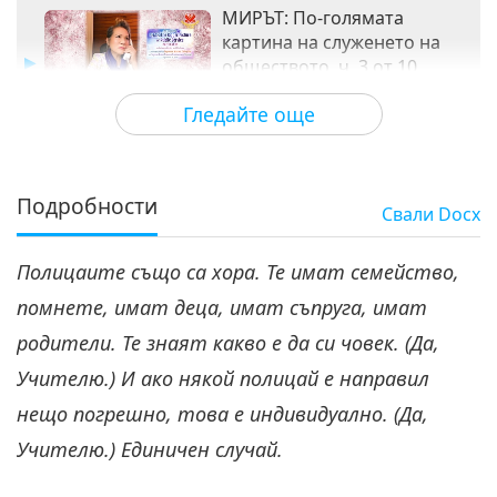
МИРЪТ: По-голямата
картина на служенето на
обществото, ч. 3 от 10
35:13
Гледайте още
Между Учителя и учениците
2020-10-06
11188
Преглед
МИРЪТ: По-голямата картина
на служенето на обществото,
Подробности
Свали
Docx
4
ч. 4 от 10
28:54
Полицаите също са хора. Те имат семейство,
Между Учителя и учениците
2020-10-07
10389
Преглед
помнете, имат деца, имат съпруга, имат
МИРЪТ: По-голямата картина
родители. Те знаят какво е да си човек. (Да,
на служенето на обществото,
5
ч. 5 от 10
Учителю.) И ако някой полицай е направил
31:00
нещо погрешно, това е индивидуално. (Да,
Между Учителя и учениците
2020-10-08
10726
Преглед
Учителю.) Единичен случай.
МИРЪТ: По-голямата картина