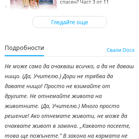
спасен? Част 3 от 11
3
28:36
Гледайте още
Между Учителя и учениците
2020-08-28
16754
Преглед
Кой може всъщност да бъде
спасен? Част 4 от 11
Подробности
Свали
Docx
30:29
Не може само да очакваш всичко, а да не даваш
Между Учителя и учениците
2020-08-29
16670
Преглед
нищо. (Да, Учителю.) Дори не трябва да
Кой може всъщност да бъде
давате нищо! Просто не взимайте от
спасен? Част 5 от 11
5
другите. Не отнемайте живота на
28:53
животните. (Да, Учителю.) Много просто
Между Учителя и учениците
2020-08-30
15629
Преглед
решение! Ако отнемате животи, не може да
Кой може всъщност да бъде
очаквате живот в замяна. „Каквото посеете,
спасен? Част 6 от 11
това ще пожънете.” В закона на кармата не
6