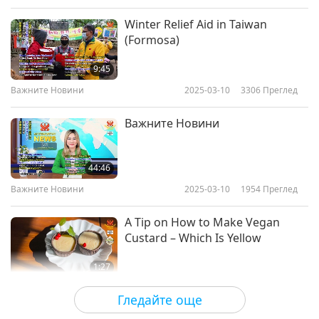
Winter Relief Aid in Taiwan
(Formosa)
9:45
Важните Новини
2025-03-10
3306
Преглед
Важните Новини
44:46
Важните Новини
2025-03-10
1954
Преглед
A Tip on How to Make Vegan
Custard – Which Is Yellow
1:27
Важните Новини
2025-03-09
3336
Преглед
Гледайте още