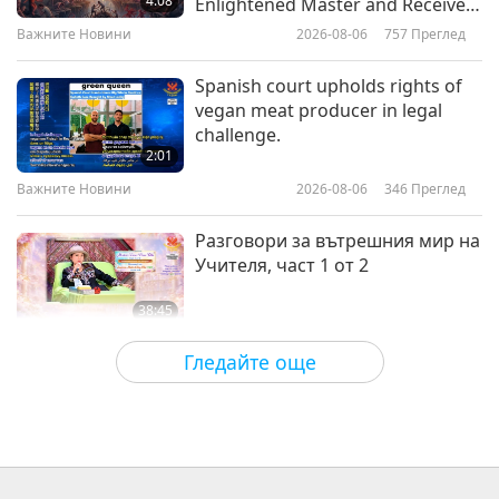
4:08
Enlightened Master and Receive
Initiation
Важните Новини
2026-08-06
757
Преглед
31:37
Важните Новини
2025-03-08
1989
Преглед
Spanish court upholds rights of
vegan meat producer in legal
Важните Новини
challenge.
2:01
Важните Новини
2026-08-06
346
Преглед
35:46
Важните Новини
2025-03-07
1965
Преглед
Разговори за вътрешния мир на
Учителя, част 1 от 2
38:45
Между Учителя и учениците
2026-08-06
871
Преглед
Гледайте още
MAPA’s Question to Master, Part 1
of 2, August 3, 2026
25:38
Важните Новини
2026-08-05
7474
Преглед