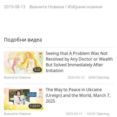
2019-08-13
Важните Новини
/
Избрани новини
Подобни видеа
Seeing that A Problem Was Not
Resolved by Any Doctor or Wealth
But Solved Immediately After
3:30
Initiation
Важните Новини
2025-03-12
2949
Преглед
The Way to Peace in Ukraine
(Ureign) and the World, March 7,
2025
1:29:51
Важните Новини
2025-03-11
16255
Преглед