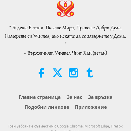
“Fast Charge” Is Wonderful Way
to Reconnect to GOD Within
Whenever Material World Begins
“ Бъдете Вегани, Пазете Мира, Правете Добри Дела.
3:46
to Feel Too Imposing
Намерете си Учител, ако искате да се завърнете у Дома.
Важните Новини
2026-08-05
1308
Преглед
”
~ Върховният Учител Чинг Хай (веган)
Важните Новини
38:07
Важните Новини
2026-08-05
314
Преглед
Islamic Ethics on Water:
Главна страница
За нас
За връзка
Selections from the Hadith, Part 1
Подобни линкове
Приложение
of 2
22:27
Слова на Мъдростта
2026-08-05
292
Преглед
Този уебсайт е съвместим с Google Chrome, Microsoft Edge, FireFox,