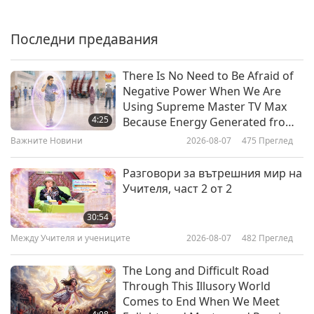
Seeing that Master Was Master
Xuanzang
Последни предавания
4:37
Важните Новини
2025-03-09
4361
Преглед
There Is No Need to Be Afraid of
Negative Power When We Are
Важните Новини
Using Supreme Master TV Max
4:25
Because Energy Generated from
It Is Far More Powerful than Any
Важните Новини
2026-08-07
475
Преглед
33:43
Negative Entity
Важните Новини
2025-03-09
1930
Преглед
Разговори за вътрешния мир на
Учителя, част 2 от 2
Victory Over the Disturbing-
Peace World, March 3, 2025
30:54
Между Учителя и учениците
2026-08-07
482
Преглед
54:16
Важните Новини
2025-03-08
15562
Преглед
The Long and Difficult Road
Through This Illusory World
Важните Новини
Comes to End When We Meet