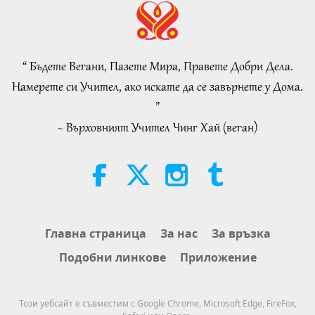
VEG TREND NEWS FROM
AROUND THE WORLD, April to
June 2026 - Part 2 of 2
“ Бъдете Вегани, Пазете Мира, Правете Добри Дела.
4:58
Намерете си Учител, ако искате да се завърнете у Дома.
Shorts
2026-08-08
315
Преглед
”
~ Върховният Учител Чинг Хай (веган)
Силата на любовта, част 1 от 5
38:08
Между Учителя и учениците
2026-08-08
950
Преглед
There Is No Need to Be Afraid of
Главна страница
За нас
За връзка
Negative Power When We Are
Подобни линкове
Приложение
Using Supreme Master TV Max
4:25
Because Energy Generated from
It Is Far More Powerful than Any
Важните Новини
2026-08-07
1299
Преглед
Този уебсайт е съвместим с Google Chrome, Microsoft Edge, FireFox,
Negative Entity