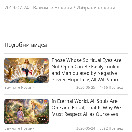
2019-07-24
Важните Новини
/
Избрани новини
Подобни видеа
Those Whose Spiritual Eyes Are
Not Open Can Be Easily Fooled
and Manipulated by Negative
4:09
Power. Hopefully, All Will Soon
Understand Who President
Важните Новини
2026-06-25
4466
Преглед
Trump Really Is and Why He Takes
Certain Actions, Even If It Seems
In Eternal World, All Souls Are
Unfavorable to Some at the Time
One and Equal; That Is Why We
Must Respect All as Ourselves
4:33
Важните Новини
2026-06-24
3392
Преглед