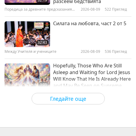
32:19
разсеем бедствията
Поредица за древните предсказания
2026-08-09
522
Преглед
34:50
за нашата планета
Важните Новини
2026-06-21
2592
Преглед
Силата на любовта, част 2 от 5
Важните Новини
32:43
Между Учителя и учениците
2026-08-09
536
Преглед
33:35
Важните Новини
2026-06-20
2512
Преглед
Hopefully, Those Who Are Still
Asleep and Waiting for Lord Jesus
Will Know That He Is Already Here
3:05
and May Be Seen on Supreme
Master Television
Важните Новини
2026-08-08
918
Преглед
Гледайте още
VEG TREND NEWS FROM
AROUND THE WORLD, April to
June 2026 - Part 1 of 2
3:40
Shorts
2026-08-08
387
Преглед