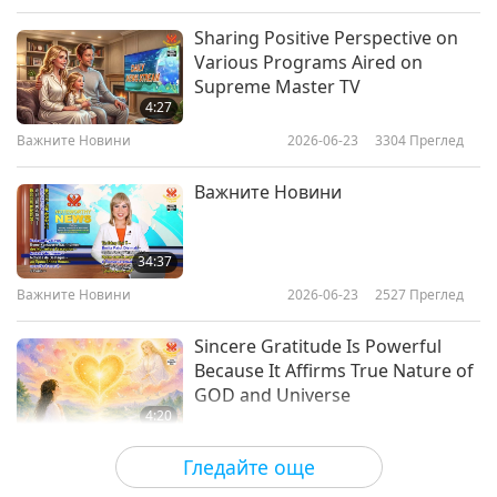
Sharing Positive Perspective on
Various Programs Aired on
Supreme Master TV
4:27
Важните Новини
2026-06-23
3304
Преглед
Важните Новини
34:37
Важните Новини
2026-06-23
2527
Преглед
Sincere Gratitude Is Powerful
Because It Affirms True Nature of
GOD and Universe
4:20
Важните Новини
2026-06-22
3656
Преглед
Гледайте още