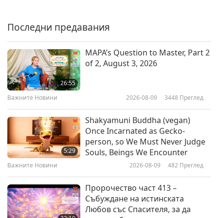
How to Have a Peaceful Life, June
21, 2026
Последни предавания
10:23
Важните Новини
2026-06-22
12646
Преглед
MAPA’s Question to Master, Part 2
of 2, August 3, 2026
Важните Новини
26:55
Важните Новини
2026-08-09
3448
Преглед
32:07
Важните Новини
2026-06-22
2585
Преглед
Shakyamuni Buddha (vegan)
Once Incarnated as Gecko-
Amsterdam, Netherlands, phases
person, so We Must Never Judge
out advertisements for animal-
5:29
Souls, Beings We Encounter
people meat and fossil fuels.
Важните Новини
2026-08-09
482
Преглед
1:12
Важните Новини
2026-06-21
2854
Преглед
Пророчество част 413 –
Събуждане на истинската
Важните Новини
Любов със Спасителя, за да