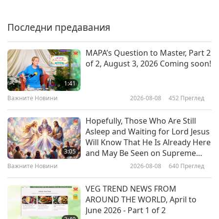
Sharing Vegan Message on
Cruise to Antarctica: Hope Many
More Would Make Most of Each
Последни предавания
4:15
Day as Opportunity to Help World
Positively Transform
Важните Новини
2026-05-01
2979
Преглед
MAPA’s Question to Master, Part 2
of 2, August 3, 2026 Coming soon!
Важните Новини
1:41
Важните Новини
2026-08-08
452
Преглед
40:07
Важните Новини
2026-05-01
2772
Преглед
Hopefully, Those Who Are Still
Asleep and Waiting for Lord Jesus
Prestigious media awards show
Will Know That He Is Already Here
in United States enforces animal-
3:05
and May Be Seen on Supreme
people fur-free dress code.
Master Television
Важните Новини
2026-08-08
640
Преглед
1:12
Важните Новини
2026-04-30
2602
Преглед
VEG TREND NEWS FROM
AROUND THE WORLD, April to
Важните Новини
June 2026 - Part 1 of 2