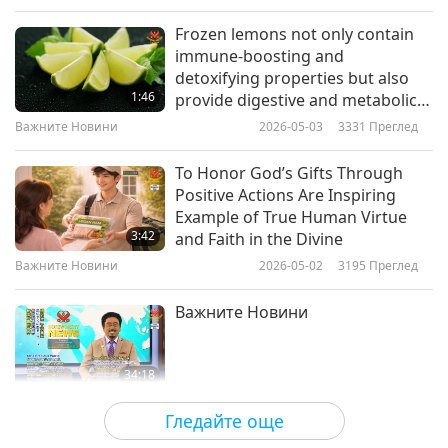
Frozen lemons not only contain
immune-boosting and
detoxifying properties but also
1:46
provide digestive and metabolic
support.
Важните Новини
2026-05-03
3331
Преглед
To Honor God’s Gifts Through
Positive Actions Are Inspiring
Example of True Human Virtue
3:42
and Faith in the Divine
Важните Новини
2026-05-02
3195
Преглед
Важните Новини
34:18
Важните Новини
2026-05-02
2572
Преглед
Гледайте още