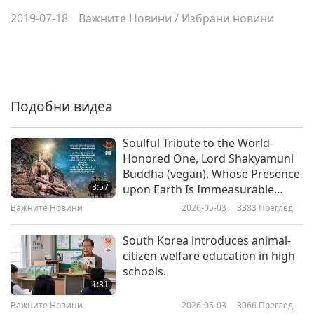
2019-07-18
Важните Новини
/
Избрани новини
Подобни видеа
Soulful Tribute to the World-
Honored One, Lord Shakyamuni
Buddha (vegan), Whose Presence
3:57
upon Earth Is Immeasurable
Blessing to All Sentient Beings
Важните Новини
2026-05-03
3383
Преглед
South Korea introduces animal-
citizen welfare education in high
schools.
1:31
Важните Новини
2026-05-03
3066
Преглед