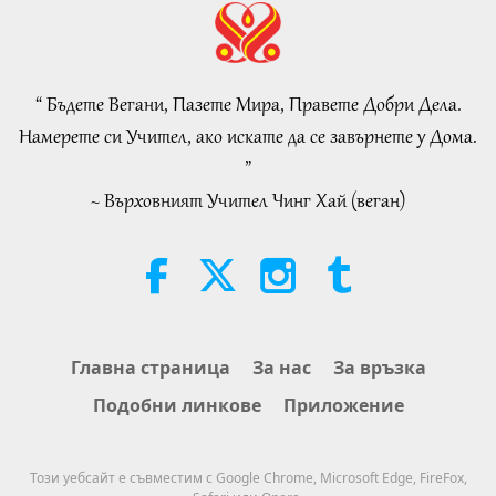
Negative Entity
Разговори за вътрешния мир на
Учителя, част 2 от 2
“ Бъдете Вегани, Пазете Мира, Правете Добри Дела.
30:54
Намерете си Учител, ако искате да се завърнете у Дома.
Между Учителя и учениците
2026-08-07
1214
Преглед
”
~ Върховният Учител Чинг Хай (веган)
The Long and Difficult Road
Through This Illusory World
Comes to End When We Meet
4:08
Enlightened Master and Receive
Initiation
Важните Новини
2026-08-06
1185
Преглед
Важните Новини
Главна страница
За нас
За връзка
Подобни линкове
Приложение
35:06
Важните Новини
2026-08-06
321
Преглед
Този уебсайт е съвместим с Google Chrome, Microsoft Edge, FireFox,