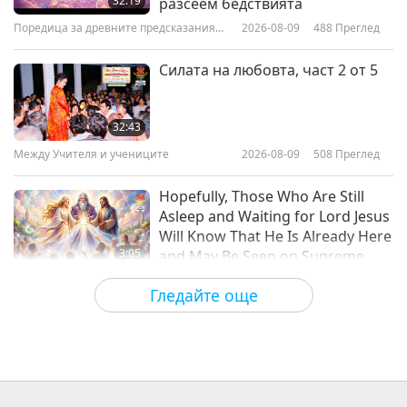
32:19
разсеем бедствията
Поредица за древните предсказания
2026-08-09
488
Преглед
33:25
за нашата планета
Важните Новини
2022-05-29
2901
Преглед
Силата на любовта, част 2 от 5
Важните Новини
32:43
Между Учителя и учениците
2026-08-09
508
Преглед
32:13
Важните Новини
2022-05-28
2924
Преглед
Hopefully, Those Who Are Still
Asleep and Waiting for Lord Jesus
Will Know That He Is Already Here
3:05
and May Be Seen on Supreme
Master Television
Важните Новини
2026-08-08
901
Преглед
Гледайте още
VEG TREND NEWS FROM
AROUND THE WORLD, April to
June 2026 - Part 1 of 2
3:40
Shorts
2026-08-08
369
Преглед