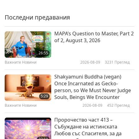
Важните Новини
Последни предавания
33:56
Важните Новини
2022-05-31
2784
Преглед
MAPA’s Question to Master, Part 2
of 2, August 3, 2026
Relief Efforts for the Ukrainian
People
26:55
Важните Новини
2026-08-09
3231
Преглед
7:17
Важните Новини
2022-05-30
4674
Преглед
Shakyamuni Buddha (vegan)
Once Incarnated as Gecko-
Важните Новини
person, so We Must Never Judge
5:29
Souls, Beings We Encounter
Важните Новини
2026-08-09
452
Преглед
40:19
Важните Новини
2022-05-30
2994
Преглед
Пророчество част 413 –
Събуждане на истинската
Важните Новини
Любов със Спасителя, за да