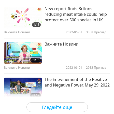
New report finds Britons
reducing meat intake could help
protect over 500 species in UK
1:18
Важните Новини
2022-06-01
3358
Преглед
Важните Новини
35:18
Важните Новини
2022-06-01
2912
Преглед
The Entwinement of the Positive
and Negative Power, May 29, 2022
39:17
Важните Новини
2022-05-31
20005
Преглед
Гледайте още