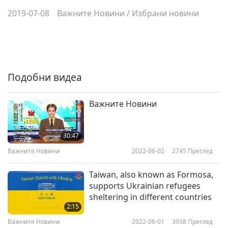
2019-07-08
Важните Новини
/
Избрани новини
Подобни видеа
Важните Новини
30:47
Важните Новини
2022-06-02
2745
Преглед
Taiwan, also known as Formosa,
supports Ukrainian refugees
sheltering in different countries
2:15
Важните Новини
2022-06-01
3938
Преглед