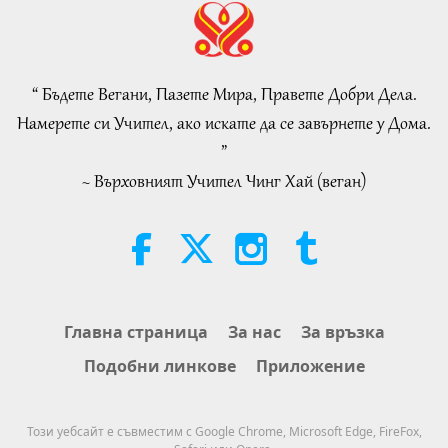
VEG TREND NEWS FROM
AROUND THE WORLD, April to
June 2026 - Part 2 of 2
“ Бъдете Вегани, Пазете Мира, Правете Добри Дела.
4:58
Намерете си Учител, ако искате да се завърнете у Дома.
Shorts
2026-08-08
312
Преглед
”
~ Върховният Учител Чинг Хай (веган)
Силата на любовта, част 1 от 5
38:08
Между Учителя и учениците
2026-08-08
935
Преглед
There Is No Need to Be Afraid of
Главна страница
За нас
За връзка
Negative Power When We Are
Подобни линкове
Приложение
Using Supreme Master TV Max
4:25
Because Energy Generated from
It Is Far More Powerful than Any
Важните Новини
2026-08-07
1284
Преглед
Този уебсайт е съвместим с Google Chrome, Microsoft Edge, FireFox,
Negative Entity