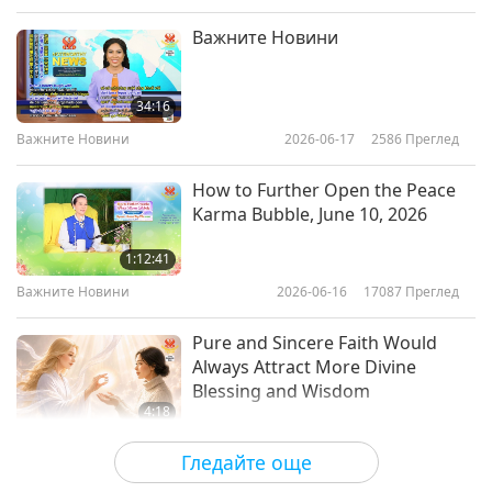
Важните Новини
34:16
Важните Новини
2026-06-17
2586
Преглед
How to Further Open the Peace
Karma Bubble, June 10, 2026
1:12:41
Важните Новини
2026-06-16
17087
Преглед
Pure and Sincere Faith Would
Always Attract More Divine
Blessing and Wisdom
4:18
Важните Новини
2026-06-16
3490
Преглед
Гледайте още