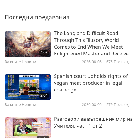
Важните Новини
Последни предавания
33:29
Важните Новини
2026-06-16
2309
Преглед
The Long and Difficult Road
Through This Illusory World
Seeing Lord Jesus Is Supreme
Comes to End When We Meet
Master Ching Hai
4:08
Enlightened Master and Receive
Initiation
Важните Новини
2026-08-06
675
Преглед
2:39
Важните Новини
2026-06-15
3184
Преглед
Spanish court upholds rights of
vegan meat producer in legal
Важните Новини
challenge.
2:01
Важните Новини
2026-08-06
279
Преглед
30:18
Важните Новини
2026-06-15
2393
Преглед
Разговори за вътрешния мир на
Учителя, част 1 от 2
Важните Новини