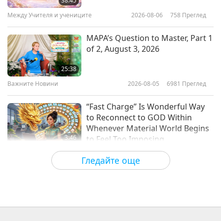
38:45
Между Учителя и учениците
2026-08-06
758
Преглед
35:15
Важните Новини
2026-06-14
2403
Преглед
MAPA’s Question to Master, Part 1
of 2, August 3, 2026
Важните Новини
25:38
Важните Новини
2026-08-05
6981
Преглед
32:02
Важните Новини
2026-06-13
2584
Преглед
“Fast Charge” Is Wonderful Way
to Reconnect to GOD Within
Whenever Material World Begins
3:46
to Feel Too Imposing
Важните Новини
2026-08-05
1176
Преглед
Гледайте още
Важните Новини
38:07
Важните Новини
2026-08-05
250
Преглед