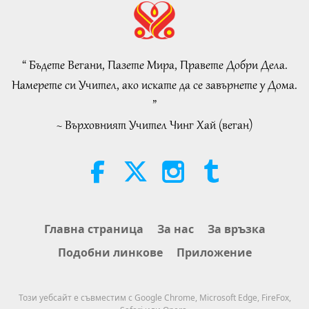
Islamic Ethics on Water:
Selections from the Hadith, Part 1
of 2
“ Бъдете Вегани, Пазете Мира, Правете Добри Дела.
22:27
Намерете си Учител, ако искате да се завърнете у Дома.
Слова на Мъдростта
2026-08-05
242
Преглед
”
~ Върховният Учител Чинг Хай (веган)
Beyond Calcium: The Everyday
Habits That Shape Your Bones
21:56
Здравословен начин на живот
2026-08-05
284
Преглед
The Moon: Our Bright Celestial
Главна страница
За нас
За връзка
Companion, Part 2 of 2
Подобни линкове
Приложение
25:09
Наука и духовност
2026-08-05
266
Преглед
Този уебсайт е съвместим с Google Chrome, Microsoft Edge, FireFox,