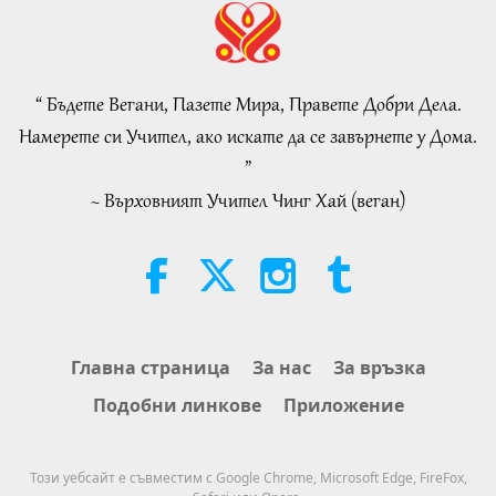
VEG TREND NEWS FROM
AROUND THE WORLD, April to
June 2026 - Part 2 of 2
“ Бъдете Вегани, Пазете Мира, Правете Добри Дела.
4:58
Намерете си Учител, ако искате да се завърнете у Дома.
Shorts
2026-08-08
312
Преглед
”
~ Върховният Учител Чинг Хай (веган)
Силата на любовта, част 1 от 5
38:08
Между Учителя и учениците
2026-08-08
936
Преглед
There Is No Need to Be Afraid of
Главна страница
За нас
За връзка
Negative Power When We Are
Подобни линкове
Приложение
Using Supreme Master TV Max
4:25
Because Energy Generated from
It Is Far More Powerful than Any
Важните Новини
2026-08-07
1284
Преглед
Този уебсайт е съвместим с Google Chrome, Microsoft Edge, FireFox,
Negative Entity