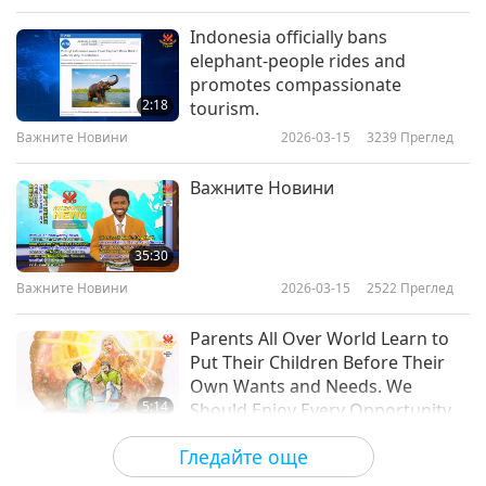
Indonesia officially bans
elephant-people rides and
promotes compassionate
2:18
tourism.
Важните Новини
2026-03-15
3239
Преглед
Важните Новини
35:30
Важните Новини
2026-03-15
2522
Преглед
Parents All Over World Learn to
Put Their Children Before Their
Own Wants and Needs. We
5:14
Should Enjoy Every Opportunity
to Give Our Parents Love and
Важните Новини
2026-03-14
3141
Преглед
Гледайте още
Care They Have Given to Us