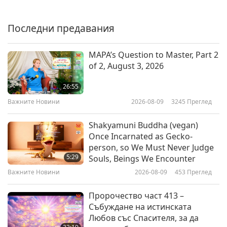
Важните Новини
Последни предавания
36:22
Важните Новини
2026-03-14
2520
Преглед
MAPA’s Question to Master, Part 2
of 2, August 3, 2026
Bringing God’s Light to Remote
Places That Would Not Have
26:55
Otherwise Been Blessed in That
Важните Новини
2026-08-09
3245
Преглед
3:53
Way Surely Made Big Difference
for All in Those Areas
Важните Новини
2026-03-13
3404
Преглед
Shakyamuni Buddha (vegan)
Once Incarnated as Gecko-
Here’s a tip on how you can
person, so We Must Never Judge
prevent leg cramps at night,
5:29
Souls, Beings We Encounter
especially if you're above fifty
Важните Новини
2026-08-09
453
Преглед
1:54
years old.
Важните Новини
2026-03-13
3222
Преглед
Пророчество част 413 –
Събуждане на истинската
Важните Новини
Любов със Спасителя, за да