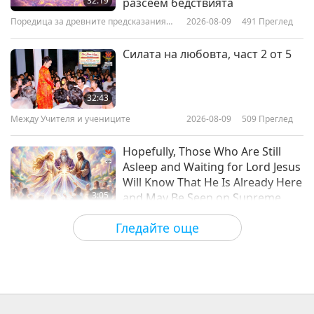
32:19
разсеем бедствията
Поредица за древните предсказания
2026-08-09
491
Преглед
38:10
за нашата планета
Важните Новини
2026-03-13
2520
Преглед
Силата на любовта, част 2 от 5
Важните Новини
32:43
Между Учителя и учениците
2026-08-09
509
Преглед
31:17
Важните Новини
2026-03-12
2362
Преглед
Hopefully, Those Who Are Still
Asleep and Waiting for Lord Jesus
Will Know That He Is Already Here
3:05
and May Be Seen on Supreme
Master Television
Важните Новини
2026-08-08
901
Преглед
Гледайте още
VEG TREND NEWS FROM
AROUND THE WORLD, April to
June 2026 - Part 1 of 2
3:40
Shorts
2026-08-08
369
Преглед