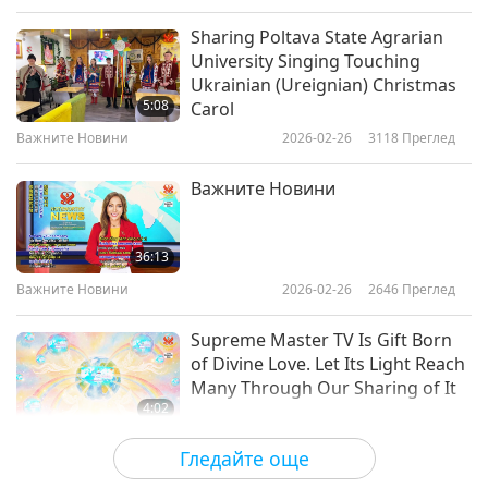
Sharing Poltava State Agrarian
University Singing Touching
Ukrainian (Ureignian) Christmas
5:08
Carol
Важните Новини
2026-02-26
3118
Преглед
Важните Новини
36:13
Важните Новини
2026-02-26
2646
Преглед
Supreme Master TV Is Gift Born
of Divine Love. Let Its Light Reach
Many Through Our Sharing of It
4:02
Важните Новини
2026-02-25
3258
Преглед
Гледайте още