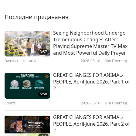
Важните Новини
Последни предавания
36:33
Важните Новини
2026-02-25
2550
Преглед
Seeing Neighborhood Undergo
Tremendous Changes After
Humans Must Do Their Part and
Playing Supreme Master TV Max
Become Vegan, or Else the Planet
3:57
and Most Powerful Daily Prayer
Will Not Be Fit to Live on Soon
Важните Новини
2026-08-10
608
Преглед
4:16
Важните Новини
2026-02-24
3795
Преглед
GREAT CHANGES FOR ANIMAL-
PEOPLE, April-June 2026, Part 1 of
Важните Новини
2
5:58
Shorts
2026-08-10
218
Преглед
34:07
Важните Новини
2026-02-24
2655
Преглед
GREAT CHANGES FOR ANIMAL-
PEOPLE, April-June 2026, Part 2 of
Важните Новини
2