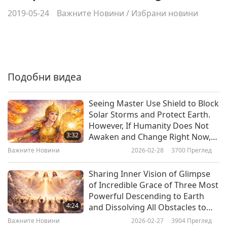
2019-05-24
Важните Новини
/
Избрани новини
Подобни видеа
Seeing Master Use Shield to Block
Solar Storms and Protect Earth.
However, If Humanity Does Not
3:32
Awaken and Change Right Now,
Purification Will Continue
Важните Новини
2026-02-28
3700
Преглед
Sharing Inner Vision of Glimpse
of Incredible Grace of Three Most
Powerful Descending to Earth
4:24
and Dissolving All Obstacles to
Renewal of World
Важните Новини
2026-02-27
3904
Преглед