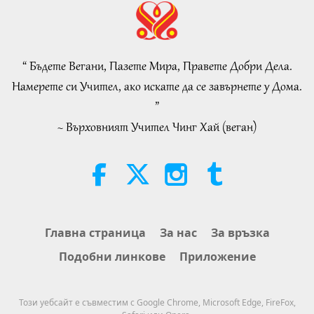
Пророчество част 413 –
Събуждане на истинската
Любов със Спасителя, за да
“ Бъдете Вегани, Пазете Мира, Правете Добри Дела.
32:19
разсеем бедствията
Намерете си Учител, ако искате да се завърнете у Дома.
Поредица за древните предсказания
2026-08-09
990
Преглед
”
за нашата планета
~ Върховният Учител Чинг Хай (веган)
Eating Our Way To Extinction,
Part 2 of 6
28:14
Пътешествие в сферите на красотата
2026-08-09
128
Преглед
Positive Innovations: Technology
Главна страница
За нас
За връзка
Improving Our World, Part 21 of
Подобни линкове
Приложение
a Multi-part Series
21:39
Технологии на Златната епоха
2026-08-09
196
Преглед
Този уебсайт е съвместим с Google Chrome, Microsoft Edge, FireFox,