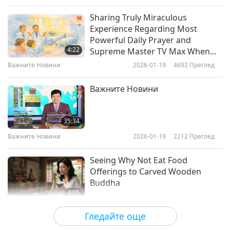
Sharing Truly Miraculous
Experience Regarding Most
Powerful Daily Prayer and
4:22
Supreme Master TV Max When
Played in Public Places
Важните Новини
2026-01-19
4692
Преглед
Важните Новини
35:34
Важните Новини
2026-01-19
2212
Преглед
Seeing Why Not Eat Food
Offerings to Carved Wooden
Buddha
4:05
Важните Новини
2026-01-18
3180
Преглед
Гледайте още