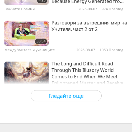
4:25
Because Energy Generated from
It Is Far More Powerful than Any
Важните Новини
2026-08-07
974
Преглед
40:14
Negative Entity
Важните Новини
2026-01-17
2085
Преглед
Разговори за вътрешния мир на
Учителя, част 2 от 2
Важните Новини
30:54
Между Учителя и учениците
2026-08-07
1053
Преглед
40:53
Важните Новини
2026-01-16
2042
Преглед
The Long and Difficult Road
Through This Illusory World
Comes to End When We Meet
4:08
Enlightened Master and Receive
Initiation
Важните Новини
2026-08-06
1035
Преглед
Гледайте още
Важните Новини
35:06
Важните Новини
2026-08-06
278
Преглед