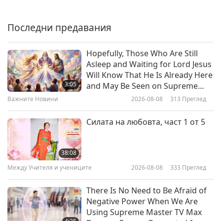
A Tip on How to Make Yummy,
Nutritious Raw Carrot Salad
Последни предавания
1:39
Важните Новини
2026-01-18
2817
Преглед
Hopefully, Those Who Are Still
Asleep and Waiting for Lord Jesus
Poland bans animal-people fur-
Will Know That He Is Already Here
producing factories.
3:05
and May Be Seen on Supreme
Master Television
Важните Новини
2026-08-08
313
Преглед
1:26
Важните Новини
2026-01-18
2591
Преглед
Силата на любовта, част 1 от 5
Важните Новини
38:08
Между Учителя и учениците
2026-08-08
333
Преглед
37:20
Важните Новини
2026-01-18
2023
Преглед
There Is No Need to Be Afraid of
Negative Power When We Are
Важните Новини
Using Supreme Master TV Max