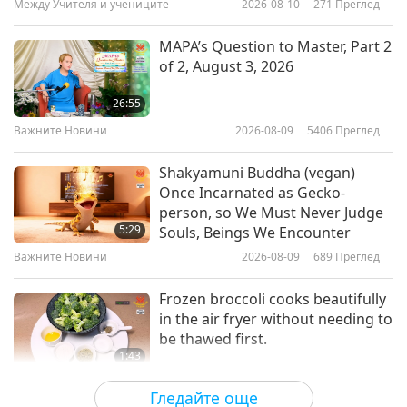
Между Учителя и учениците
2026-08-10
271
Преглед
17:22
Веганството: Благородният начин на
2018-05-22
5432
Преглед
MAPA’s Question to Master, Part 2
живот
of 2, August 3, 2026
Wholesome Vegan Sauces with
Chef McCullough, Part 1 of 2 -
26:55
Ginger Miso Sauce and Nacho
Важните Новини
2026-08-09
5406
Преглед
14:02
Cheese Sauce
Веганството: Благородният начин на
2018-05-20
5427
Преглед
Shakyamuni Buddha (vegan)
живот
Once Incarnated as Gecko-
Wondrous Nature’s Gift: The
person, so We Must Never Judge
Pineapple - Indulgent Traditional
5:29
Souls, Beings We Encounter
Chinese Vegan Pineapple Cake
Важните Новини
2026-08-09
689
Преглед
18:24
Веганството: Благородният начин на
2018-05-13
5966
Преглед
Frozen broccoli cooks beautifully
живот
in the air fryer without needing to
be thawed first.
1:43
Важните Новини
2026-08-09
319
Преглед
Гледайте още