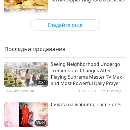
18:35
Веганството: Благородният начин на
2018-06-10
6074
Преглед
Гледайте още
живот
Be Vegan - Be A True
Environmentalist, Part 1 of 2
Последни предавания
17:03
Веганството: Благородният начин на
2018-06-05
6321
Преглед
Seeing Neighborhood Undergo
живот
Tremendous Changes After
Korean Vegan Cold Noodles -
Playing Supreme Master TV Max
Served for Peace
3:57
and Most Powerful Daily Prayer
Важните Новини
2026-08-10
275
Преглед
23:44
Веганството: Благородният начин на
2018-05-28
5492
Преглед
Силата на любовта, част 3 от 5
живот
Beyond Sushi, Beyond The Seas,
Beyond This World Part 1 of 2
35:44