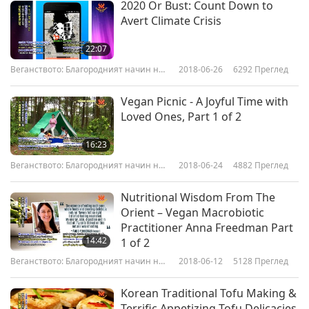
2020 Or Bust: Count Down to
Avert Climate Crisis
22:07
Веганството: Благородният начин на
2018-06-26
6292
Преглед
живот
Vegan Picnic - A Joyful Time with
Loved Ones, Part 1 of 2
16:23
Веганството: Благородният начин на
2018-06-24
4882
Преглед
живот
Nutritional Wisdom From The
Orient – Vegan Macrobiotic
Practitioner Anna Freedman Part
14:42
1 of 2
Веганството: Благородният начин на
2018-06-12
5128
Преглед
живот
Korean Traditional Tofu Making &
Terrific Appetizing Tofu Delicacies