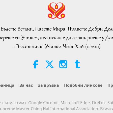
 Бъдете Вегани, Пазете Мира, Правете Добри Дел
ерете си Учител, ако искате да се завърнете у Дом
~ Върховният Учител Чинг Хай (веган)
раница
За нас
За връзка
Подобни линкове
Пр
е съвместим с Google Chrome, Microsoft Edge, FireFox, Saf
upreme Master Ching Hai International Association. Всич