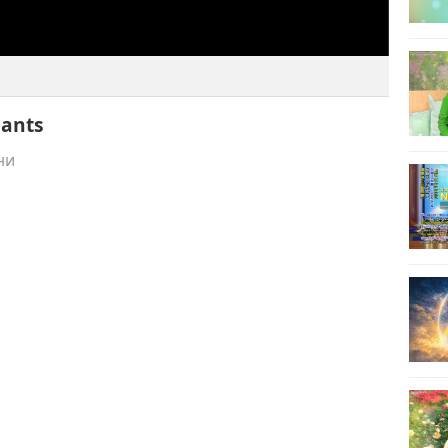
hants
ни