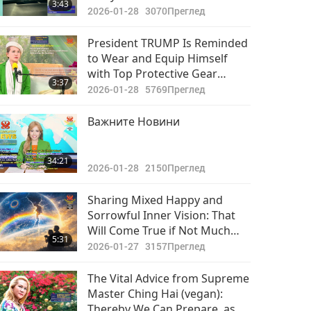
3:43
GOD
Vision or Outer Experience of
2026-01-28
3070
Преглед
This Physical Realm
President TRUMP Is Reminded
to Wear and Equip Himself
with Top Protective Gear
3:37
Wherever Possible As Needed
2026-01-28
5769
Преглед
Важните Новини
34:21
2026-01-28
2150
Преглед
Sharing Mixed Happy and
Sorrowful Inner Vision: That
Will Come True if Not Much
5:31
Changes in Human Hearts,
2026-01-27
3157
Преглед
Combined with Real and Fast
Action!
The Vital Advice from Supreme
Master Ching Hai (vegan):
Thereby We Can Prepare, as