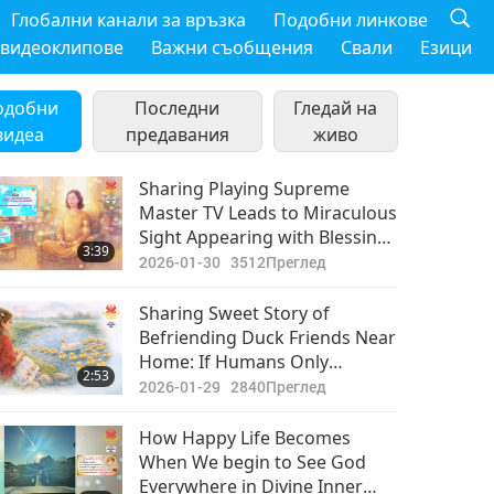
Глобални канали за връзка
Подобни линкове
 видеоклипове
Важни съобщения
Свали
Езици
одобни
Последни
Гледай на
видеа
предавания
живо
Sharing Playing Supreme
Master TV Leads to Miraculous
Sight Appearing with Blessings
3:39
of Master and King of Sun
2026-01-30
3512
Преглед
Sharing Sweet Story of
Befriending Duck Friends Near
Home: If Humans Only
2:53
Perceived Their Souls and Got
2026-01-29
2840
Преглед
to Know them, They All Would
Just Have Only Love and
How Happy Life Becomes
Friendship Toward These
When We begin to See God
Wonderful Creatures from
Everywhere in Divine Inner