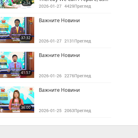
2:34
Well as Protect and Sustain
2026-01-27
4429
Преглед
Ourselves While in This World
With Its Challenges
Важните Новини
37:32
2026-01-27
2131
Преглед
Важните Новини
41:57
2026-01-26
2276
Преглед
Важните Новини
36:00
2026-01-25
2063
Преглед