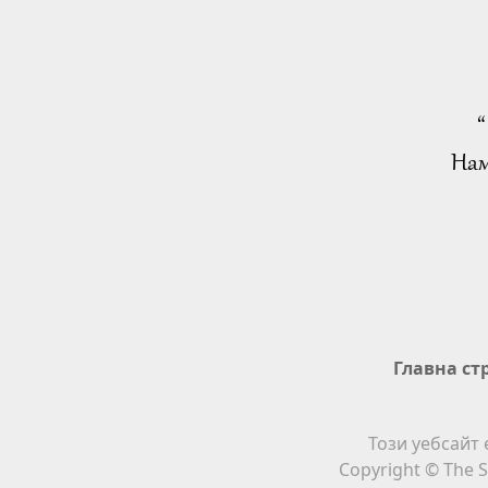
“
Нам
Главна ст
Този уебсайт 
Copyright © The S