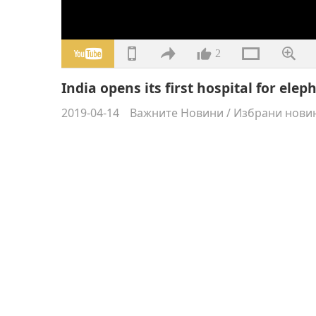
2
India opens its first hospital for elep
2019-04-14
Важните Новини
/
Избрани нови