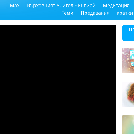
Max
Върховният Учител Чинг Хай
Медитация
Теми
Предавания
кратки
П