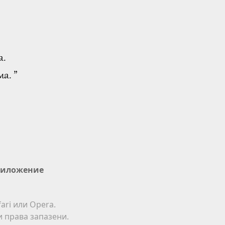
а.
а. ”
иложение
ari или Opera.
ки права запазени.