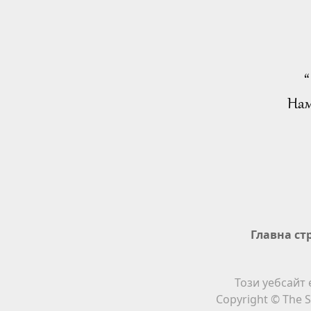
“
Нам
Главна ст
Този уебсайт 
Copyright © The S