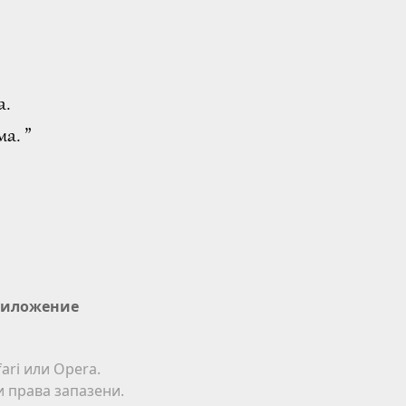
а.
а. ”
иложение
ari или Opera.
ки права запазени.