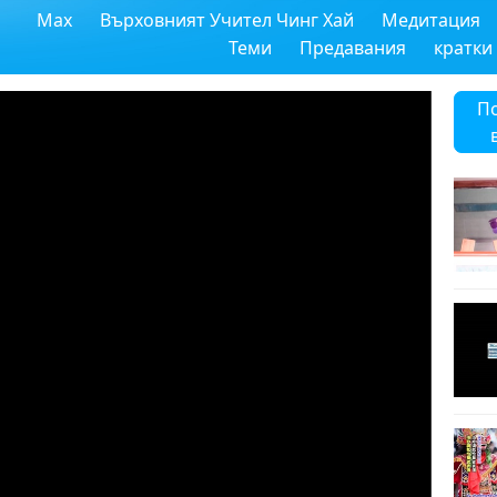
Max
Върховният Учител Чинг Хай
Медитация
Теми
Предавания
кратки
П