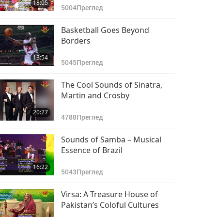
18:05
5004
Преглед
Basketball Goes Beyond
Borders
13:54
5045
Преглед
The Cool Sounds of Sinatra,
Martin and Crosby
20:27
4788
Преглед
Sounds of Samba – Musical
Essence of Brazil
16:22
5043
Преглед
Virsa: A Treasure House of
Pakistan’s Coloful Cultures