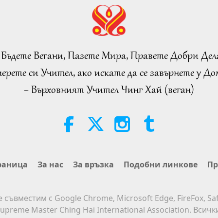
 Бъдете Вегани, Пазете Мира, Правете Добри Дел
ерете си Учител, ако искате да се завърнете у Дом
~ Върховният Учител Чинг Хай (веган)
раница
За нас
За връзка
Подобни линкове
Пр
е съвместим с Google Chrome, Microsoft Edge, FireFox, Saf
upreme Master Ching Hai International Association. Всич