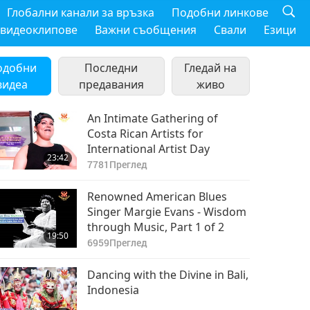
Глобални канали за връзка
Подобни линкове
 видеоклипове
Важни съобщения
Свали
Езици
одобни
Последни
Гледай на
видеа
предавания
живо
An Intimate Gathering of
Costa Rican Artists for
International Artist Day
23:42
7781
Преглед
Renowned American Blues
Singer Margie Evans - Wisdom
through Music, Part 1 of 2
19:50
6959
Преглед
Dancing with the Divine in Bali,
Indonesia