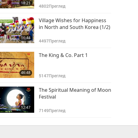
18:21
4802
Преглед
Village Wishes for Happiness
in North and South Korea (1/2)
16:44
4497
Преглед
The King & Co. Part 1
46:48
5147
Преглед
The Spiritual Meaning of Moon
Festival
12:47
7149
Преглед