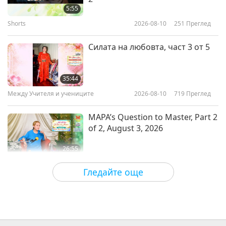
Music CD and Book
5:55
Shorts
2026-08-10
251
Преглед
2:35
Shorts
2018-09-27
8112
Преглед
Силата на любовта, част 3 от 5
SM онлайн магазин за хора
35:44
Между Учителя и учениците
2026-08-10
719
Преглед
2:17
Shorts
2018-07-09
6844
Преглед
MAPA’s Question to Master, Part 2
of 2, August 3, 2026
26:55
Важните Новини
2026-08-09
6546
Преглед
Гледайте още
Важните Новини
34:10