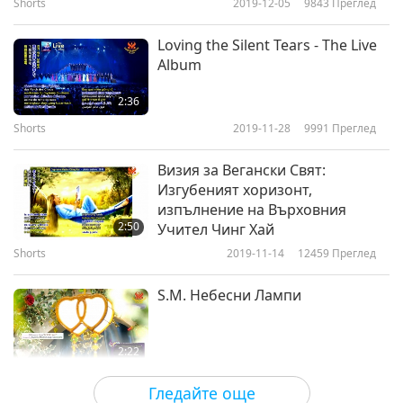
Shorts
2019-12-05
9843
Преглед
Loving the Silent Tears - The Live
Album
2:36
Shorts
2019-11-28
9991
Преглед
Визия за Вегански Свят:
Изгубеният хоризонт,
изпълнение на Върховния
2:50
Учител Чинг Хай
Shorts
2019-11-14
12459
Преглед
S.M. Небесни Лампи
2:22
Shorts
2019-11-13
15600
Преглед
Гледайте още