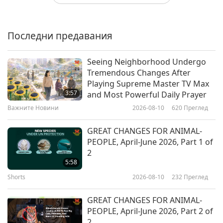
Любяща Къща по дизайн на
Върховния Учител Чинг Хай
Последни предавания
2:15
Shorts
2019-11-05
7917
Преглед
Seeing Neighborhood Undergo
Tremendous Changes After
Loving the Silent Tears DVD
Playing Supreme Master TV Max
3:57
and Most Powerful Daily Prayer
Важните Новини
2026-08-10
620
Преглед
1:21
Shorts
2018-11-19
11295
Преглед
GREAT CHANGES FOR ANIMAL-
PEOPLE, April-June 2026, Part 1 of
Истинската любов DVD и
2
книжка
5:58
Shorts
2026-08-10
232
Преглед
1:33
Shorts
2018-09-27
6709
Преглед
GREAT CHANGES FOR ANIMAL-
PEOPLE, April-June 2026, Part 2 of
One World of Peace Through
2