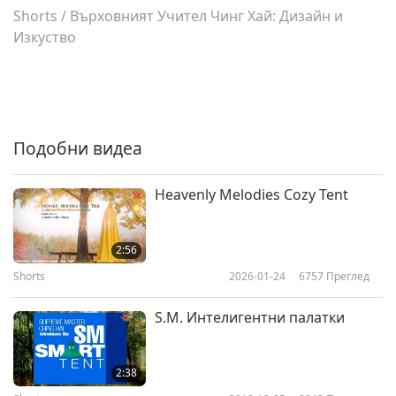
Shorts
/
Върховният Учител Чинг Хай: Дизайн и
Изкуство
Подобни видеа
Heavenly Melodies Cozy Tent
2:56
Shorts
2026-01-24
6757
Преглед
S.M. Интелигентни палатки
2:38