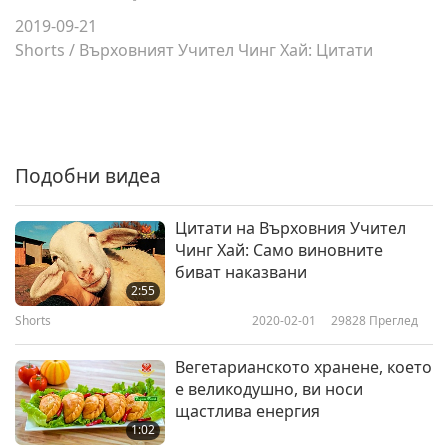
2019-09-21
Shorts
/
Върховният Учител Чинг Хай: Цитати
Подобни видеа
Цитати на Върховния Учител
Чинг Хай: Само виновните
биват наказвани
2:55
Shorts
2020-02-01
29828
Преглед
Вегетарианското хранене, което
е великодушно, ви носи
щастлива енергия
1:02