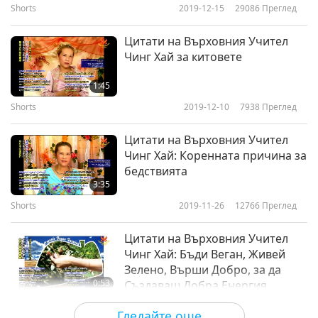
Shorts
2019-12-15
29086
Преглед
Цитати на Върховния Учител
Чинг Хай за китовете
1:45
Shorts
2019-12-10
7938
Преглед
Цитати на Върховния Учител
Чинг Хай: Коренната причина за
бедствията
3:35
Shorts
2019-11-26
12766
Преглед
Цитати на Върховния Учител
Чинг Хай: Бъди Веган, Живей
Зелено, Върши Добро, за да
0:53
Създаваш Добра Енергия
Shorts
2019-11-22
6526
Преглед
Гледайте още