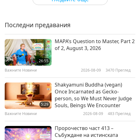
Цитати на Върховния Учител
Чинг Хай: Божественото
качество на животните
Последни предавания
0:57
Shorts
2019-10-06
7032
Преглед
MAPA’s Question to Master, Part 2
of 2, August 3, 2026
Цитати на Върховния Учител
Чинг Хай: Веганското хранене
26:55
може да превърне света в
Важните Новини
2026-08-09
3470
Преглед
3:14
Небесна обител
Shorts
2019-09-14
6466
Преглед
Shakyamuni Buddha (vegan)
Once Incarnated as Gecko-
HOW TO GET THE MOST
person, so We Must Never Judge
BLESSINGS part 01
5:29
Souls, Beings We Encounter
Важните Новини
2026-08-09
483
Преглед
1:27
Shorts
2019-04-03
15139
Преглед
Пророчество част 413 –
Събуждане на истинската
Цитати на Върховния Учител