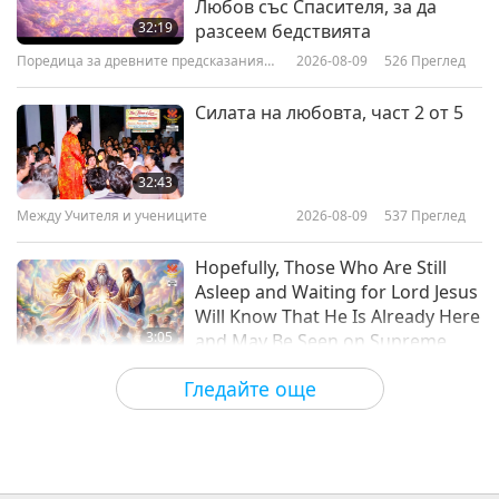
Любов със Спасителя, за да
Чинг Хай: Създаваме Рай, когато
32:19
разсеем бедствията
помагаме на другите
Поредица за древните предсказания
2026-08-09
526
Преглед
1:02
за нашата планета
Shorts
2018-05-20
6528
Преглед
Силата на любовта, част 2 от 5
Цитати на Върховния Учител
Чинг Хай: Органичното
32:43
веганство е решението
Между Учителя и учениците
2026-08-09
537
Преглед
0:39
Shorts
2018-04-20
7613
Преглед
Hopefully, Those Who Are Still
Asleep and Waiting for Lord Jesus
Will Know That He Is Already Here
3:05
and May Be Seen on Supreme
Master Television
Важните Новини
2026-08-08
923
Преглед
Гледайте още
VEG TREND NEWS FROM
AROUND THE WORLD, April to
June 2026 - Part 1 of 2
3:40