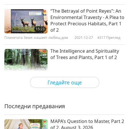
“The Betrayal of Point Reyes”: An
Environmental Travesty - A Plea to
Protect Precious Habitats, Part 1
15:23
of 2
Планетата Земя: нашият любящ дом
2021-12-27
4317
Преглед
The Intelligence and Spirituality
of Trees and Plants, Part 1 of 2
13:06
Планетата Земя: нашият любящ дом
2021-12-13
12051
Преглед
Гледайте още
Do Good House & Urban
Farming: Interview with Dr. Chun-
Hsien Ho, Part 1 of 2
Последни предавания
14:18
Планетата Земя: нашият любящ дом
2021-12-10
5232
Преглед
MAPA’s Question to Master, Part 2
of 2, August 3, 2026