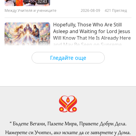
32:43
Disasters Part 1 of 3
Между Учителя и учениците
2026-08-09
421
Преглед
21:38
Планетата Земя: нашият любящ дом
2021-08-20
11694
Преглед
Hopefully, Those Who Are Still
Asleep and Waiting for Lord Jesus
Will Know That He Is Already Here
3:05
and May Be Seen on Supreme
Master Television
Важните Новини
2026-08-08
880
Преглед
Гледайте още
VEG TREND NEWS FROM
AROUND THE WORLD, April to
June 2026 - Part 1 of 2
3:40
Shorts
2026-08-08
351
Преглед
VEG TREND NEWS FROM
AROUND THE WORLD, April to
June 2026 - Part 2 of 2
“ Бъдете Вегани, Пазете Мира, Правете Добри Дела.
4:58
Намерете си Учител, ако искате да се завърнете у Дома.