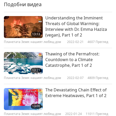
Подобни видеа
Understanding the Imminent
Threats of Global Warming:
Interview with Dr. Emma Haziza
13:13
(vegan), Part 1 of 2
Планетата Земя: нашият любящ дом
2022-02-21
4607
Преглед
Thawing of the Permafrost:
Countdown to a Climate
Catastrophe, Part 1 of 2
13:21
Планетата Земя: нашият любящ дом
2022-02-07
4809
Преглед
The Devastating Chain Effect of
Extreme Heatwaves, Part 1 of 2
13:00
Планетата Земя: нашият любящ дом
2022-01-24
11011
Преглед