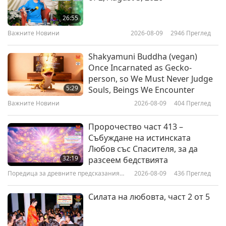
The Amazon Rainforest: The
Lungs of Our Planet in Dire
26:55
Straits!
Важните Новини
2026-08-09
2946
Преглед
14:16
Планетата Земя: нашият любящ дом
2021-11-19
4466
Преглед
Shakyamuni Buddha (vegan)
Once Incarnated as Gecko-
Dr. Peter Carter (vegan): There IS
person, so We Must Never Judge
a Solution to Climate Change,
5:29
Souls, Beings We Encounter
Part 1 of 2
Важните Новини
2026-08-09
404
Преглед
15:00
Планетата Земя: нашият любящ дом
2021-10-26
4672
Преглед
Пророчество част 413 –
Събуждане на истинската
The Importance of Ocean Plants
Любов със Спасителя, за да
to the Climate Crisis
32:19
разсеем бедствията
Поредица за древните предсказания
2026-08-09
436
Преглед
14:06
за нашата планета
Планетата Земя: нашият любящ дом
2021-10-15
4534
Преглед
Силата на любовта, част 2 от 5
Climate Change and the
Increasing Frequency of World